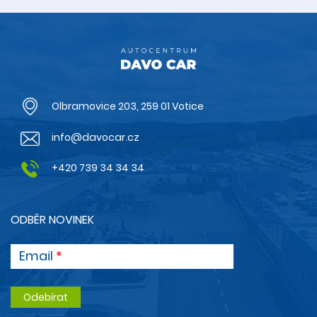
Olbramovice 203, 259 01 Votice
info@davocar.cz
+420 739 34 34 34
ODBĚR NOVINEK
Email