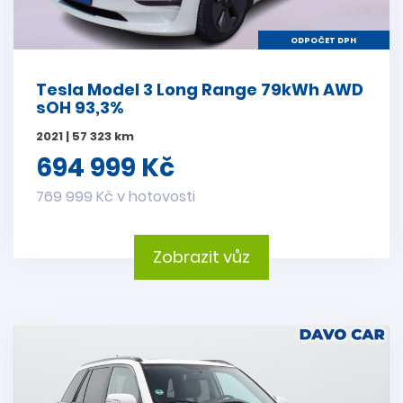
ODPOČET DPH
Tesla Model 3 Long Range 79kWh AWD
sOH 93,3%
2021 | 57 323 km
694 999 Kč
769 999 Kč v hotovosti
Zobrazit vůz