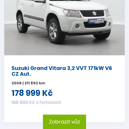
Suzuki Grand Vitara 3,2 VVT 171kW V6
CZ Aut.
2009 | 211 892 km
178 999 Kč
198 999 Kč v hotovosti
Zobrazit vůz