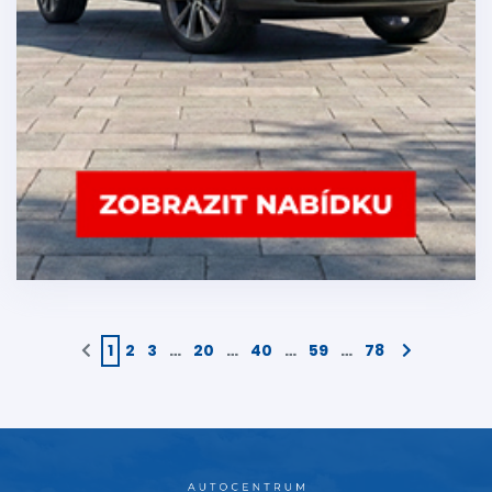
1
2
3
…
20
…
40
…
59
…
78