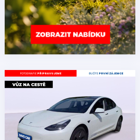
FOTOGRAFIE
PŘIPRAVUJEME
BUĎTE
PRVNÍ ZÁJEMCE