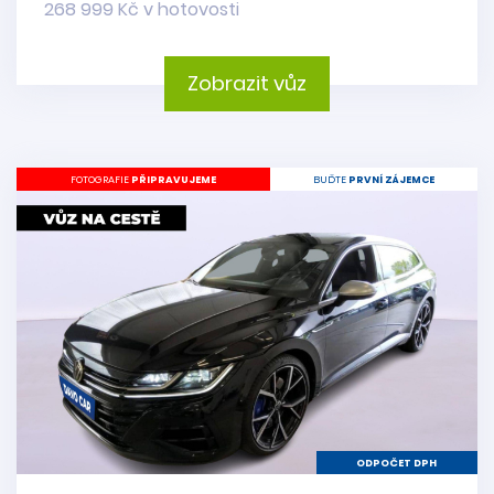
268 999 Kč v hotovosti
Zobrazit vůz
FOTOGRAFIE
PŘIPRAVUJEME
BUĎTE
PRVNÍ ZÁJEMCE
ODPOČET DPH