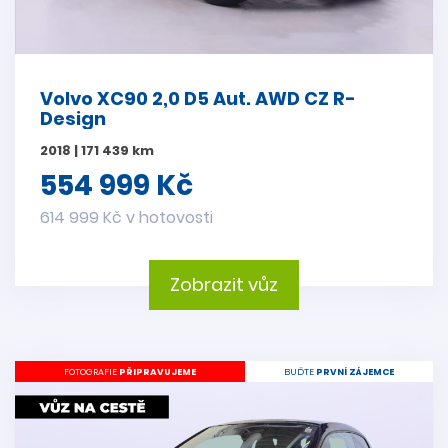
Volvo XC90 2,0 D5 Aut. AWD CZ R-
Design
2018 | 171 439 km
554 999 Kč
614 999 Kč v hotovosti
Zobrazit vůz
FOTOGRAFIE
PŘIPRAVUJEME
BUĎTE
PRVNÍ ZÁJEMCE