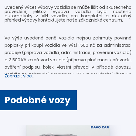
Uvedený výčet výbavy vozidla se může lišit od skutečného
provedení, jelikož výbava vozidla byla načtena
automaticky z VIN vozidla, pro kompletní a skutečný
přehled výbavy kontaktujete naše zákaznické centrum.
Ve výše uvedené ceně vozidla nejsou zahrnuty povinné
poplatky při koupi vozidla ve výši 1.500 Kč za administraci
prodeje (příprava vozidla, administrace, prověření vozidla)
a 3.500 Kč za převod vozidla (příprava plné moci k převodu,
ověření podpisu, kolek, vlastní převod, v případě dovozu
vozidla ze zahraničí dovozovou STK a související úkony s
Zobrazit více...
registrací). Další informace rádi zodpovíme
prostřednictvím zákaznické linky 739 34 34 34 či přímo v
provozovně. Nejedná se o návrh na uzavření smlouvy
Podobné vozy
(nabídky) ve smyslu § 1731 a § 1732 zákona č. 89/2012 Sb.,
Občanského zákoníku. Společnost DAVO CAR s.r.o. si
vyhrazuje právo uzavření všech smluvních vztahů
písemně.