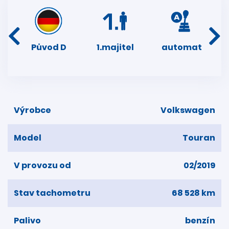
í
Původ D
1.majitel
automat
ser
dní
Výrobce
Volkswagen
Model
Touran
V provozu od
02/2019
Stav tachometru
68 528 km
Palivo
benzín