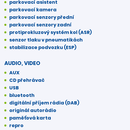
parkovací asistent
parkovací kamera
parkovací senzory přední
parkovací senzory zadní
protiprokluzový systém kol (ASR)
senzor tlaku v pneumatikách
stabilizace podvozku (ESP)
AUDIO, VIDEO
AUX
CD přehrávač
USB
bluetooth
digitální příjem rádia (DAB)
originál autorádio
paměťová karta
repro