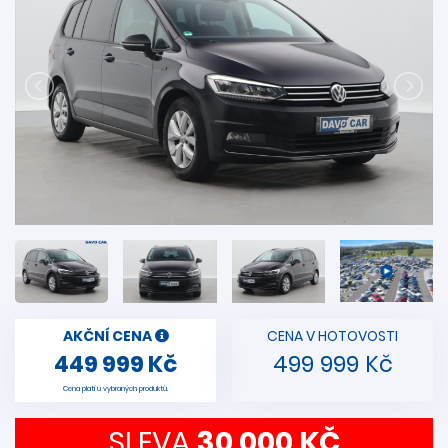
AKČNÍ CENA
CENA V HOTOVOSTI
449 999 Kč
499 999 Kč
Cena platí u vybraných produktů.
SLEVA
30 000 KČ