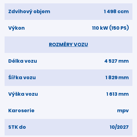
Zdvihový objem
1 498 ccm
Výkon
110 kW (150 PS)
ROZMĚRY VOZU
Délka vozu
4 527 mm
Šířka vozu
1 829 mm
Výška vozu
1 613 mm
Karoserie
mpv
STK do
10/2027