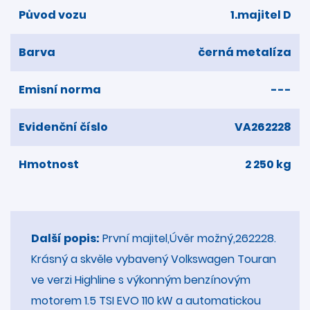
Původ vozu
1.majitel D
Barva
černá metalíza
Emisní norma
---
Evidenční číslo
VA262228
Hmotnost
2 250 kg
Další popis:
První majitel,Úvěr možný,262228.
Krásný a skvěle vybavený Volkswagen Touran
ve verzi Highline s výkonným benzínovým
motorem 1.5 TSI EVO 110 kW a automatickou