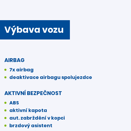
Výbava vozu
AIRBAG
7x airbag
deaktivace airbagu spolujezdce
AKTIVNÍ BEZPEČNOST
ABS
aktivní kapota
aut. zabrždění v kopci
brzdový asistent