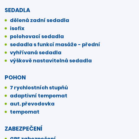
SEDADLA
dělená zadní sedadla
isofix
polohovací sedadla
sedadla s funkcí masáže - přední
vyhřívaná sedadla
výškově nastavitelná sedadla
POHON
7 rychlostních stupňů
adaptivní tempomat
aut. převodovka
tempomat
ZABEZPEČENÍ
GPS zabezpečení