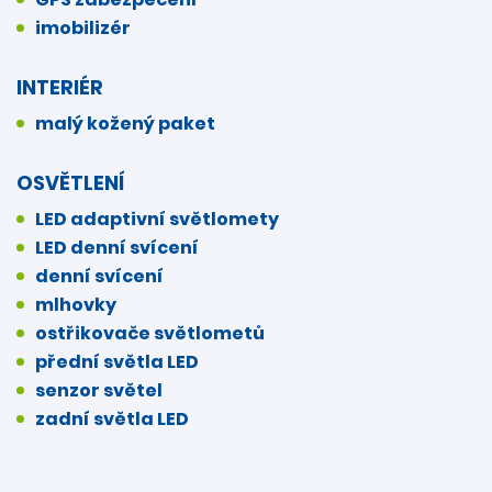
imobilizér
INTERIÉR
malý kožený paket
OSVĚTLENÍ
LED adaptivní světlomety
LED denní svícení
denní svícení
mlhovky
ostřikovače světlometů
přední světla LED
senzor světel
zadní světla LED