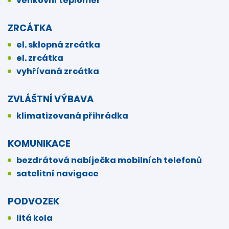
venkovní teploměr
ZRCÁTKA
el. sklopná zrcátka
el. zrcátka
vyhřívaná zrcátka
ZVLÁŠTNÍ VÝBAVA
klimatizovaná přihrádka
KOMUNIKACE
bezdrátová nabíječka mobilních telefonů
satelitní navigace
PODVOZEK
litá kola