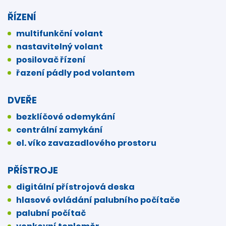
ŘÍZENÍ
multifunkční volant
nastavitelný volant
posilovač řízení
řazení pádly pod volantem
DVEŘE
bezklíčové odemykání
centrální zamykání
el. víko zavazadlového prostoru
PŘÍSTROJE
digitální přístrojová deska
hlasové ovládání palubního počítače
palubní počítač