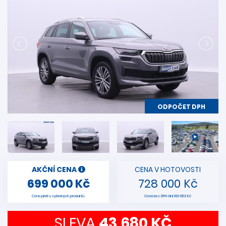
ODPOČET DPH
AKČNÍ CENA
CENA V HOTOVOSTI
699 000 Kč
728 000 Kč
Cena platí u vybraných produktů.
Cena bez DPH činí 601 653 Kč
SLEVA
43 680 KČ