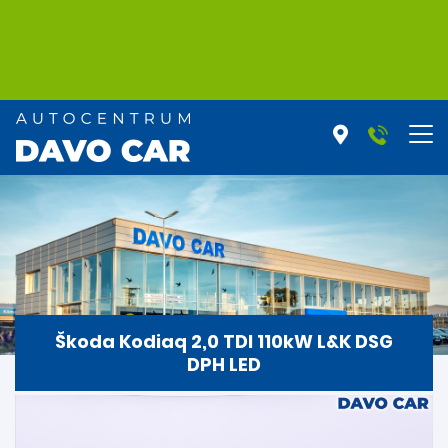
Škoda Kodiaq 2,0 TDI 110kW L&K DSG
DPH LED