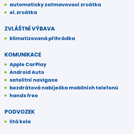
automaticky zatmavovací zrcátka
el. zrcátka
ZVLÁŠTNÍ VÝBAVA
klimatizovaná přihrádka
KOMUNIKACE
Apple CarPlay
Android Auto
satelitní navigace
bezdrátová nabíječka mobilních telefonů
hands free
PODVOZEK
litá kola