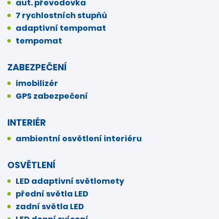
aut. převodovka
7 rychlostních stupňů
adaptivní tempomat
tempomat
ZABEZPEČENÍ
imobilizér
GPS zabezpečení
INTERIÉR
ambientní osvětlení interiéru
OSVĚTLENÍ
LED adaptivní světlomety
přední světla LED
zadní světla LED