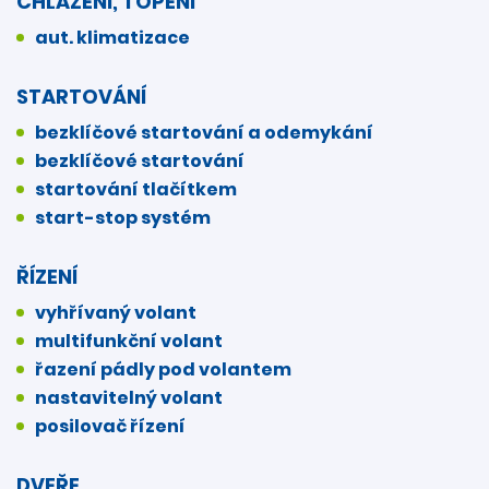
CHLAZENÍ, TOPENÍ
aut. klimatizace
STARTOVÁNÍ
bezklíčové startování a odemykání
bezklíčové startování
startování tlačítkem
start-stop systém
ŘÍZENÍ
vyhřívaný volant
multifunkční volant
řazení pádly pod volantem
nastavitelný volant
posilovač řízení
DVEŘE