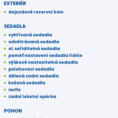
EXTERIÉR
dojezdové rezervní kolo
SEDADLA
vyhřívaná sedadla
odvětrávaná sedadla
el. seřiditelná sedadla
paměť nastavení sedadla řidiče
výškově nastavitelná sedadla
polohovací sedadla
dělená zadní sedadla
kožená sedadla
isofix
zadní loketní opěrka
POHON