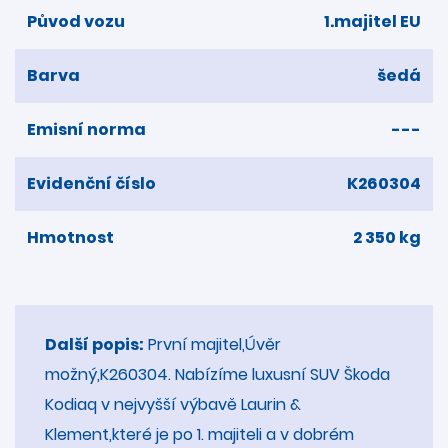
Původ vozu
1.majitel EU
Barva
šedá
Emisní norma
---
Evidenční číslo
K260304
Hmotnost
2 350 kg
Další popis:
První majitel,Úvěr
možný,K260304. Nabízíme luxusní SUV Škoda
Kodiaq v nejvyšší výbavě Laurin &
Klement,které je po 1. majiteli a v dobrém