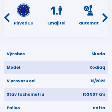
í
Původ EU
1.majitel
automat
ser
dní
Výrobce
Škoda
Model
Kodiaq
V provozu od
12/2022
Stav tachometru
153 507 km
Palivo
nafta