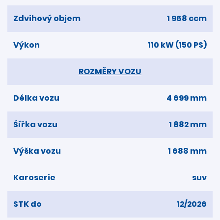
Zdvihový objem
1 968 ccm
Výkon
110 kW (150 PS)
ROZMĚRY VOZU
Délka vozu
4 699 mm
Šířka vozu
1 882 mm
Výška vozu
1 688 mm
Karoserie
suv
STK do
12/2026