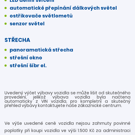
LED denní svícení
automatické přepínání dálkových světel
ostřikovače světlometů
senzor světel
STŘECHA
panoramatická střecha
střešní okno
střešní šíbr el.
Uvedený výčet výbavy vozidla se může lišit od skutečného
provedení, jelikož výbava vozidla byla načtena
automaticky z VIN vozidla, pro kompletní a skutečný
přehled výbavy kontaktujete naše zákaznické centrum.
Ve výše uvedené ceně vozidla nejsou zahrnuty povinné
poplatky při koupi vozidla ve výši 1.500 Kč za administraci