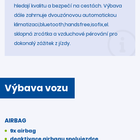
hledají kvalitu a bezpečí na cestách. Výbava
dále zahrnuje dvouzónovou automatickou
klimatizaci,bluetooth,handsfree,isofix,el.
sklopná zrcátka a vzduchové pérování pro
dokonalý zážitek z jízdy.
Výbava vozu
AIRBAG
9x airbag
deaktivace airbagu spolujezdce