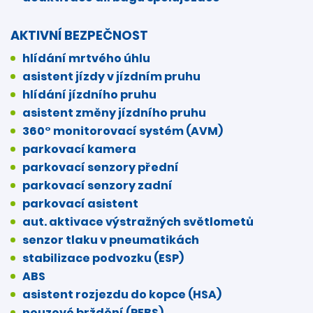
AKTIVNÍ BEZPEČNOST
hlídání mrtvého úhlu
asistent jízdy v jízdním pruhu
hlídání jízdního pruhu
asistent změny jízdního pruhu
360° monitorovací systém (AVM)
parkovací kamera
parkovací senzory přední
parkovací senzory zadní
parkovací asistent
aut. aktivace výstražných světlometů
senzor tlaku v pneumatikách
stabilizace podvozku (ESP)
ABS
asistent rozjezdu do kopce (HSA)
nouzové brždění (PEBS)