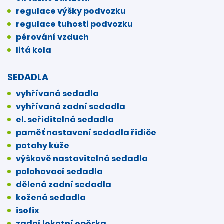
regulace výšky podvozku
regulace tuhosti podvozku
pérování vzduch
litá kola
SEDADLA
vyhřívaná sedadla
vyhřívaná zadní sedadla
el. seřiditelná sedadla
paměť nastavení sedadla řidiče
potahy kůže
výškově nastavitelná sedadla
polohovací sedadla
dělená zadní sedadla
kožená sedadla
isofix
zadní loketní opěrka