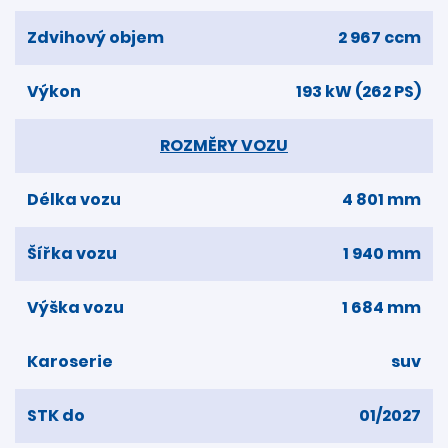
Zdvihový objem
2 967 ccm
Výkon
193 kW (262 PS)
ROZMĚRY VOZU
Délka vozu
4 801 mm
Šířka vozu
1 940 mm
Výška vozu
1 684 mm
Karoserie
suv
STK do
01/2027