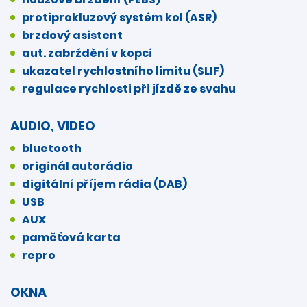
protiprokluzový systém kol (ASR)
brzdový asistent
aut. zabrždění v kopci
ukazatel rychlostního limitu (SLIF)
regulace rychlosti při jízdě ze svahu
AUDIO, VIDEO
bluetooth
originál autorádio
digitální příjem rádia (DAB)
USB
AUX
paměťová karta
repro
OKNA