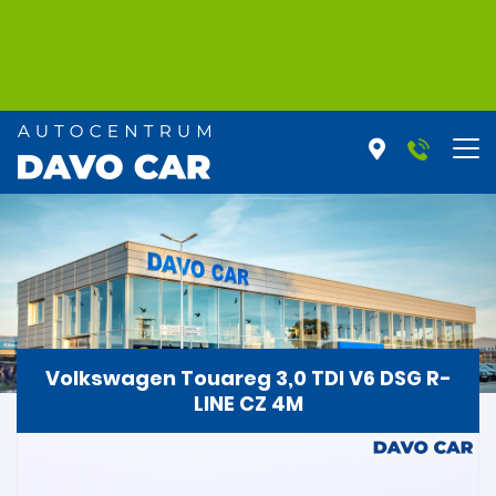
Volkswagen Touareg 3,0 TDI V6 DSG R-
LINE CZ 4M