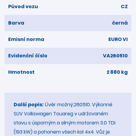
Původ vozu
CZ
Barva
černá
Emisní norma
EURO VI
Evidenční číslo
VA260510
Hmotnost
2 880 kg
Další popis:
Úvěr možný,260510. Výkonné
SUV Volkswagen Touareg v udržovaném
stavu s úsporným a silným motorem 3.0 TDI
(193 kW) a pohonem všech kol 4x4. Vůz je