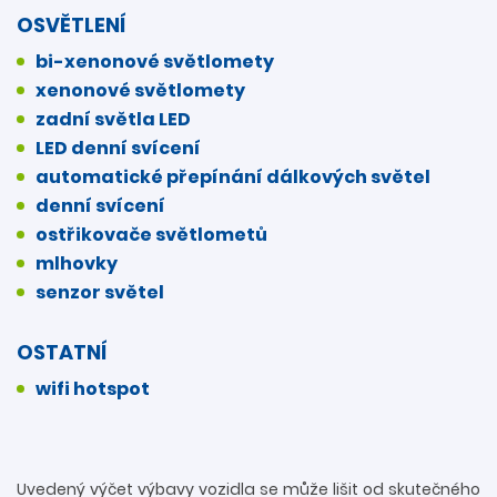
OSVĚTLENÍ
bi-xenonové světlomety
xenonové světlomety
zadní světla LED
LED denní svícení
automatické přepínání dálkových světel
denní svícení
ostřikovače světlometů
mlhovky
senzor světel
OSTATNÍ
wifi hotspot
Uvedený výčet výbavy vozidla se může lišit od skutečného