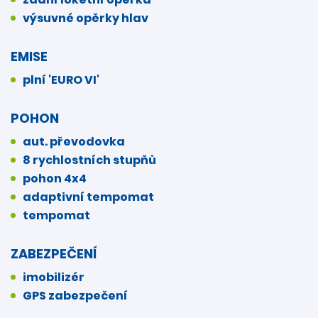
výsuvné opěrky hlav
EMISE
plní 'EURO VI'
POHON
aut. převodovka
8 rychlostních stupňů
pohon 4x4
adaptivní tempomat
tempomat
ZABEZPEČENÍ
imobilizér
GPS zabezpečení