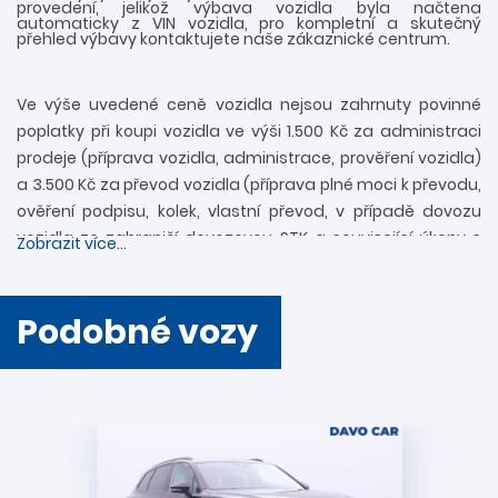
provedení, jelikož výbava vozidla byla načtena
automaticky z VIN vozidla, pro kompletní a skutečný
přehled výbavy kontaktujete naše zákaznické centrum.
Ve výše uvedené ceně vozidla nejsou zahrnuty povinné
poplatky při koupi vozidla ve výši 1.500 Kč za administraci
prodeje (příprava vozidla, administrace, prověření vozidla)
a 3.500 Kč za převod vozidla (příprava plné moci k převodu,
ověření podpisu, kolek, vlastní převod, v případě dovozu
vozidla ze zahraničí dovozovou STK a související úkony s
Zobrazit více...
registrací). Další informace rádi zodpovíme
prostřednictvím zákaznické linky 739 34 34 34 či přímo v
provozovně. Nejedná se o návrh na uzavření smlouvy
Podobné vozy
(nabídky) ve smyslu § 1731 a § 1732 zákona č. 89/2012 Sb.,
Občanského zákoníku. Společnost DAVO CAR s.r.o. si
vyhrazuje právo uzavření všech smluvních vztahů
písemně.
Podmínky akcí a vysvětlení pojmů: