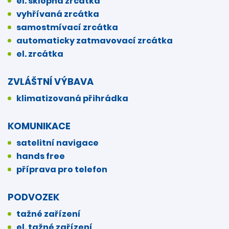
el. sklopná zrcátka
vyhřívaná zrcátka
samostmívací zrcátka
automaticky zatmavovací zrcátka
el. zrcátka
ZVLÁŠTNÍ VÝBAVA
klimatizovaná přihrádka
KOMUNIKACE
satelitní navigace
hands free
příprava pro telefon
PODVOZEK
tažné zařízení
el. tažné zařízení