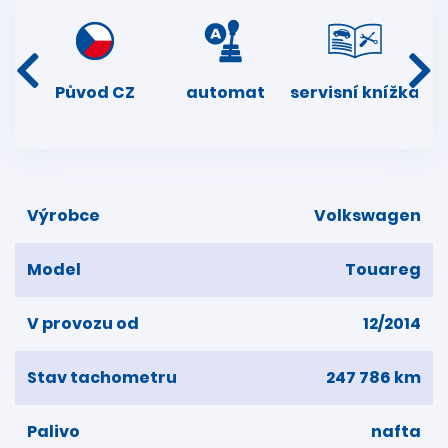
í
Původ CZ
automat
servisní knížka
ta
dní
Výrobce
Volkswagen
Model
Touareg
V provozu od
12/2014
Stav tachometru
247 786 km
Palivo
nafta