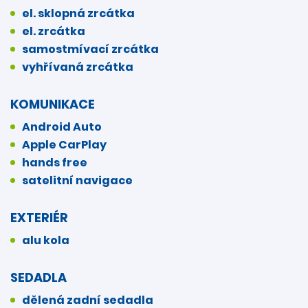
el. sklopná zrcátka
el. zrcátka
samostmívací zrcátka
vyhřívaná zrcátka
KOMUNIKACE
Android Auto
Apple CarPlay
hands free
satelitní navigace
EXTERIÉR
alu kola
SEDADLA
dělená zadní sedadla