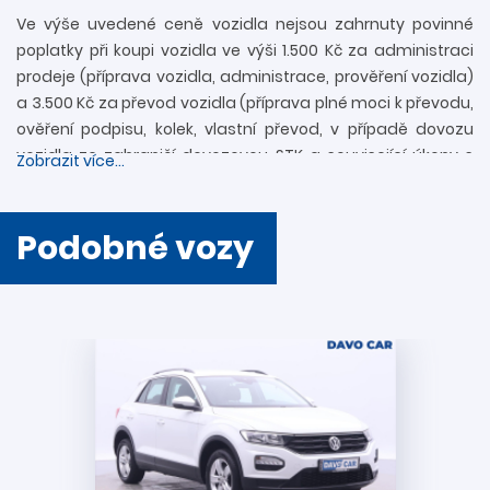
Ve výše uvedené ceně vozidla nejsou zahrnuty povinné
poplatky při koupi vozidla ve výši 1.500 Kč za administraci
prodeje (příprava vozidla, administrace, prověření vozidla)
a 3.500 Kč za převod vozidla (příprava plné moci k převodu,
ověření podpisu, kolek, vlastní převod, v případě dovozu
vozidla ze zahraničí dovozovou STK a související úkony s
Zobrazit více...
registrací). Další informace rádi zodpovíme
prostřednictvím zákaznické linky 739 34 34 34 či přímo v
provozovně. Nejedná se o návrh na uzavření smlouvy
Podobné vozy
(nabídky) ve smyslu § 1731 a § 1732 zákona č. 89/2012 Sb.,
Občanského zákoníku. Společnost DAVO CAR s.r.o. si
vyhrazuje právo uzavření všech smluvních vztahů
písemně.
Podmínky akcí a vysvětlení pojmů:
Akce „
VÝHODNÉ FINANCOVÁNÍ + 2 ROKY ZÁRUKY
“ se
vztahuje na všechny vozy s cenou 150 000 Kč a vyšší.