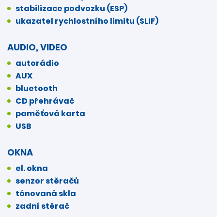
stabilizace podvozku (ESP)
ukazatel rychlostního limitu (SLIF)
AUDIO, VIDEO
autorádio
AUX
bluetooth
CD přehrávač
paměťová karta
USB
OKNA
el. okna
senzor stěračů
tónovaná skla
zadní stěrač