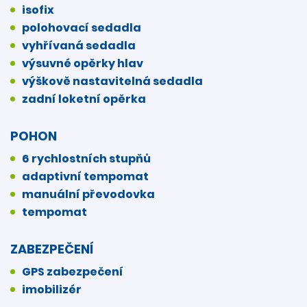
isofix
polohovací sedadla
vyhřívaná sedadla
výsuvné opěrky hlav
výškově nastavitelná sedadla
zadní loketní opěrka
POHON
6 rychlostních stupňů
adaptivní tempomat
manuální převodovka
tempomat
ZABEZPEČENÍ
GPS zabezpečení
imobilizér