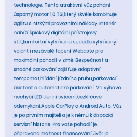
technologie. Tento atraktivní vůz pohání
úsporný motor 1,0 TSI,který skvěle kombinuje
agilitu s nízkými provozními náklady. Interiér
nabízí špičkový digitální přístrojový
štít,komfortní vyhřívaná sedadla,vyhřívaný
volant i nezávislé topení Webasto pro
maximální pohodlí v zimě. Bezpečnost a
snadné parkování zajišťuje adaptivní
tempomat,hlídání jízdního pruhu,parkovací
asistent a automatické parkování. Ve výbavě
nechybí LED denní svícení,bezklíčové
odemykání,Apple CarPlay a Android Auto. Vůz
je po prvním majiteli a je k němu k dispozici
servisní historie. Pro vaše pohodlí je
připravena možnost financování,úvěr je