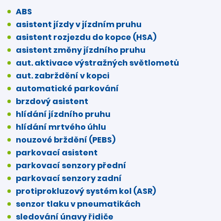
ABS
asistent jízdy v jízdním pruhu
asistent rozjezdu do kopce (HSA)
asistent změny jízdního pruhu
aut. aktivace výstražných světlometů
aut. zabrždění v kopci
automatické parkování
brzdový asistent
hlídání jízdního pruhu
hlídání mrtvého úhlu
nouzové brždění (PEBS)
parkovací asistent
parkovací senzory přední
parkovací senzory zadní
protiprokluzový systém kol (ASR)
senzor tlaku v pneumatikách
sledování únavy řidiče