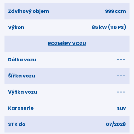
Zdvihový objem
999 ccm
Výkon
85 kW (116 PS)
ROZMĚRY VOZU
Délka vozu
---
Šířka vozu
---
Výška vozu
---
Karoserie
suv
STK do
07/2028