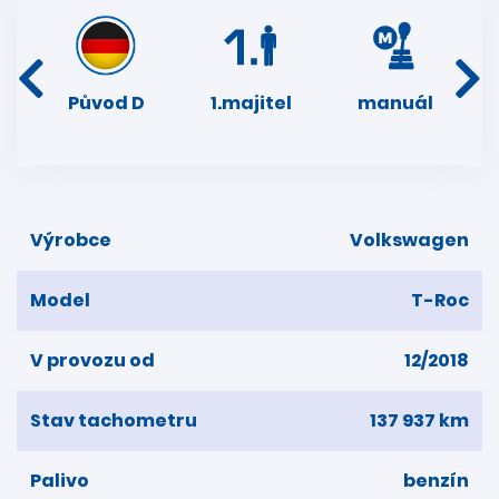
í
Původ D
1.majitel
manuál
ser
dní
Výrobce
Volkswagen
Model
T-Roc
V provozu od
12/2018
Stav tachometru
137 937 km
Palivo
benzín