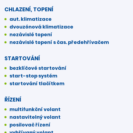
CHLAZENÍ, TOPENÍ
aut. klimatizace
dvouzónová klimatizace
nezávislé topení
nezávislé topení s čas. předehřívačem
STARTOVÁNÍ
bezklíčové startování
start-stop systém
startování tlačítkem
ŘÍZENÍ
multifunkční volant
nastavitelný volant
posilovač řízení
vyhřívaný volant