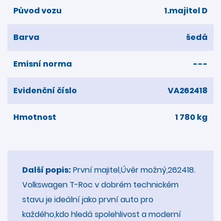
Původ vozu
1.majitel D
Barva
šedá
Emisní norma
---
Evidenční číslo
VA262418
Hmotnost
1 780 kg
Další popis:
První majitel,Úvěr možný,262418.
Volkswagen T-Roc v dobrém technickém
stavu je ideální jako první auto pro
každého,kdo hledá spolehlivost a moderní