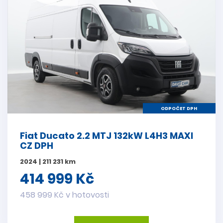
ODPOČET DPH
Fiat Ducato 2.2 MTJ 132kW L4H3 MAXI
CZ DPH
2024 | 211 231 km
414 999 Kč
458 999 Kč v hotovosti