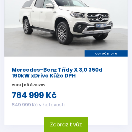
ODPOČET DPH
Mercedes-Benz Třídy X 3,0 350d
190kW xDrive Kůže DPH
2019 | 68 873 km
764 999 Kč
849 999 Kč v hotovosti
Zobrazit vůz