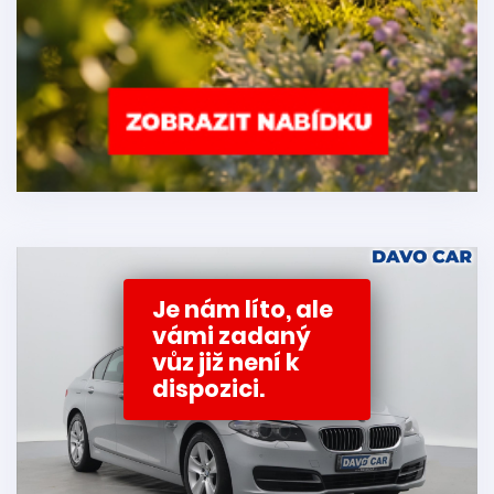
Je nám líto, ale
vámi zadaný
vůz již není k
dispozici.