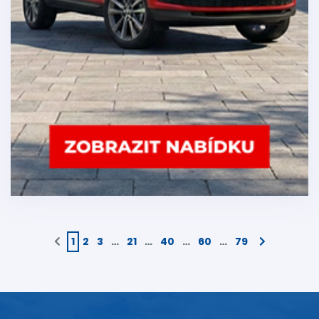
1
2
3
…
21
…
40
…
60
…
79