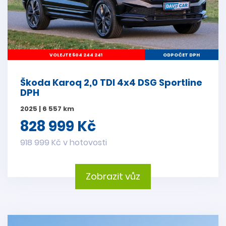
VOLEJTE 604 244 241
ODPOČET DPH
Škoda Karoq 2,0 TDI 4x4 DSG Sportline
DPH
2025 | 6 557 km
828 999 Kč
918 999 Kč v hotovosti
Zobrazit vůz