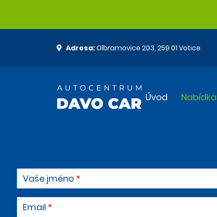
Adresa:
Olbramovice 203, 259 01 Votice
Úvod
Nabídka
Vaše jméno
Email