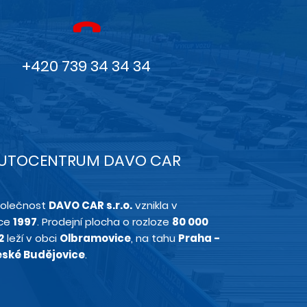
+420 739 34 34 34
UTOCENTRUM DAVO CAR
olečnost
DAVO CAR s.r.o.
vznikla v
ce
1997
. Prodejní plocha o rozloze
80 000
2
leží v obci
Olbramovice
, na tahu
Praha -
ské Budějovice
.