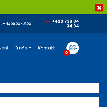
+420 739 34
o - Ne 09:00 - 21:00
34 34
vání
O nás
Kontakt
0