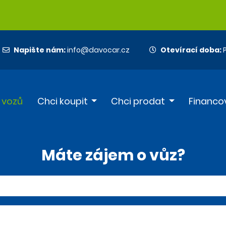
Napište nám:
info@davocar.cz
Otevírací doba:
P
 vozů
Chci koupit
Chci prodat
Financo
Máte zájem o vůz?