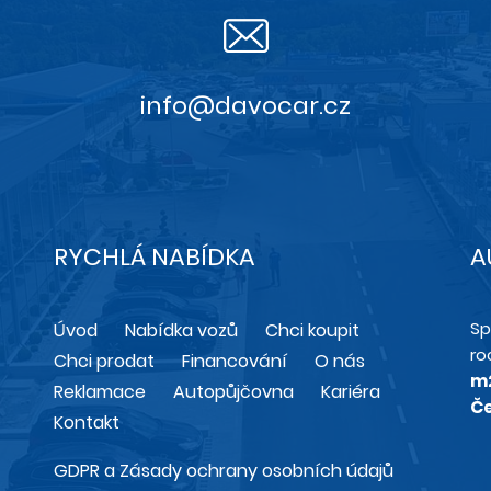
info@davocar.cz
RYCHLÁ NABÍDKA
A
Sp
Úvod
Nabídka vozů
Chci koupit
ro
Chci prodat
Financování
O nás
m
Reklamace
Autopůjčovna
Kariéra
Če
Kontakt
GDPR a Zásady ochrany osobních údajů