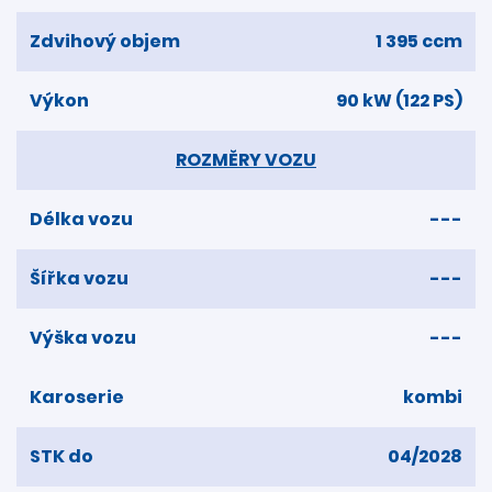
Zdvihový objem
1 395 ccm
Výkon
90 kW (122 PS)
ROZMĚRY VOZU
Délka vozu
---
Šířka vozu
---
Výška vozu
---
Karoserie
kombi
STK do
04/2028