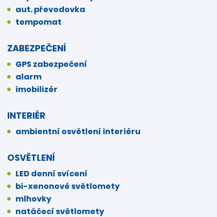
aut. převodovka
tempomat
ZABEZPEČENÍ
GPS zabezpečení
alarm
imobilizér
INTERIÉR
ambientní osvětlení interiéru
OSVĚTLENÍ
LED denní svícení
bi-xenonové světlomety
mlhovky
natáčecí světlomety