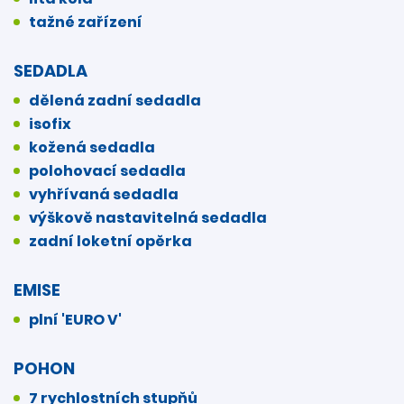
tažné zařízení
SEDADLA
dělená zadní sedadla
isofix
kožená sedadla
polohovací sedadla
vyhřívaná sedadla
výškově nastavitelná sedadla
zadní loketní opěrka
EMISE
plní 'EURO V'
POHON
7 rychlostních stupňů