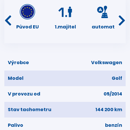
í
Původ EU
1.majitel
automat
ser
dní
Výrobce
Volkswagen
Model
Golf
V provozu od
05/2014
Stav tachometru
144 200 km
Palivo
benzín