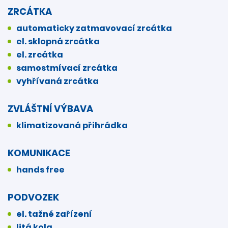
ZRCÁTKA
automaticky zatmavovací zrcátka
el. sklopná zrcátka
el. zrcátka
samostmívací zrcátka
vyhřívaná zrcátka
ZVLÁŠTNÍ VÝBAVA
klimatizovaná přihrádka
KOMUNIKACE
hands free
PODVOZEK
el. tažné zařízení
litá kola