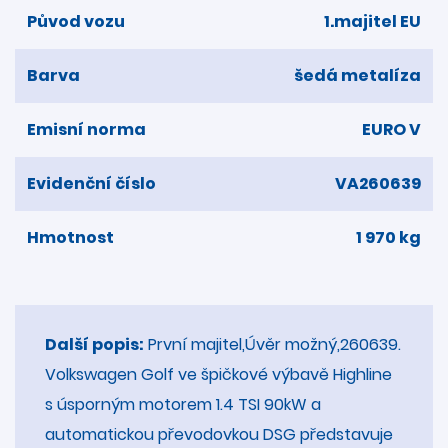
Původ vozu
1.majitel EU
Barva
šedá metalíza
Emisní norma
EURO V
Evidenční číslo
VA260639
Hmotnost
1 970 kg
Další popis:
První majitel,Úvěr možný,260639.
Volkswagen Golf ve špičkové výbavě Highline
s úsporným motorem 1.4 TSI 90kW a
automatickou převodovkou DSG představuje