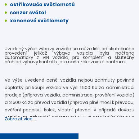
ostřikovače světlometů
senzor světel
xenonové světlomety
Uvedený výčet výbavy vozidla se může lišit od skutečného
provedení, jelikož výbava vozidla byla načtena
automaticky z VIN vozidla, pro kompletní a skutečný
přehled výbavy kontaktujete naše zákaznické centrum.
Ve výše uvedené ceně vozidla nejsou zahrnuty povinné
poplatky při koupi vozidla ve výši 1.500 Kč za administraci
prodeje (příprava vozidla, administrace, prověření vozidla)
a 3.500 Kč za převod vozidla (příprava plné moci k převodu,
ověření podpisu, kolek, vlastní převod, v případě dovozu
vozidla ze zahraničí dovozovou STK a související úkony s
Zobrazit více...
registrací). Další informace rádi zodpovíme
prostřednictvím zákaznické linky 739 34 34 34 či přímo v