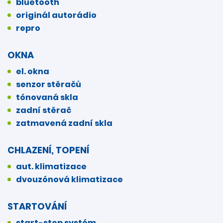
bluetooth
originál autorádio
repro
OKNA
el. okna
senzor stěračů
tónovaná skla
zadní stěrač
zatmavená zadní skla
CHLAZENÍ, TOPENÍ
aut. klimatizace
dvouzónová klimatizace
STARTOVÁNÍ
start-stop systém