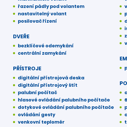
řazení pádly pod volantem
nastavitelný volant
posilovač řízení
i
DVEŘE
bezklíčové odemykání
centrální zamykání
EM
p
PŘÍSTROJE
digitální přístrojová deska
P
digitální přístrojový štít
palubní počítač
hlasové ovládání palubního počítače
dotykové ovládání palubního počítače
ovládání gesty
venkovní teploměr