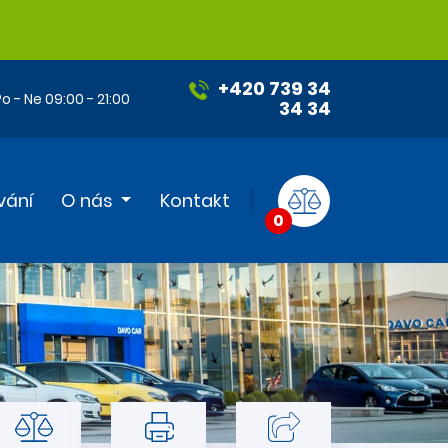
+420 739 34
o - Ne 09:00 - 21:00
34 34
vání
O nás
Kontakt
0