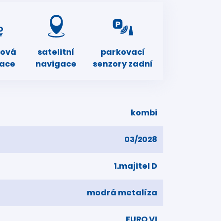
nová
satelitní
parkovací
zace
navigace
senzory zadní
kombi
03/2028
1.majitel D
modrá metalíza
EURO VI