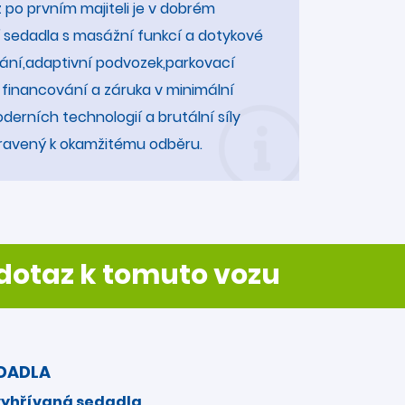
 po prvním majiteli je v dobrém
ní sedadla s masážní funkcí a dotykové
ání,adaptivní podvozek,parkovací
 financování a záruka v minimální
erních technologií a brutální síly
pravený k okamžitému odběru.
otaz k tomuto vozu
DADLA
vyhřívaná sedadla