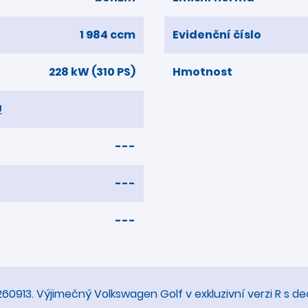
1 984 ccm
Evidenční číslo
228 kW (310 PS)
Hmotnost
U
---
---
---
260913. Výjimečný Volkswagen Golf v exkluzivní verzi R s