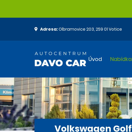
Adresa:
Olbramovice 203, 259 01 Votice
Úvod
Nabídka
Volkswagen Golf