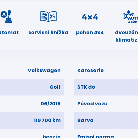
utomat
servisní knížka
pohon 4x4
dvouzó
klimati
Volkswagen
Karoserie
Golf
STK do
06/2018
Původ vozu
119 700 km
Barva
benzín
Emisní norma