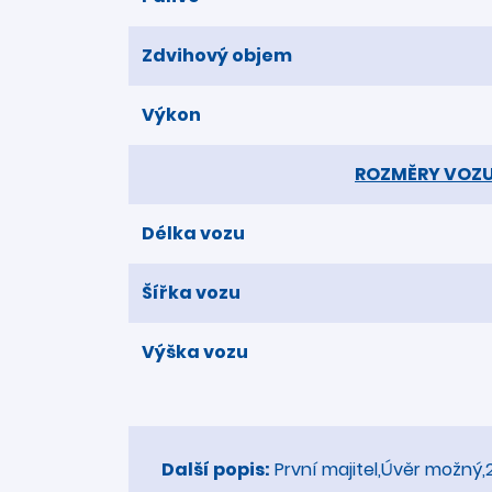
Zdvihový objem
Výkon
ROZMĚRY VOZ
Délka vozu
Šířka vozu
Výška vozu
Další popis:
První majitel,Úvěr možný,