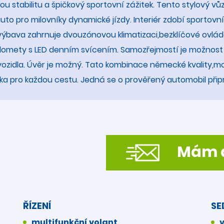
 stabilitu a špičkový sportovní zážitek. Tento stylový vůz
auto pro milovníky dynamické jízdy. Interiér zdobí sportov
výbava zahrnuje dvouzónovou klimatizaci,bezklíčové ovlád
větlomety s LED denním svícením. Samozřejmostí je možnost
ozidla. Úvěr je možný. Tato kombinace německé kvality,mod
ka pro každou cestu. Jedná se o prověřený automobil při
Mám d
ŘÍZENÍ
SE
multifunkční volant