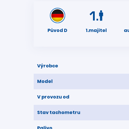
Původ D
1.majitel
a
Výrobce
Model
V provozu od
Stav tachometru
Palivo