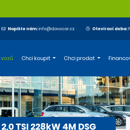
Napište nám:
info@davocar.cz
Otevírací doba:
P
 vozů
Chci koupit
Chci prodat
Financo
 2,0 TSI 228kW 4M DSG