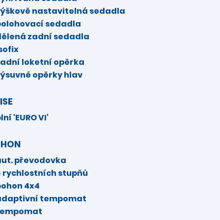
výškově nastavitelná sedadla
polohovací sedadla
dělená zadní sedadla
sofix
zadní loketní opěrka
výsuvné opěrky hlav
ISE
lní 'EURO VI'
OHON
aut. převodovka
6 rychlostních stupňů
pohon 4x4
adaptivní tempomat
tempomat