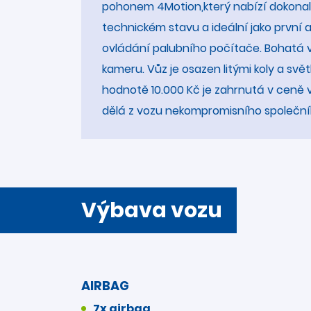
pohonem 4Motion,který nabízí dokonalou
technickém stavu a ideální jako první 
ovládání palubního počítače. Bohatá 
kameru. Vůz je osazen litými koly a s
hodnotě 10.000 Kč je zahrnutá v ceně v
dělá z vozu nekompromisního společní
Výbava vozu
AIRBAG
7x airbag