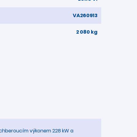
VA260913
2 080 kg
 dechberoucím výkonem 228 kW a