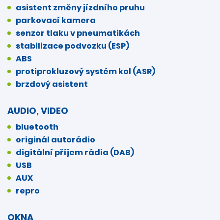
asistent změny jízdního pruhu
parkovací kamera
senzor tlaku v pneumatikách
stabilizace podvozku (ESP)
ABS
protiprokluzový systém kol (ASR)
brzdový asistent
AUDIO, VIDEO
bluetooth
originál autorádio
digitální příjem rádia (DAB)
USB
AUX
repro
OKNA