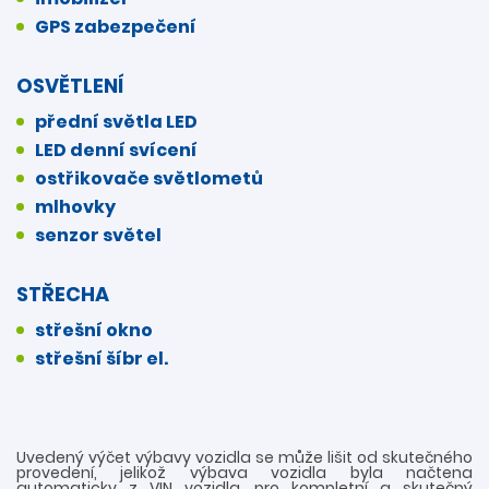
GPS zabezpečení
OSVĚTLENÍ
přední světla LED
LED denní svícení
ostřikovače světlometů
mlhovky
senzor světel
STŘECHA
střešní okno
střešní šíbr el.
Uvedený výčet výbavy vozidla se může lišit od skutečného
provedení, jelikož výbava vozidla byla načtena
automaticky z VIN vozidla, pro kompletní a skutečný