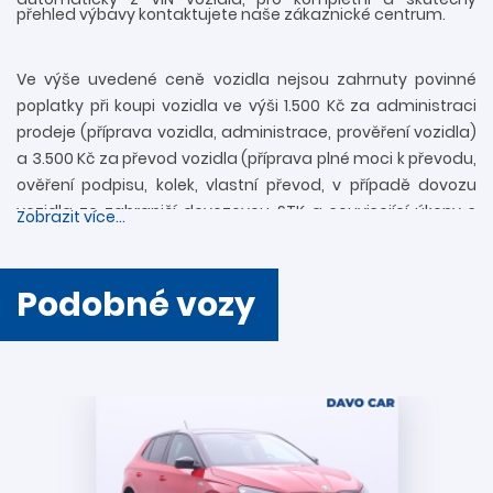
přehled výbavy kontaktujete naše zákaznické centrum.
Ve výše uvedené ceně vozidla nejsou zahrnuty povinné
poplatky při koupi vozidla ve výši 1.500 Kč za administraci
prodeje (příprava vozidla, administrace, prověření vozidla)
a 3.500 Kč za převod vozidla (příprava plné moci k převodu,
ověření podpisu, kolek, vlastní převod, v případě dovozu
vozidla ze zahraničí dovozovou STK a související úkony s
Zobrazit více...
registrací). Další informace rádi zodpovíme
prostřednictvím zákaznické linky 739 34 34 34 či přímo v
provozovně. Nejedná se o návrh na uzavření smlouvy
Podobné vozy
(nabídky) ve smyslu § 1731 a § 1732 zákona č. 89/2012 Sb.,
Občanského zákoníku. Společnost DAVO CAR s.r.o. si
vyhrazuje právo uzavření všech smluvních vztahů
písemně.
Podmínky akcí a vysvětlení pojmů:
Akce „
VÝHODNÉ FINANCOVÁNÍ + 2 ROKY ZÁRUKY
“ se