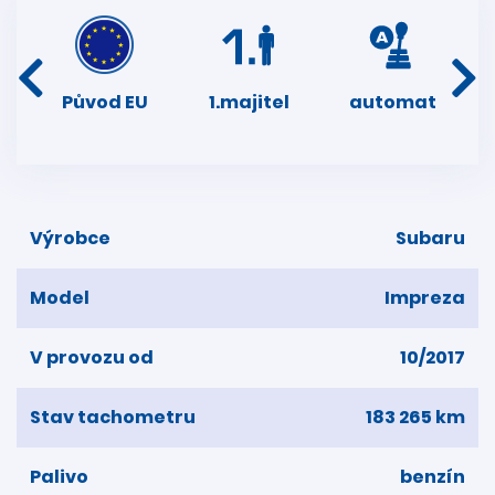
í
Původ EU
1.majitel
automat
ser
e
Výrobce
Subaru
Model
Impreza
V provozu od
10/2017
Stav tachometru
183 265 km
Palivo
benzín