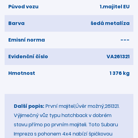
Původ vozu
1.majitel EU
Barva
šedá metalíza
Emisní norma
---
Evidenční číslo
VA261321
Hmotnost
1 376 kg
Další popis:
První majitel,Úvěr možný,261321.
Výjimečný vůz typu hatchback v dobrém
stavu přímo po prvním majiteli. Toto Subaru
Impreza s pohonem 4x4 nabízí špičkovou