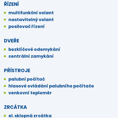
ŘÍZENÍ
multifunkční volant
nastavitelný volant
posilovač řízení
DVEŘE
bezklíčové odemykání
centrální zamykání
PŘÍSTROJE
palubní počítač
hlasové ovládání palubního počítače
venkovní teploměr
ZRCÁTKA
el. sklopná zrcátka