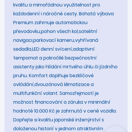
kvalitu a mimořádnou využitelnost pro
každodenní i náročné cesty. Bohatá výbava
Premium zahrnuje automatickou
převodovku,pohon všech kol,satelitní
navigaci,parkovací kameru,vyhřívaná
sedadla,LED denní svícení,adaptivní
tempomat a pokročilé bezpečnostní
asistenty jako hlídání mrtvého úhlu či jízdního
pruhu. Komfort doplňuje bezklíčové
ovládání,dvouzónová klimatizace a
multifunkční volant. Samozřejmostí je
možnost financování a záruka v minimální
hodnotě 10.000 Kč je zahrnutá v ceně vozidla.
Dopřejte si kvalitu japonské inženýrství s
doloženou historií v jednom atraktivním