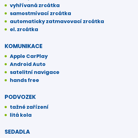
vyhřívaná zrcátka
samostmívací zrcátka
automaticky zatmavovací zrcátka
el. zrcátka
KOMUNIKACE
Apple CarPlay
Android Auto
satelitní navigace
hands free
PODVOZEK
tažné zařízení
litá kola
SEDADLA