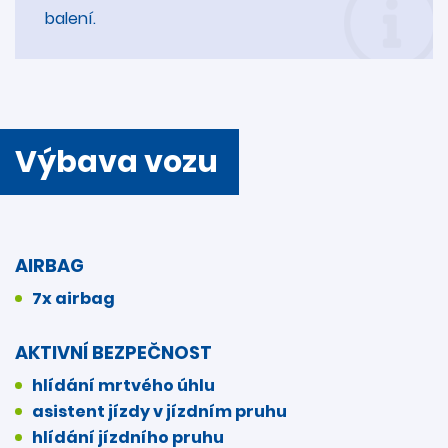
balení.
Výbava vozu
AIRBAG
7x airbag
AKTIVNÍ BEZPEČNOST
hlídání mrtvého úhlu
asistent jízdy v jízdním pruhu
hlídání jízdního pruhu