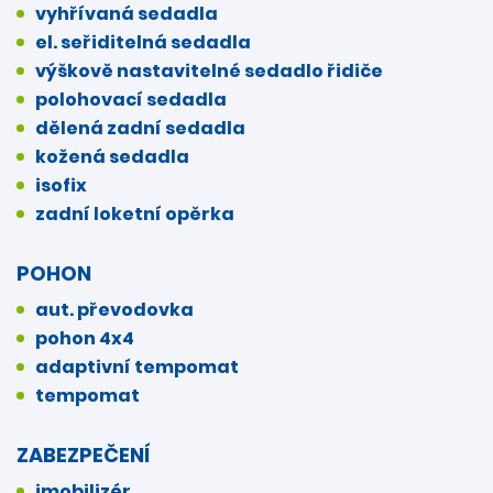
vyhřívaná sedadla
el. seřiditelná sedadla
výškově nastavitelné sedadlo řidiče
polohovací sedadla
dělená zadní sedadla
kožená sedadla
isofix
zadní loketní opěrka
POHON
aut. převodovka
pohon 4x4
adaptivní tempomat
tempomat
ZABEZPEČENÍ
imobilizér