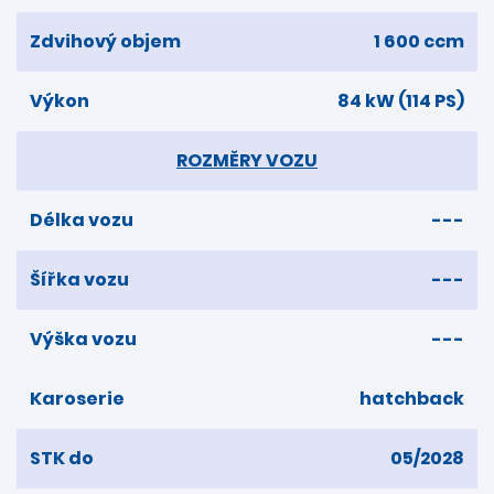
Zdvihový objem
1 600 ccm
Výkon
84 kW (114 PS)
ROZMĚRY VOZU
Délka vozu
---
Šířka vozu
---
Výška vozu
---
Karoserie
hatchback
STK do
05/2028