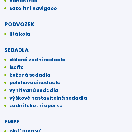
hands free
satelitní navigace
PODVOZEK
litá kola
SEDADLA
dělená zadní sedadla
isofix
kožená sedadla
polohovací sedadla
vyhřívaná sedadla
výškově nastavitelná sedadla
zadní loketní opěrka
EMISE
plní 'EURO VI'