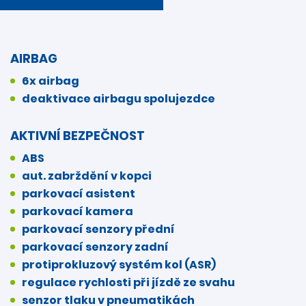
AIRBAG
6x airbag
deaktivace airbagu spolujezdce
AKTIVNÍ BEZPEČNOST
ABS
aut. zabrždění v kopci
parkovací asistent
parkovací kamera
parkovací senzory přední
parkovací senzory zadní
protiprokluzový systém kol (ASR)
regulace rychlosti při jízdě ze svahu
senzor tlaku v pneumatikách