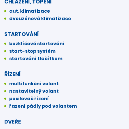
CHLAZENÍ, TOPENÍ
aut. klimatizace
dvouzónová klimatizace
STARTOVÁNÍ
bezklíčové startování
start-stop systém
startování tlačítkem
ŘÍZENÍ
multifunkční volant
nastavitelný volant
posilovač řízení
řazení pádly pod volantem
DVEŘE