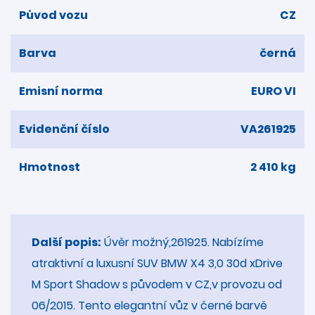
Původ vozu
CZ
Barva
černá
Emisní norma
EURO VI
Evidenční číslo
VA261925
Hmotnost
2 410 kg
Další popis:
Úvěr možný,261925. Nabízíme
atraktivní a luxusní SUV BMW X4 3,0 30d xDrive
M Sport Shadow s původem v CZ,v provozu od
06/2015. Tento elegantní vůz v černé barvě