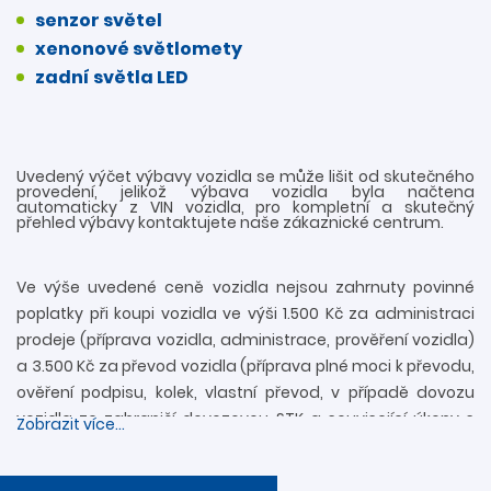
senzor světel
xenonové světlomety
zadní světla LED
Uvedený výčet výbavy vozidla se může lišit od skutečného
provedení, jelikož výbava vozidla byla načtena
automaticky z VIN vozidla, pro kompletní a skutečný
přehled výbavy kontaktujete naše zákaznické centrum.
Ve výše uvedené ceně vozidla nejsou zahrnuty povinné
poplatky při koupi vozidla ve výši 1.500 Kč za administraci
prodeje (příprava vozidla, administrace, prověření vozidla)
a 3.500 Kč za převod vozidla (příprava plné moci k převodu,
ověření podpisu, kolek, vlastní převod, v případě dovozu
vozidla ze zahraničí dovozovou STK a související úkony s
Zobrazit více...
registrací). Další informace rádi zodpovíme
prostřednictvím zákaznické linky 739 34 34 34 či přímo v