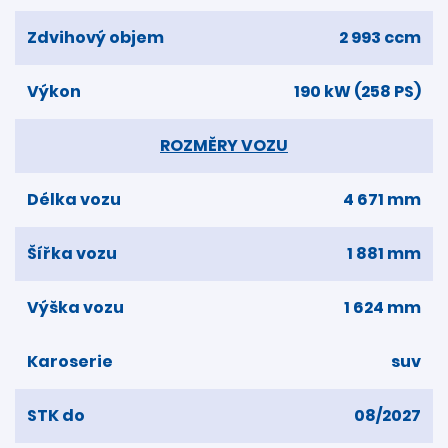
Zdvihový objem
2 993 ccm
Výkon
190 kW (258 PS)
ROZMĚRY VOZU
Délka vozu
4 671 mm
Šířka vozu
1 881 mm
Výška vozu
1 624 mm
Karoserie
suv
STK do
08/2027