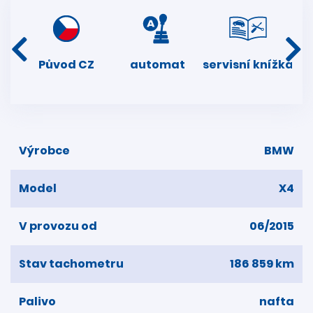
í
Původ CZ
automat
servisní knížka
dní
Výrobce
BMW
Model
X4
V provozu od
06/2015
Stav tachometru
186 859 km
Palivo
nafta