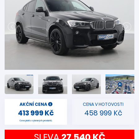
AKČNÍ CENA
CENA V HOTOVOSTI
413 999 Kč
458 999 Kč
Cena platí u vybraných produktů.
SLEVA
27 540 KČ