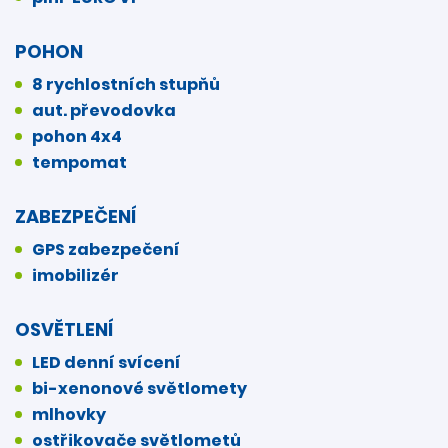
POHON
8 rychlostních stupňů
aut. převodovka
pohon 4x4
tempomat
ZABEZPEČENÍ
GPS zabezpečení
imobilizér
OSVĚTLENÍ
LED denní svícení
bi-xenonové světlomety
mlhovky
ostřikovače světlometů