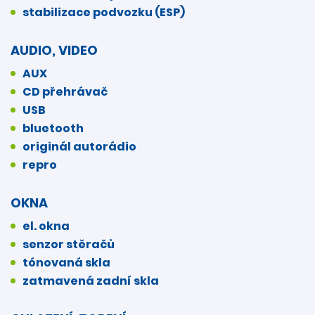
stabilizace podvozku (ESP)
AUDIO, VIDEO
AUX
CD přehrávač
USB
bluetooth
originál autorádio
repro
OKNA
el. okna
senzor stěračů
tónovaná skla
zatmavená zadní skla