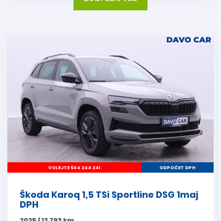
VOLEJTE 604 244 241
ODPOČET DPH
Škoda Karoq 1,5 TSi Sportline DSG 1maj
DPH
2025 | 12 793 km