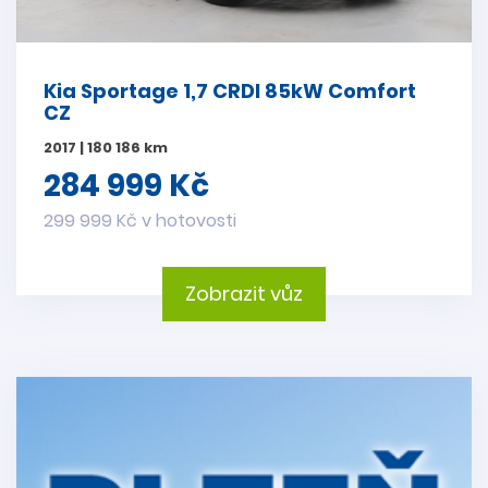
Kia Sportage 1,7 CRDI 85kW Comfort
CZ
2017 | 180 186 km
284 999 Kč
299 999 Kč v hotovosti
Zobrazit vůz