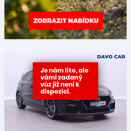
Je nám líto, ale
vámi zadaný
vůz již není k
dispozici.