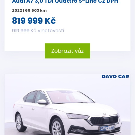
Audi A7 3,0 TDI Quattro S-Line CZ DPH
2022 | 69 603 km
819 999 Kč
919 999 Kč v hotovosti
Zobrazit vůz