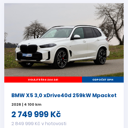
VOLEJTE 604 244 241
ODPOČET DPH
BMW X5 3,0 xDrive40d 259kW Mpacket
2026 | 4 100 km
2 749 999 Kč
2 849 999 Kč v hotovosti