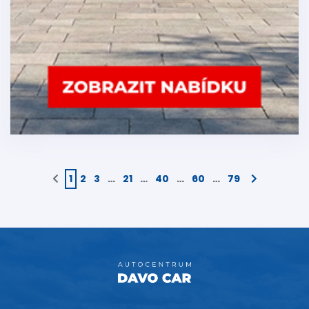
1
2
3
…
21
…
40
…
60
…
79