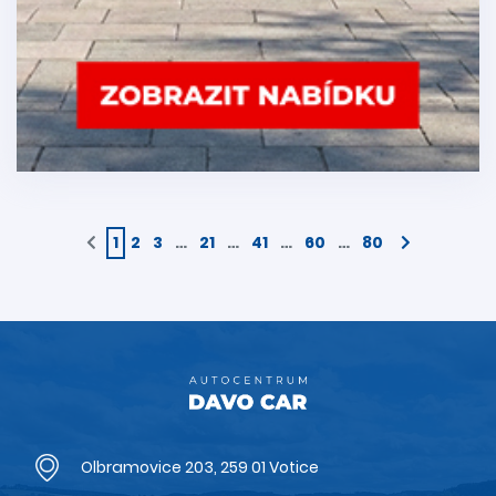
1
2
3
…
21
…
41
…
60
…
80
Olbramovice 203, 259 01 Votice