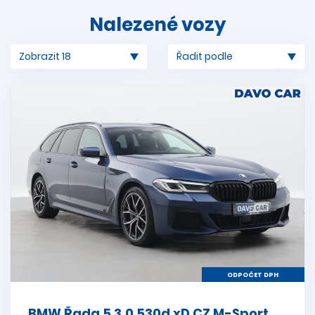
Nalezené vozy
ODPOČET DPH
BMW Řada 5 3,0 530d xD CZ M-Sport