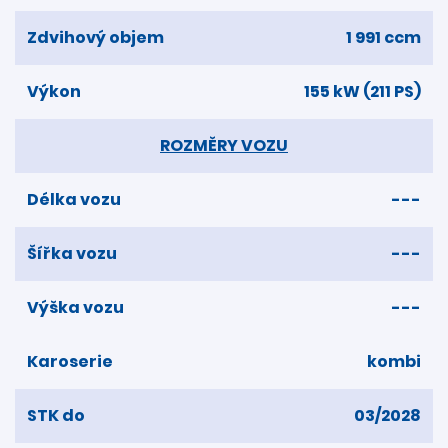
Zdvihový objem
1 991 ccm
Výkon
155 kW (211 PS)
ROZMĚRY VOZU
Délka vozu
---
Šířka vozu
---
Výška vozu
---
Karoserie
kombi
STK do
03/2028