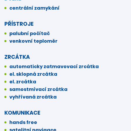
centrální zamykání
PŘÍSTROJE
palubní počítač
venkovní teploměr
ZRCÁTKA
automaticky zatmavovací zrcátka
el. sklopná zrcátka
el. zrcátka
samostmívací zrcátka
vyhřívaná zrcátka
KOMUNIKACE
hands free
satelitní navigace