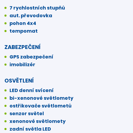
7 rychlostních stupňů
aut. převodovka
pohon 4x4
tempomat
ZABEZPEČENÍ
GPS zabezpečení
imobilizér
OSVĚTLENÍ
LED denní svícení
bi-xenonové světlomety
ostřikovače světlometů
senzor světel
xenonové světlomety
zadní světla LED