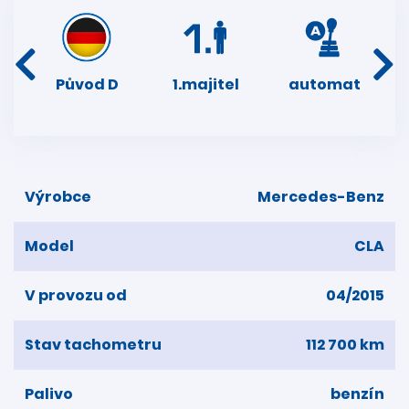
í
Původ D
1.majitel
automat
ser
dní
Výrobce
Mercedes-Benz
Model
CLA
V provozu od
04/2015
Stav tachometru
112 700 km
Palivo
benzín