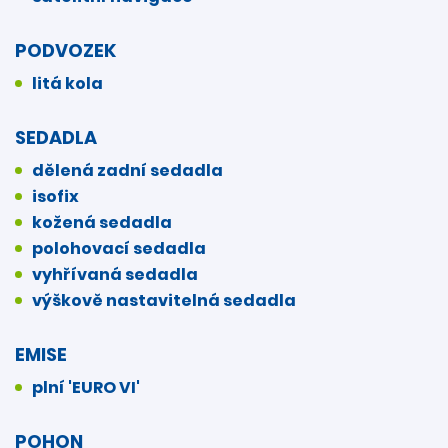
PODVOZEK
litá kola
SEDADLA
dělená zadní sedadla
isofix
kožená sedadla
polohovací sedadla
vyhřívaná sedadla
výškově nastavitelná sedadla
EMISE
plní 'EURO VI'
POHON