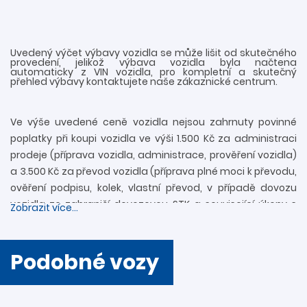
Uvedený výčet výbavy vozidla se může lišit od skutečného
provedení, jelikož výbava vozidla byla načtena
automaticky z VIN vozidla, pro kompletní a skutečný
přehled výbavy kontaktujete naše zákaznické centrum.
Ve výše uvedené ceně vozidla nejsou zahrnuty povinné
poplatky při koupi vozidla ve výši 1.500 Kč za administraci
prodeje (příprava vozidla, administrace, prověření vozidla)
a 3.500 Kč za převod vozidla (příprava plné moci k převodu,
ověření podpisu, kolek, vlastní převod, v případě dovozu
vozidla ze zahraničí dovozovou STK a související úkony s
Zobrazit více...
registrací). Další informace rádi zodpovíme
prostřednictvím zákaznické linky 739 34 34 34 či přímo v
provozovně. Nejedná se o návrh na uzavření smlouvy
Podobné vozy
(nabídky) ve smyslu § 1731 a § 1732 zákona č. 89/2012 Sb.,
Občanského zákoníku. Společnost DAVO CAR s.r.o. si
vyhrazuje právo uzavření všech smluvních vztahů