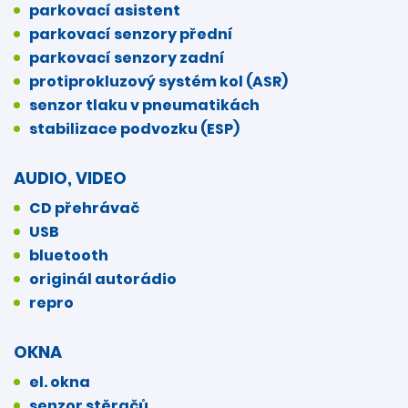
parkovací asistent
parkovací senzory přední
parkovací senzory zadní
protiprokluzový systém kol (ASR)
senzor tlaku v pneumatikách
stabilizace podvozku (ESP)
AUDIO, VIDEO
CD přehrávač
USB
bluetooth
originál autorádio
repro
OKNA
el. okna
senzor stěračů