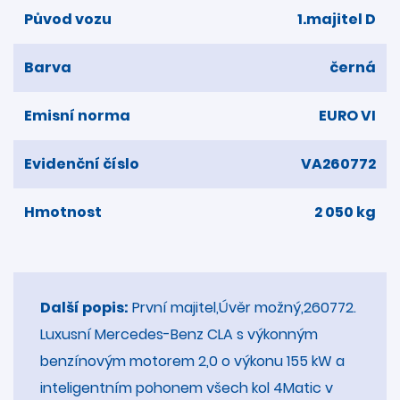
Původ vozu
1.majitel D
Barva
černá
Emisní norma
EURO VI
Evidenční číslo
VA260772
Hmotnost
2 050 kg
Další popis:
První majitel,Úvěr možný,260772.
Luxusní Mercedes-Benz CLA s výkonným
benzínovým motorem 2,0 o výkonu 155 kW a
inteligentním pohonem všech kol 4Matic v