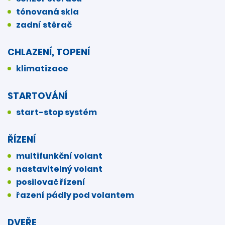
tónovaná skla
zadní stěrač
CHLAZENÍ, TOPENÍ
klimatizace
STARTOVÁNÍ
start-stop systém
ŘÍZENÍ
multifunkční volant
nastavitelný volant
posilovač řízení
řazení pádly pod volantem
DVEŘE