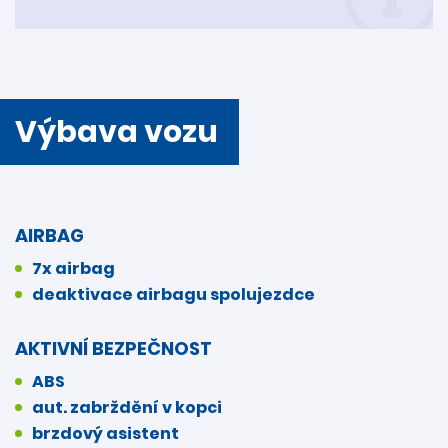
Výbava vozu
AIRBAG
7x airbag
deaktivace airbagu spolujezdce
AKTIVNÍ BEZPEČNOST
ABS
aut. zabrždění v kopci
brzdový asistent