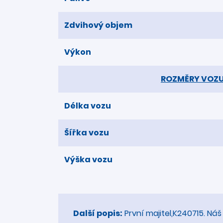
Zdvihový objem
Výkon
ROZMĚRY VOZ
Délka vozu
Šířka vozu
Výška vozu
Další popis:
První majitel,K240715. Náš