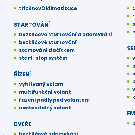
třízónová klimatizace
STARTOVÁNÍ
bezklíčové startování a odemykání
bezklíčové startování
SE
startování tlačítkem
start-stop systém
e
ŘÍZENÍ
vyhřívaný volant
multifunkční volant
řazení pádly pod volantem
nastavitelný volant
EM
p
DVEŘE
bezklíčové odemykání