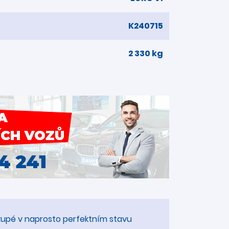
K240715
2 330 kg
í kupé v naprosto perfektním stavu