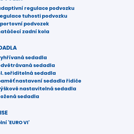
adaptivní regulace podvozku
regulace tuhosti podvozku
sportovní podvozek
natáčecí zadní kola
DADLA
vyhřívaná sedadla
odvětrávaná sedadla
l. seřiditelná sedadla
paměť nastavení sedadla řidiče
výškově nastavitelná sedadla
kožená sedadla
ISE
lní 'EURO VI'