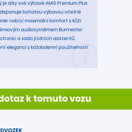
erý je díky své výbavě AMG Premium Plus
z disponuje bohatou výbavou včetně
riér nabízí maximální komfort s kůží
prémiovým audiosystémem Burmester
ronic a sada jízdních asistentů.
í eleganci s každodenní použitelností
otaz k tomuto vozu
DVOZEK