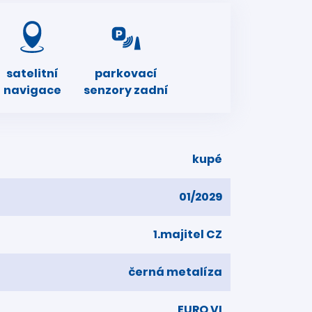
satelitní
parkovací
navigace
senzory zadní
kupé
01/2029
1.majitel CZ
černá metalíza
EURO VI