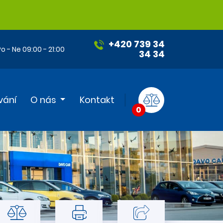
+420 739 34
o - Ne 09:00 - 21:00
34 34
vání
O nás
Kontakt
0