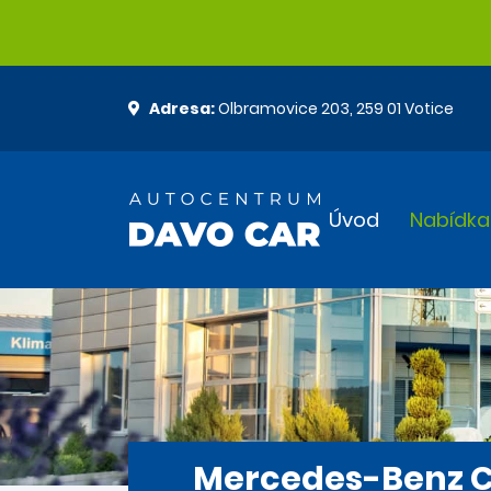
Adresa:
Olbramovice 203, 259 01 Votice
Úvod
Nabídka
Mercedes-Benz CL