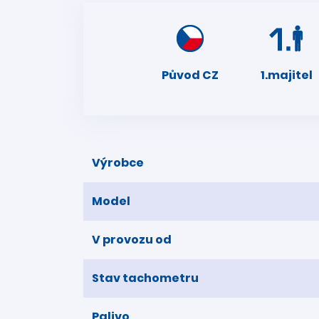
Původ CZ
1.majitel
Výrobce
Model
V provozu od
Stav tachometru
Palivo