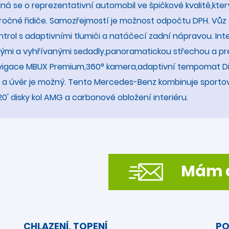
edná se o reprezentativní automobil ve špičkové kvalitě,kt
áročné řidiče. Samozřejmostí je možnost odpočtu DPH. Vů
ol s adaptivními tlumiči a natáčecí zadní nápravou. Inte
ými a vyhřívanými sedadly,panoramatickou střechou a 
vigace MBUX Premium,360° kamera,adaptivní tempomat Dist
a úvěr je možný. Tento Mercedes-Benz kombinuje sportovn
' disky kol AMG a carbonové obložení interiéru.
Mám d
CHLAZENÍ, TOPENÍ
PO