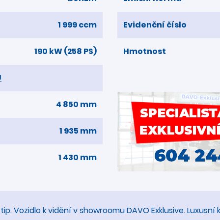
1 999 ccm
Evidenční číslo
190 kW (258 PS)
Hmotnost
U
4 850 mm
1 935 mm
1 430 mm
 tip. Vozidlo k vidění v showroomu DAVO Exklusive. Luxusn