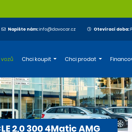
Napište nám:
info@davocar.cz
Otevírací doba:
P
 vozů
Chci koupit
Chci prodat
Financo
E 2,0 300 4Matic AMG