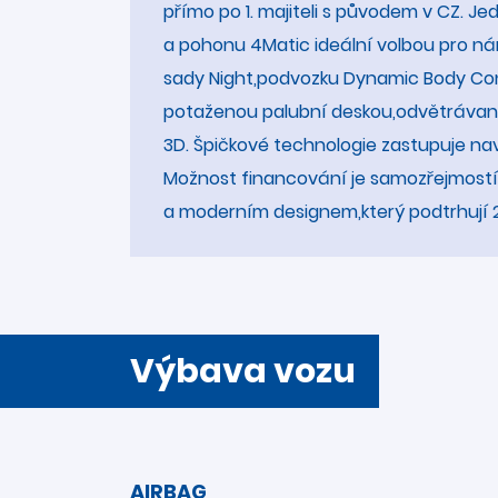
přímo po 1. majiteli s původem v CZ. J
a pohonu 4Matic ideální volbou pro n
sady Night,podvozku Dynamic Body Contr
potaženou palubní deskou,odvětrávan
3D. Špičkové technologie zastupuje na
Možnost financování je samozřejmostí 
a moderním designem,který podtrhují 20
Výbava vozu
AIRBAG