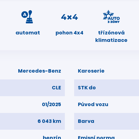
automat
pohon 4x4
třízónová
klimatizace
Mercedes-Benz
Karoserie
CLE
STK do
01/2025
Původ vozu
6 043 km
Barva
benzín
Emisní norma