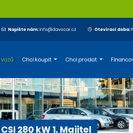
Napište nám:
info@davocar.cz
Otevírací doba:
P
 vozů
Chci koupit
Chci prodat
Financo
SI 280 kW 1. Majitel