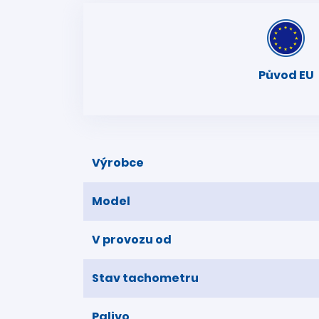
Původ EU
Výrobce
Model
V provozu od
Stav tachometru
Palivo