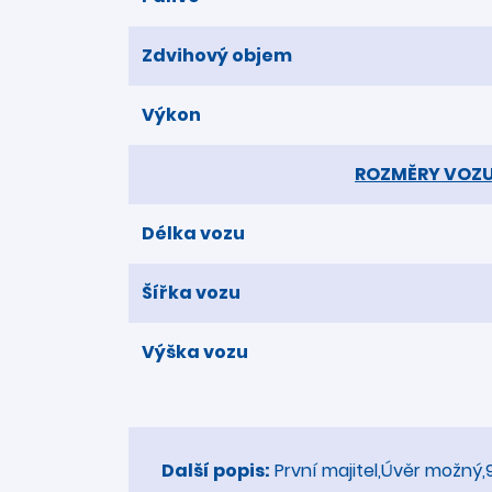
Zdvihový objem
Výkon
ROZMĚRY VOZ
Délka vozu
Šířka vozu
Výška vozu
Další popis:
První majitel,Úvěr možný,