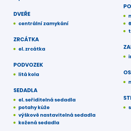
P
DVEŘE
centrální zamykání
ZRCÁTKA
ZA
el. zrcátka
PODVOZEK
OS
litá kola
SEDADLA
ST
el. seřiditelná sedadla
potahy kůže
výškově nastavitelná sedadla
kožená sedadla