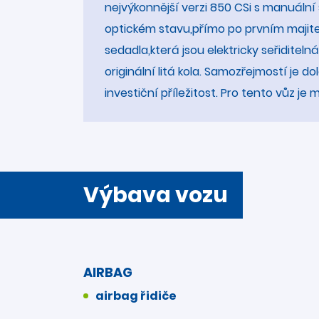
nejvýkonnější verzi 850 CSi s manuální
optickém stavu,přímo po prvním majitel
sedadla,která jsou elektricky seřidit
originální litá kola. Samozřejmostí je 
investiční příležitost. Pro tento vůz je
Výbava vozu
AIRBAG
airbag řidiče