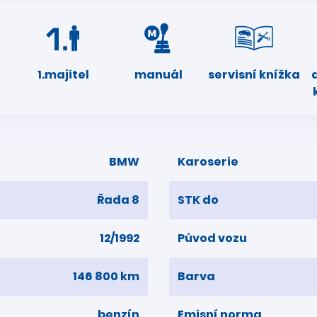
1.majitel
manuál
servisní knížka
BMW
Karoserie
Řada 8
STK do
12/1992
Původ vozu
146 800 km
Barva
benzín
Emisní norma