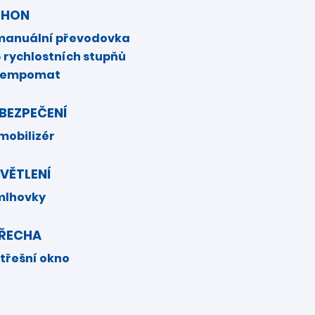
OHON
manuální převodovka
6 rychlostních stupňů
tempomat
BEZPEČENÍ
imobilizér
VĚTLENÍ
mlhovky
ŘECHA
střešní okno