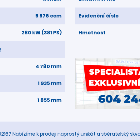
5 576 ccm
Evidenční číslo
280 kW (381 PS)
Hmotnost
U
4 780 mm
1 935 mm
1 855 mm
92167 Nabízíme k prodeji naprostý unikát a sběratelský sk