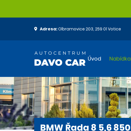
Adresa:
Olbramovice 203, 259 01 Votice
Úvod
Nabídka
BMW Řada 8 5,6 850 C