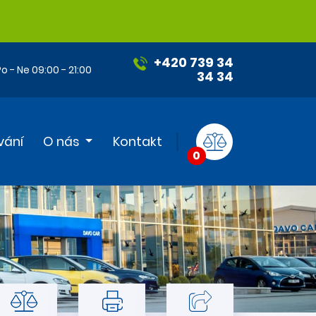
+420 739 34
o - Ne 09:00 - 21:00
34 34
vání
O nás
Kontakt
0