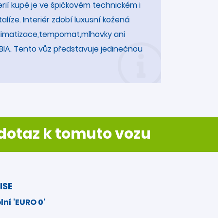
erií kupé je ve špičkovém technickém i
íze. Interiér zdobí luxusní kožená
klimatizace,tempomat,mlhovky ani
CEBIA. Tento vůz představuje jedinečnou
otaz k tomuto vozu
ISE
lní 'EURO 0'