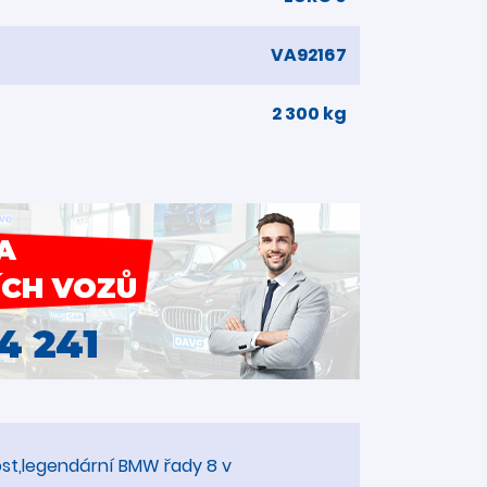
VA92167
2 300 kg
vost,legendární BMW řady 8 v