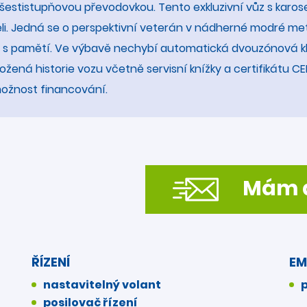
 šestistupňovou převodovkou. Tento exkluzivní vůz s karos
i. Jedná se o perspektivní veterán v nádherné modré metal
elná s pamětí. Ve výbavě nechybí automatická dvouzónová 
doložená historie vozu včetně servisní knížky a certifikátu 
 možnost financování.
Mám d
ŘÍZENÍ
EM
nastavitelný volant
p
posilovač řízení