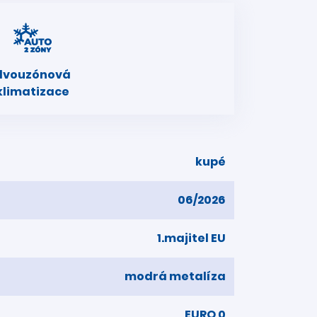
dvouzónová
klimatizace
kupé
06/2026
1.majitel EU
modrá metalíza
EURO 0