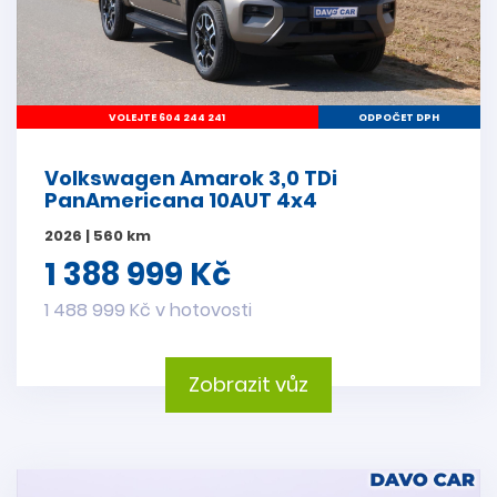
VOLEJTE 604 244 241
ODPOČET DPH
Volkswagen Amarok 3,0 TDi
PanAmericana 10AUT 4x4
2026 | 560 km
1 388 999 Kč
1 488 999 Kč v hotovosti
Zobrazit vůz