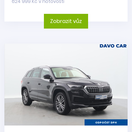
624 999 Kč v hotovosti
Zobrazit vůz
ODPOČET DPH