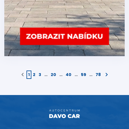
1
2
3
…
20
…
40
…
59
…
78