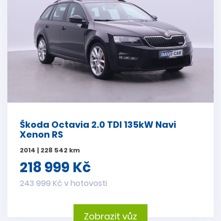
Škoda Octavia 2.0 TDI 135kW Navi
Xenon RS
2014 | 228 542 km
218 999 Kč
243 999 Kč v hotovosti
Zobrazit vůz