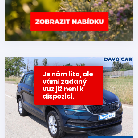
Je nám líto, ale
vámi zadaný
vůz již není k
dispozici.