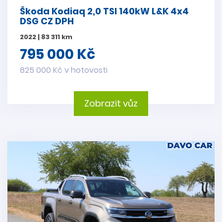
Škoda Kodiaq 2,0 TSI 140kW L&K 4x4
DSG CZ DPH
2022 | 83 311 km
795 000 Kč
825 000 Kč v hotovosti
Zobrazit vůz