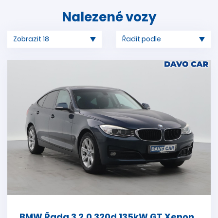
Nalezené vozy
BMW Řada 3 2.0 320d 135kW GT Xenon