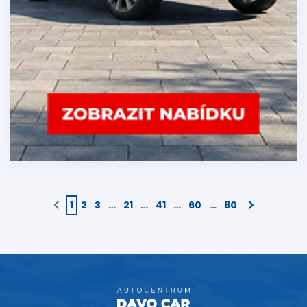
1
2
3
…
21
…
41
…
60
…
80