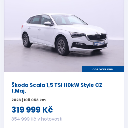
ODPOČET DPH
Škoda Scala 1,5 TSI 110kW Style CZ
1.Maj.
2023 | 108 053 km
319 999 Kč
354 999 Kč v hotovosti