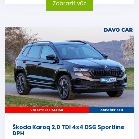
Zobrazit vůz
VOLEJTE 604 244 241
ODPOČET DPH
Škoda Karoq 2,0 TDI 4x4 DSG Sportline
DPH