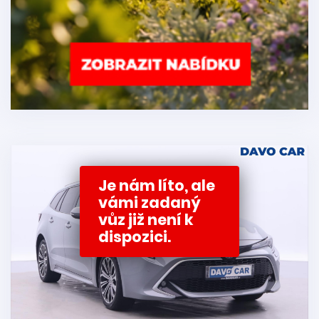
Je nám líto, ale
vámi zadaný
vůz již není k
dispozici.