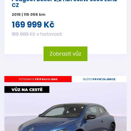
CZ
2015 | 115 055 km
169 999 Kč
189 999 Kč v hotovosti
Zobrazit vůz
FOTOGRAFIE
PŘIPRAVUJEME
BUĎTE
PRVNÍ ZÁJEMCE