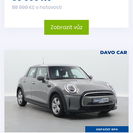
88 999 Kč v hotovosti
Zobrazit vůz
ODPOČET DPH