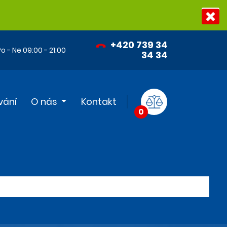
+420 739 34
o - Ne 09:00 - 21:00
34 34
vání
O nás
Kontakt
0