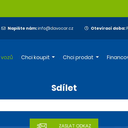
Napište nám:
info@davocar.cz
Otevírací doba:
P
 vozů
Chci koupit
Chci prodat
Financo
Sdílet