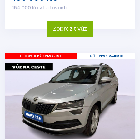
154 999 Kč v hotovosti
Zobrazit vůz
FOTOGRAFIE
PŘIPRAVUJEME
BUĎTE
PRVNÍ ZÁJEMCE