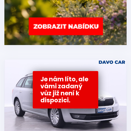
Je nám líto, ale
vámi zadaný
vůz již není k
dispozici.