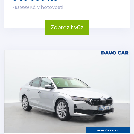
718 999 Kč v hotovosti
Zobrazit vůz
ODPOČET DPH