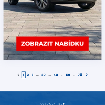
1
2
3
…
20
…
40
…
59
…
78