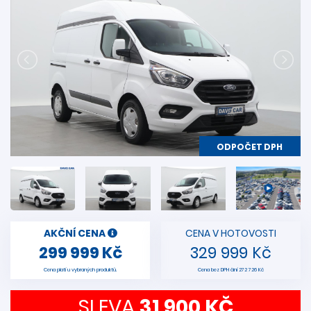
ODPOČET DPH
AKČNÍ CENA
CENA V HOTOVOSTI
299 999 Kč
329 999 Kč
Cena platí u vybraných produktů.
Cena bez DPH činí 272 726 Kč
SLEVA
31 900 KČ