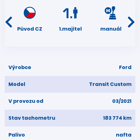
í
Původ CZ
1.majitel
manuál
ser
dní
Výrobce
Ford
Model
Transit Custom
V provozu od
03/2021
Stav tachometru
183 774 km
Palivo
nafta