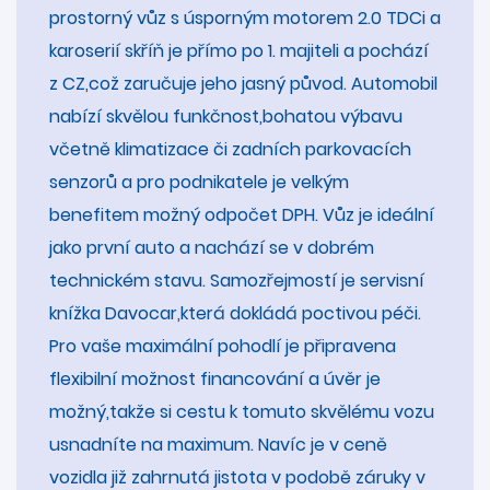
prostorný vůz s úsporným motorem 2.0 TDCi a
karoserií skříň je přímo po 1. majiteli a pochází
z CZ,což zaručuje jeho jasný původ. Automobil
nabízí skvělou funkčnost,bohatou výbavu
včetně klimatizace či zadních parkovacích
senzorů a pro podnikatele je velkým
benefitem možný odpočet DPH. Vůz je ideální
jako první auto a nachází se v dobrém
technickém stavu. Samozřejmostí je servisní
knížka Davocar,která dokládá poctivou péči.
Pro vaše maximální pohodlí je připravena
flexibilní možnost financování a úvěr je
možný,takže si cestu k tomuto skvělému vozu
usnadníte na maximum. Navíc je v ceně
vozidla již zahrnutá jistota v podobě záruky v