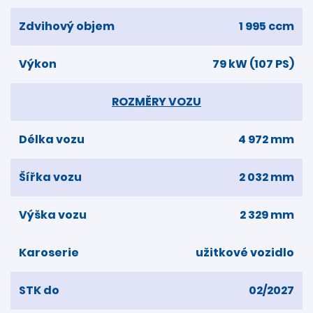
Zdvihový objem
1 995 ccm
Výkon
79 kW (107 PS)
ROZMĚRY VOZU
Délka vozu
4 972 mm
Šířka vozu
2 032 mm
Výška vozu
2 329 mm
Karoserie
užitkové vozidlo
STK do
02/2027