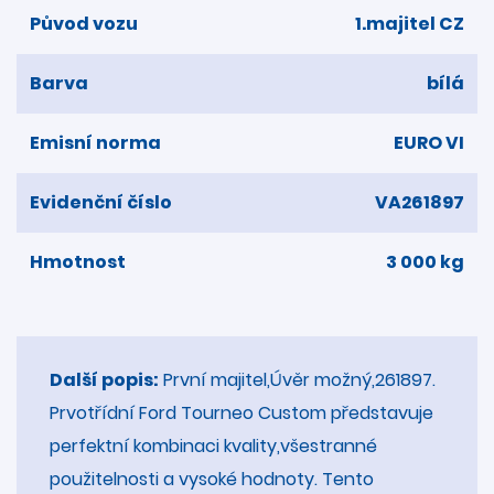
Původ vozu
1.majitel CZ
Barva
bílá
Emisní norma
EURO VI
Evidenční číslo
VA261897
Hmotnost
3 000 kg
Další popis:
První majitel,Úvěr možný,261897.
Prvotřídní Ford Tourneo Custom představuje
perfektní kombinaci kvality,všestranné
použitelnosti a vysoké hodnoty. Tento