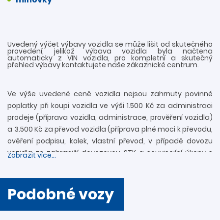
Uvedený výčet výbavy vozidla se může lišit od skutečného
provedení, jelikož výbava vozidla byla načtena
automaticky z VIN vozidla, pro kompletní a skutečný
přehled výbavy kontaktujete naše zákaznické centrum.
Ve výše uvedené ceně vozidla nejsou zahrnuty povinné
poplatky při koupi vozidla ve výši 1.500 Kč za administraci
prodeje (příprava vozidla, administrace, prověření vozidla)
a 3.500 Kč za převod vozidla (příprava plné moci k převodu,
ověření podpisu, kolek, vlastní převod, v případě dovozu
vozidla ze zahraničí dovozovou STK a související úkony s
Zobrazit více...
registrací). Další informace rádi zodpovíme
prostřednictvím zákaznické linky 739 34 34 34 či přímo v
provozovně. Nejedná se o návrh na uzavření smlouvy
Podobné vozy
(nabídky) ve smyslu § 1731 a § 1732 zákona č. 89/2012 Sb.,
Občanského zákoníku. Společnost DAVO CAR s.r.o. si