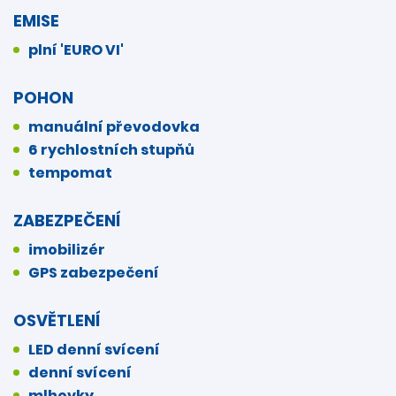
EMISE
plní 'EURO VI'
POHON
manuální převodovka
6 rychlostních stupňů
tempomat
ZABEZPEČENÍ
imobilizér
GPS zabezpečení
OSVĚTLENÍ
LED denní svícení
denní svícení
mlhovky