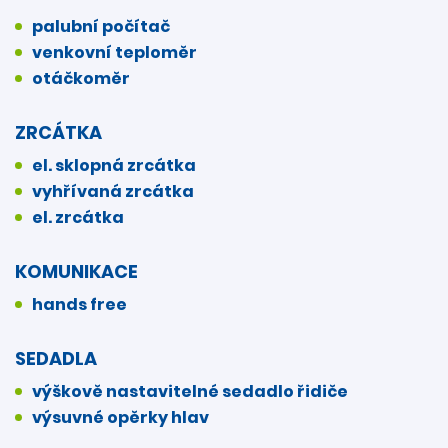
palubní počítač
venkovní teploměr
otáčkoměr
ZRCÁTKA
el. sklopná zrcátka
vyhřívaná zrcátka
el. zrcátka
KOMUNIKACE
hands free
SEDADLA
výškově nastavitelné sedadlo řidiče
výsuvné opěrky hlav