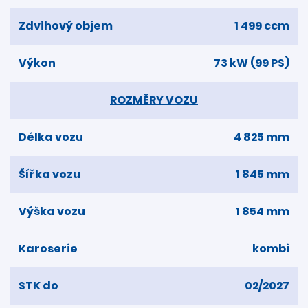
Zdvihový objem
1 499 ccm
Výkon
73 kW (99 PS)
ROZMĚRY VOZU
Délka vozu
4 825 mm
Šířka vozu
1 845 mm
Výška vozu
1 854 mm
Karoserie
kombi
STK do
02/2027