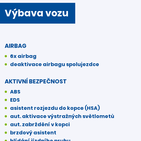
Výbava vozu
AIRBAG
6x airbag
deaktivace airbagu spolujezdce
AKTIVNÍ BEZPEČNOST
ABS
EDS
asistent rozjezdu do kopce (HSA)
aut. aktivace výstražných světlometů
aut. zabrždění v kopci
brzdový asistent
hlídání jízdního pruhu