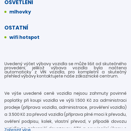
OSVĚTLENÍ
mlhovky
OSTATNÍ
wifi hotspot
Uvedený výčet výbavy vozidla se může lišit od skutečného
provedení, jelikož výbava vozidla byla načtena
automaticky z VIN vozidla, pro kompletní a skutečný
přehled výbavy kontaktujete naše zákaznické centrum.
Ve výše uvedené ceně vozidla nejsou zahrnuty povinné
poplatky při koupi vozidla ve výši 1.500 Kč za administraci
prodeje (příprava vozidla, administrace, prověření vozidla)
a 3.500 Kč za převod vozidla (příprava plné moci k převodu,
ověření podpisu, kolek, vlastní převod, v případě dovozu
vozidla ze zahraničí dovozovou STK a související úkony s
Zobrazit více...