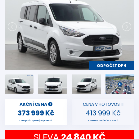
ODPOČET DPH
AKČNÍ CENA
CENA V HOTOVOSTI
373 999 Kč
413 999 Kč
Cena platí u vybraných produktů.
Cena bez DPH činí 342 148 Kč
SLEVA
24 840 KČ