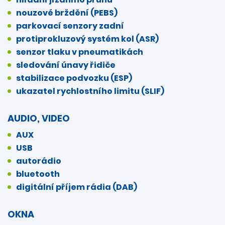
nouzové brždění (PEBS)
parkovací senzory zadní
protiprokluzový systém kol (ASR)
senzor tlaku v pneumatikách
sledování únavy řidiče
stabilizace podvozku (ESP)
ukazatel rychlostního limitu (SLIF)
AUDIO, VIDEO
AUX
USB
autorádio
bluetooth
digitální příjem rádia (DAB)
OKNA