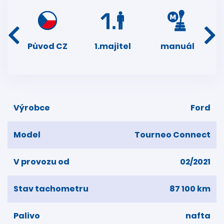
í
Původ CZ
1.majitel
manuál
ser
dní
Výrobce
Ford
Model
Tourneo Connect
V provozu od
02/2021
Stav tachometru
87 100 km
Palivo
nafta