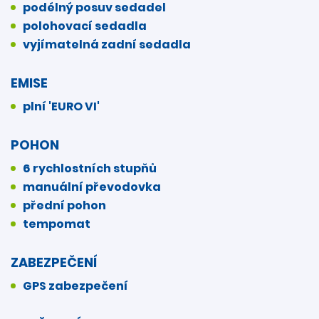
podélný posuv sedadel
polohovací sedadla
vyjímatelná zadní sedadla
EMISE
plní 'EURO VI'
POHON
6 rychlostních stupňů
manuální převodovka
přední pohon
tempomat
ZABEZPEČENÍ
GPS zabezpečení