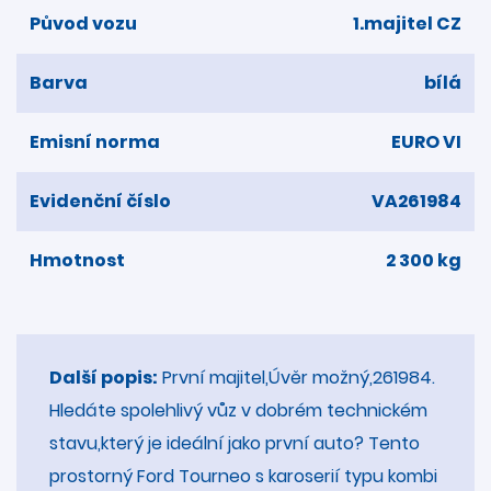
Původ vozu
1.majitel CZ
Barva
bílá
Emisní norma
EURO VI
Evidenční číslo
VA261984
Hmotnost
2 300 kg
Další popis:
První majitel,Úvěr možný,261984.
Hledáte spolehlivý vůz v dobrém technickém
stavu,který je ideální jako první auto? Tento
prostorný Ford Tourneo s karoserií typu kombi