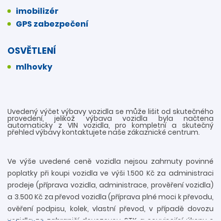
imobilizér
GPS zabezpečení
OSVĚTLENÍ
mlhovky
Uvedený výčet výbavy vozidla se může lišit od skutečného
provedení, jelikož výbava vozidla byla načtena
automaticky z VIN vozidla, pro kompletní a skutečný
přehled výbavy kontaktujete naše zákaznické centrum.
Ve výše uvedené ceně vozidla nejsou zahrnuty povinné
poplatky při koupi vozidla ve výši 1.500 Kč za administraci
prodeje (příprava vozidla, administrace, prověření vozidla)
a 3.500 Kč za převod vozidla (příprava plné moci k převodu,
ověření podpisu, kolek, vlastní převod, v případě dovozu
vozidla ze zahraničí dovozovou STK a související úkony s