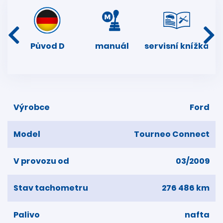
í
Původ D
manuál
servisní knížka
k
dní
Výrobce
Ford
Model
Tourneo Connect
V provozu od
03/2009
Stav tachometru
276 486 km
Palivo
nafta