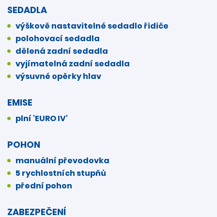
SEDADLA
výškově nastavitelné sedadlo řidiče
polohovací sedadla
dělená zadní sedadla
vyjímatelná zadní sedadla
výsuvné opěrky hlav
EMISE
plní 'EURO IV'
POHON
manuální převodovka
5 rychlostních stupňů
přední pohon
ZABEZPEČENÍ