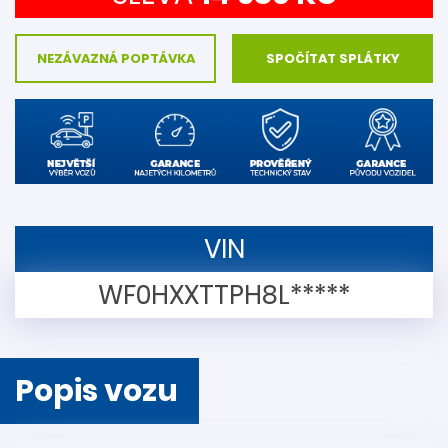
NEZÁVAZNÁ POPTÁVKA
SPOČÍTAT SPLÁTKY
VIN
WF0HXXTTPH8L*****
Popis vozu