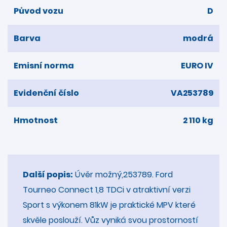
Původ vozu
D
Barva
modrá
Emisní norma
EURO IV
Evidenční číslo
VA253789
Hmotnost
2 110 kg
Další popis:
Úvěr možný,253789. Ford
Tourneo Connect 1,8 TDCi v atraktivní verzi
Sport s výkonem 81kW je praktické MPV které
skvěle poslouží. Vůz vyniká svou prostorností