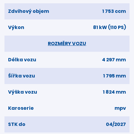
Zdvihový objem
1 753 ccm
Výkon
81 kW (110 PS)
ROZMĚRY VOZU
Délka vozu
4 297 mm
Šířka vozu
1 795 mm
Výška vozu
1 824 mm
Karoserie
mpv
STK do
04/2027