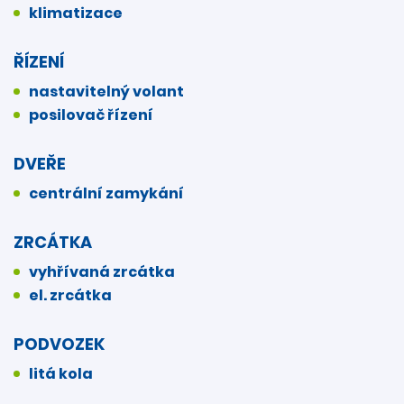
klimatizace
ŘÍZENÍ
nastavitelný volant
posilovač řízení
DVEŘE
centrální zamykání
ZRCÁTKA
vyhřívaná zrcátka
el. zrcátka
PODVOZEK
litá kola