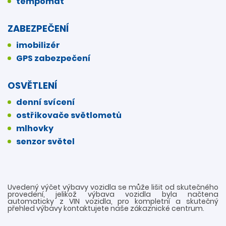
tempomat
ZABEZPEČENÍ
imobilizér
GPS zabezpečení
OSVĚTLENÍ
denní svícení
ostřikovače světlometů
mlhovky
senzor světel
Uvedený výčet výbavy vozidla se může lišit od skutečného
provedení, jelikož výbava vozidla byla načtena
automaticky z VIN vozidla, pro kompletní a skutečný
přehled výbavy kontaktujete naše zákaznické centrum.