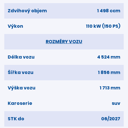
Zdvihový objem
1 498 ccm
Výkon
110 kW (150 PS)
ROZMĚRY VOZU
Délka vozu
4 524 mm
Šířka vozu
1 856 mm
Výška vozu
1 713 mm
Karoserie
suv
STK do
06/2027