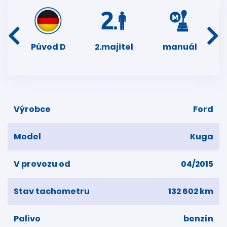
í
Původ D
2.majitel
manuál
ser
dní
Výrobce
Ford
Model
Kuga
V provozu od
04/2015
Stav tachometru
132 602 km
Palivo
benzín