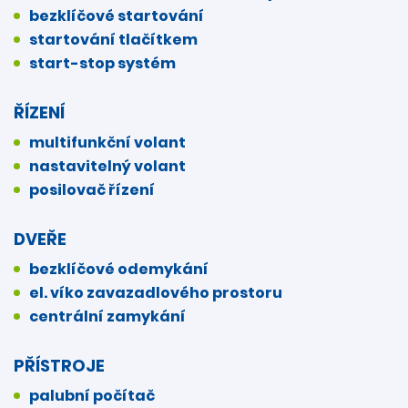
bezklíčové startování
startování tlačítkem
start-stop systém
ŘÍZENÍ
multifunkční volant
nastavitelný volant
posilovač řízení
DVEŘE
bezklíčové odemykání
el. víko zavazadlového prostoru
centrální zamykání
PŘÍSTROJE
palubní počítač