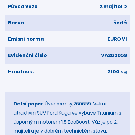
Původ vozu
2.majitel D
Barva
šedá
Emisní norma
EURO VI
Evidenční číslo
VA260659
Hmotnost
2 100 kg
Další popis:
Úvěr možný,260659. Velmi
atraktivní SUV Ford Kuga ve výbavě Titanium s
úsporným motorem 1.5 EcoBoost. Vůz je po 2.
majiteli a je v dobrém technickém stavu.