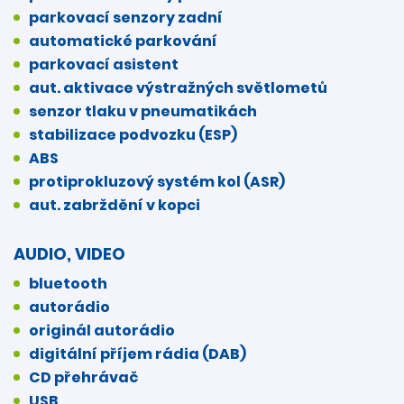
parkovací senzory zadní
automatické parkování
parkovací asistent
aut. aktivace výstražných světlometů
senzor tlaku v pneumatikách
stabilizace podvozku (ESP)
ABS
protiprokluzový systém kol (ASR)
aut. zabrždění v kopci
AUDIO, VIDEO
bluetooth
autorádio
originál autorádio
digitální příjem rádia (DAB)
CD přehrávač
USB