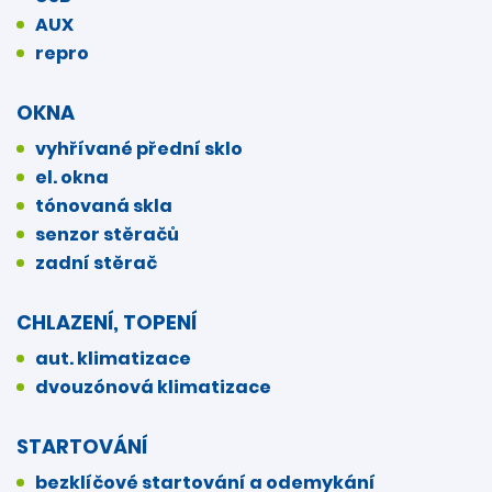
AUX
repro
OKNA
vyhřívané přední sklo
el. okna
tónovaná skla
senzor stěračů
zadní stěrač
CHLAZENÍ, TOPENÍ
aut. klimatizace
dvouzónová klimatizace
STARTOVÁNÍ
bezklíčové startování a odemykání