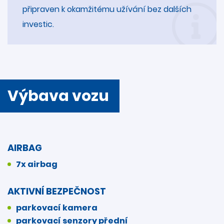
připraven k okamžitému užívání bez dalších
investic.
Výbava vozu
AIRBAG
7x airbag
AKTIVNÍ BEZPEČNOST
parkovací kamera
parkovací senzory přední