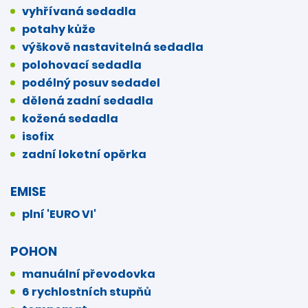
vyhřívaná sedadla
potahy kůže
výškově nastavitelná sedadla
polohovací sedadla
podélný posuv sedadel
dělená zadní sedadla
kožená sedadla
isofix
zadní loketní opěrka
EMISE
plní 'EURO VI'
POHON
manuální převodovka
6 rychlostních stupňů