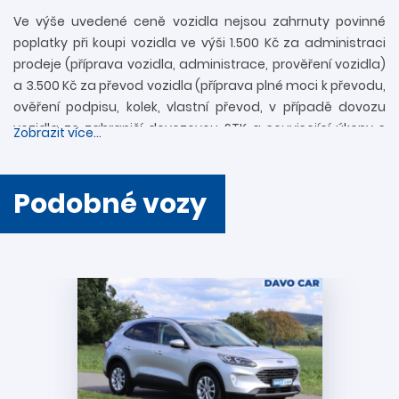
Ve výše uvedené ceně vozidla nejsou zahrnuty povinné
poplatky při koupi vozidla ve výši 1.500 Kč za administraci
prodeje (příprava vozidla, administrace, prověření vozidla)
a 3.500 Kč za převod vozidla (příprava plné moci k převodu,
ověření podpisu, kolek, vlastní převod, v případě dovozu
vozidla ze zahraničí dovozovou STK a související úkony s
Zobrazit více...
registrací). Další informace rádi zodpovíme
prostřednictvím zákaznické linky 739 34 34 34 či přímo v
provozovně. Nejedná se o návrh na uzavření smlouvy
Podobné vozy
(nabídky) ve smyslu § 1731 a § 1732 zákona č. 89/2012 Sb.,
Občanského zákoníku. Společnost DAVO CAR s.r.o. si
vyhrazuje právo uzavření všech smluvních vztahů
písemně.
Podmínky akcí a vysvětlení pojmů:
Akce „
VÝHODNÉ FINANCOVÁNÍ + 2 ROKY ZÁRUKY
“ se
vztahuje na všechny vozy s cenou 150 000 Kč a vyšší.