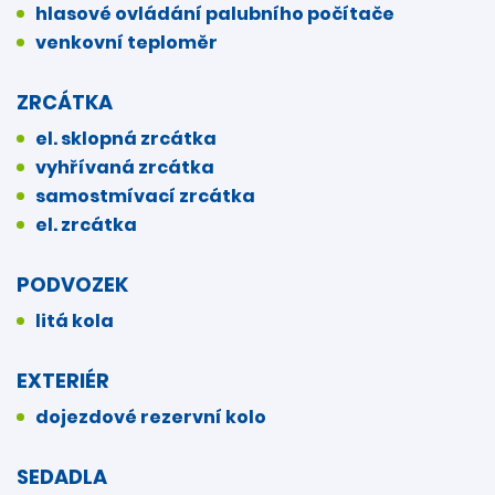
hlasové ovládání palubního počítače
venkovní teploměr
ZRCÁTKA
el. sklopná zrcátka
vyhřívaná zrcátka
samostmívací zrcátka
el. zrcátka
PODVOZEK
litá kola
EXTERIÉR
dojezdové rezervní kolo
SEDADLA