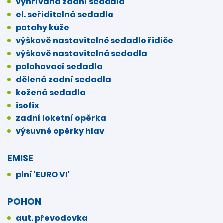
vyhřívaná zadní sedadla
el. seřiditelná sedadla
potahy kůže
výškově nastavitelné sedadlo řidiče
výškově nastavitelná sedadla
polohovací sedadla
dělená zadní sedadla
kožená sedadla
isofix
zadní loketní opěrka
výsuvné opěrky hlav
EMISE
plní 'EURO VI'
POHON
aut. převodovka