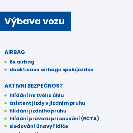
Výbava vozu
AIRBAG
6x airbag
deaktivace airbagu spolujezdce
AKTIVNÍ BEZPEČNOST
hlídání mrtvého úhlu
asistent jízdy v jízdním pruhu
hlídání jízdního pruhu
hlídání provozu při couvání (RCTA)
sledování únavy řidiče