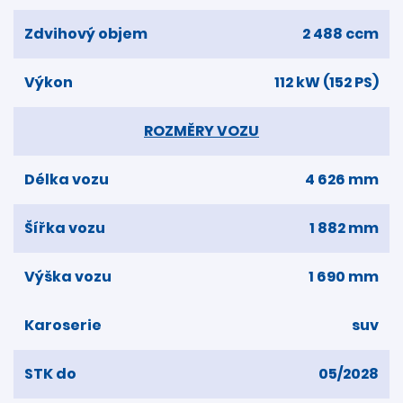
Zdvihový objem
2 488 ccm
Výkon
112 kW (152 PS)
ROZMĚRY VOZU
Délka vozu
4 626 mm
Šířka vozu
1 882 mm
Výška vozu
1 690 mm
Karoserie
suv
STK do
05/2028