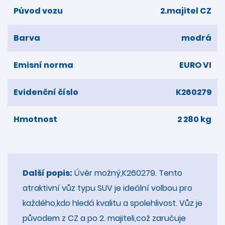
Původ vozu
2.majitel CZ
Barva
modrá
Emisní norma
EURO VI
Evidenční číslo
K260279
Hmotnost
2 280 kg
Další popis:
Úvěr možný,K260279. Tento
atraktivní vůz typu SUV je ideální volbou pro
každého,kdo hledá kvalitu a spolehlivost. Vůz je
původem z CZ a po 2. majiteli,což zaručuje