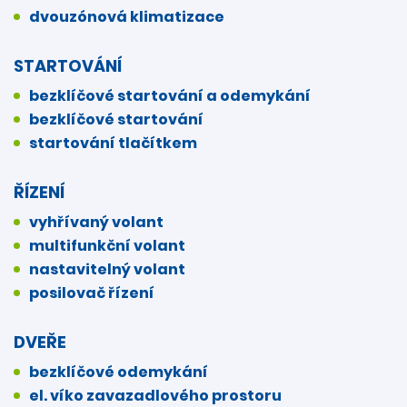
dvouzónová klimatizace
STARTOVÁNÍ
bezklíčové startování a odemykání
bezklíčové startování
startování tlačítkem
ŘÍZENÍ
vyhřívaný volant
multifunkční volant
nastavitelný volant
posilovač řízení
DVEŘE
bezklíčové odemykání
el. víko zavazadlového prostoru