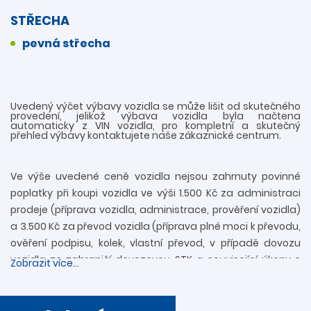
STŘECHA
pevná střecha
Uvedený výčet výbavy vozidla se může lišit od skutečného
provedení, jelikož výbava vozidla byla načtena
automaticky z VIN vozidla, pro kompletní a skutečný
přehled výbavy kontaktujete naše zákaznické centrum.
Ve výše uvedené ceně vozidla nejsou zahrnuty povinné
poplatky při koupi vozidla ve výši 1.500 Kč za administraci
prodeje (příprava vozidla, administrace, prověření vozidla)
a 3.500 Kč za převod vozidla (příprava plné moci k převodu,
ověření podpisu, kolek, vlastní převod, v případě dovozu
vozidla ze zahraničí dovozovou STK a související úkony s
Zobrazit více...
registrací). Další informace rádi zodpovíme
prostřednictvím zákaznické linky 739 34 34 34 či přímo v
provozovně. Nejedná se o návrh na uzavření smlouvy