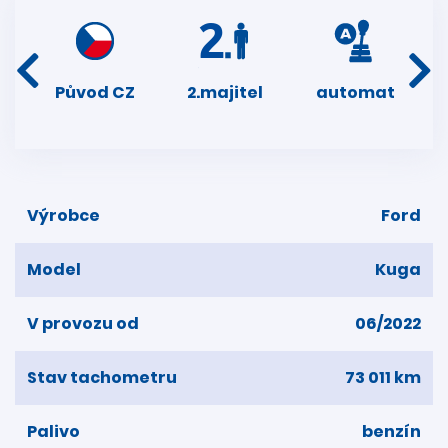
í
Původ CZ
2.majitel
automat
ser
dní
Výrobce
Ford
Model
Kuga
V provozu od
06/2022
Stav tachometru
73 011 km
Palivo
benzín