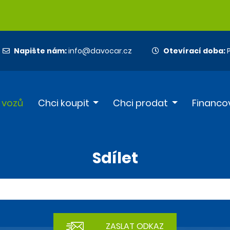
Napište nám:
info@davocar.cz
Otevírací doba:
P
 vozů
Chci koupit
Chci prodat
Financo
Sdílet