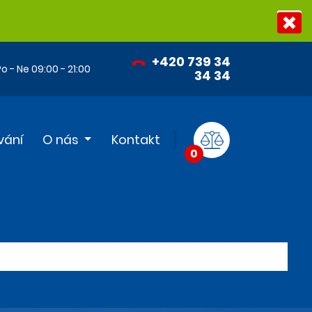
+420 739 34
o - Ne 09:00 - 21:00
34 34
vání
O nás
Kontakt
0