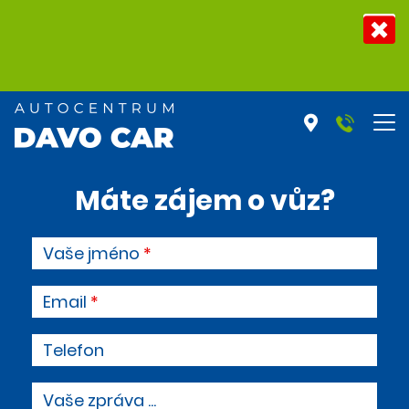
Máte zájem o vůz?
Vaše jméno
Email
Telefon
Vaše zpráva ...