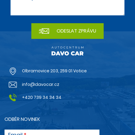
Olbramovice 203, 259 01 Votice
info@davocar.cz
+420 739 34 34 34
ODBĚR NOVINEK
Email