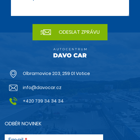
Olbramovice 203, 259 01 Votice
info@davocar.cz
+420 739 34 34 34
ODBĚR NOVINEK
Email