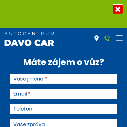
Máte zájem o vůz?
Vaše jméno
Email
Telefon
Vaše zpráva ...