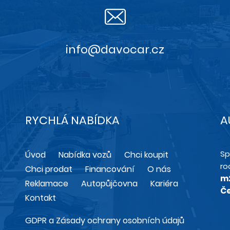
info@davocar.cz
RYCHLÁ NABÍDKA
A
Sp
Úvod
Nabídka vozů
Chci koupit
ro
Chci prodat
Financování
O nás
m
Reklamace
Autopůjčovna
Kariéra
Če
Kontakt
GDPR a Zásady ochrany osobních údajů