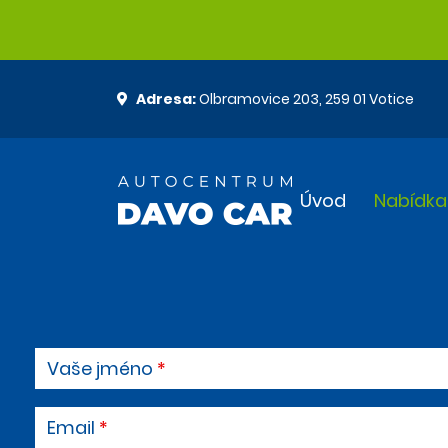
Adresa:
Olbramovice 203, 259 01 Votice
Úvod
Nabídka
Vaše jméno
Email