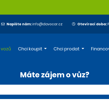
Napište nám:
info@davocar.cz
Otevírací doba:
P
 vozů
Chci koupit
Chci prodat
Financo
Máte zájem o vůz?