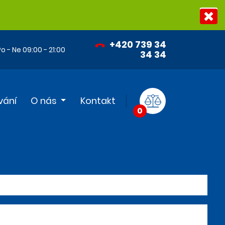
+420 739 34
o - Ne 09:00 - 21:00
34 34
vání
O nás
Kontakt
0