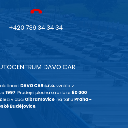
+420 739 34 34 34
UTOCENTRUM DAVO CAR
olečnost
DAVO CAR s.r.o.
vznikla v
ce
1997
. Prodejní plocha o rozloze
80 000
2
leží v obci
Olbramovice
, na tahu
Praha -
ské Budějovice
.