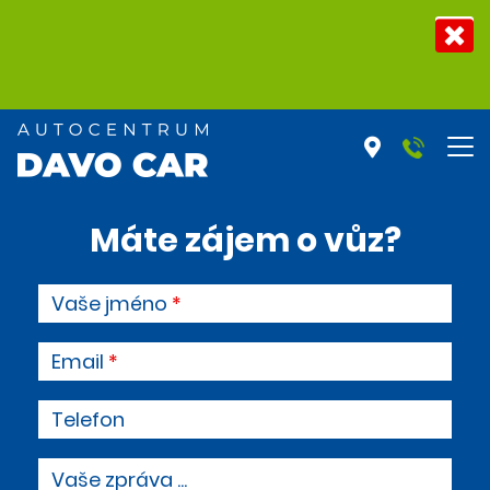
Máte zájem o vůz?
Vaše jméno
Email
Telefon
Vaše zpráva ...