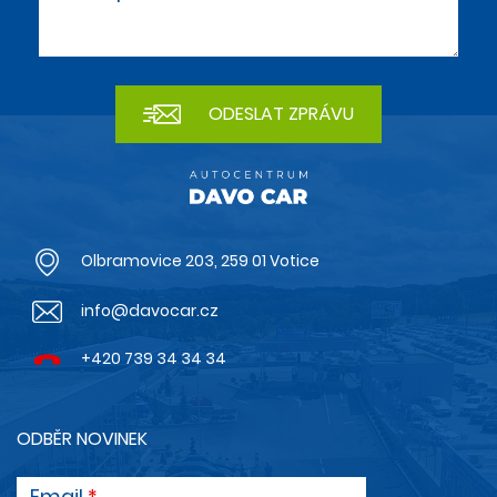
Olbramovice 203, 259 01 Votice
info@davocar.cz
+420 739 34 34 34
ODBĚR NOVINEK
Email