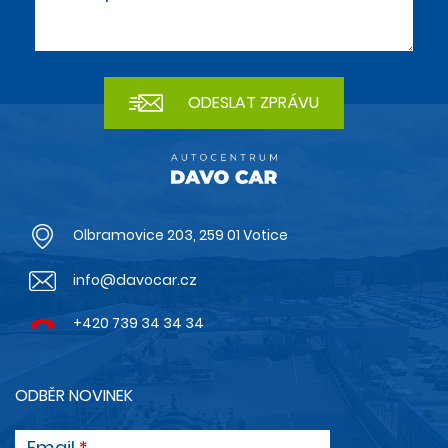
Olbramovice 203, 259 01 Votice
info@davocar.cz
+420 739 34 34 34
ODBĚR NOVINEK
Email