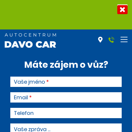
Máte zájem o vůz?
Vaše jméno
Email
Telefon
Vaše zpráva ...