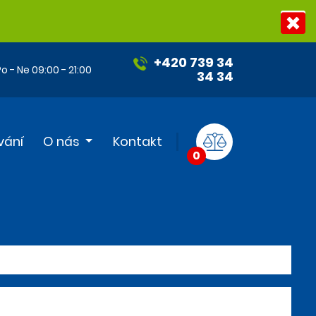
+420 739 34
o - Ne 09:00 - 21:00
34 34
vání
O nás
Kontakt
0