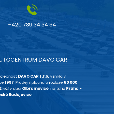
+420 739 34 34 34
UTOCENTRUM DAVO CAR
olečnost
DAVO CAR s.r.o.
vznikla v
ce
1997
. Prodejní plocha o rozloze
80 000
2
leží v obci
Olbramovice
, na tahu
Praha -
ské Budějovice
.