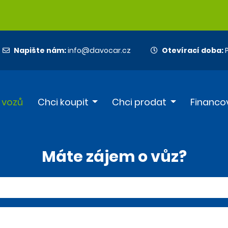
Napište nám:
info@davocar.cz
Otevírací doba:
P
 vozů
Chci koupit
Chci prodat
Financo
Máte zájem o vůz?