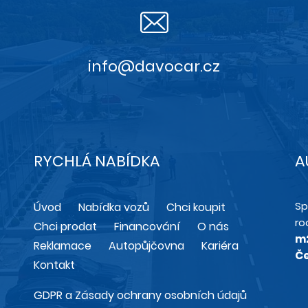
info@davocar.cz
RYCHLÁ NABÍDKA
A
Sp
Úvod
Nabídka vozů
Chci koupit
ro
Chci prodat
Financování
O nás
m
Reklamace
Autopůjčovna
Kariéra
Če
Kontakt
GDPR a Zásady ochrany osobních údajů