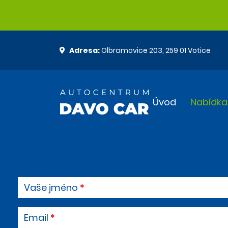
Adresa:
Olbramovice 203, 259 01 Votice
Úvod
Nabídka
Vaše jméno
Email