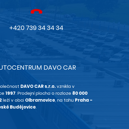
+420 739 34 34 34
UTOCENTRUM DAVO CAR
olečnost
DAVO CAR s.r.o.
vznikla v
ce
1997
. Prodejní plocha o rozloze
80 000
2
leží v obci
Olbramovice
, na tahu
Praha -
ské Budějovice
.