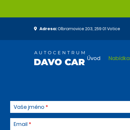
Adresa:
Olbramovice 203, 259 01 Votice
Úvod
Nabídka
Vaše jméno
Email