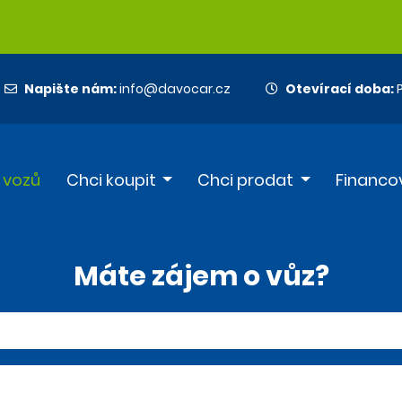
Napište nám:
info@davocar.cz
Otevírací doba:
P
 vozů
Chci koupit
Chci prodat
Financo
Máte zájem o vůz?