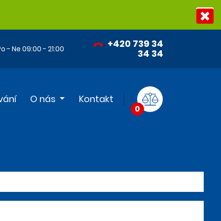
+420 739 34
o - Ne 09:00 - 21:00
34 34
vání
O nás
Kontakt
0