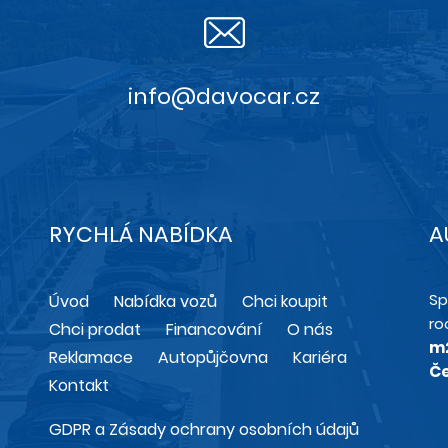
info@davocar.cz
RYCHLÁ NABÍDKA
A
Sp
Úvod
Nabídka vozů
Chci koupit
ro
Chci prodat
Financování
O nás
m
Reklamace
Autopůjčovna
Kariéra
Če
Kontakt
GDPR a Zásady ochrany osobních údajů