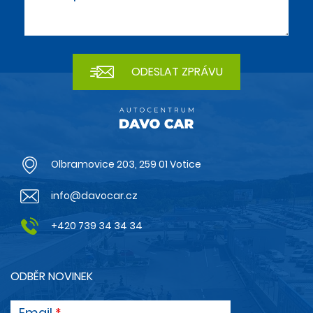
Olbramovice 203, 259 01 Votice
info@davocar.cz
+420 739 34 34 34
ODBĚR NOVINEK
Email