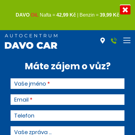
Máte zájem o vůz?
Vaše jméno
Email
Telefon
Vaše zpráva ...