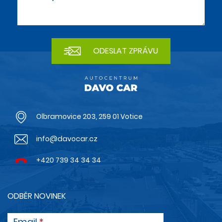
Olbramovice 203, 259 01 Votice
info@davocar.cz
+420 739 34 34 34
ODBĚR NOVINEK
Email