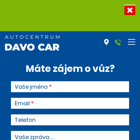
Máte zájem o vůz?
Vaše jméno
Email
Telefon
Vaše zpráva ...