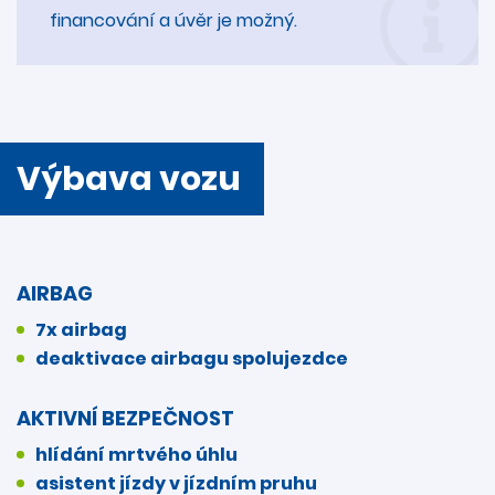
financování a úvěr je možný.
Výbava vozu
AIRBAG
7x airbag
deaktivace airbagu spolujezdce
AKTIVNÍ BEZPEČNOST
hlídání mrtvého úhlu
asistent jízdy v jízdním pruhu