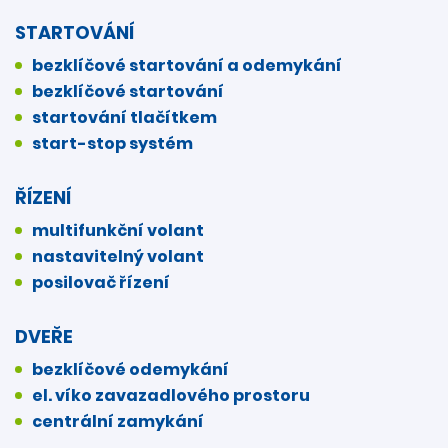
STARTOVÁNÍ
bezklíčové startování a odemykání
bezklíčové startování
startování tlačítkem
start-stop systém
ŘÍZENÍ
multifunkční volant
nastavitelný volant
posilovač řízení
DVEŘE
bezklíčové odemykání
el. víko zavazadlového prostoru
centrální zamykání