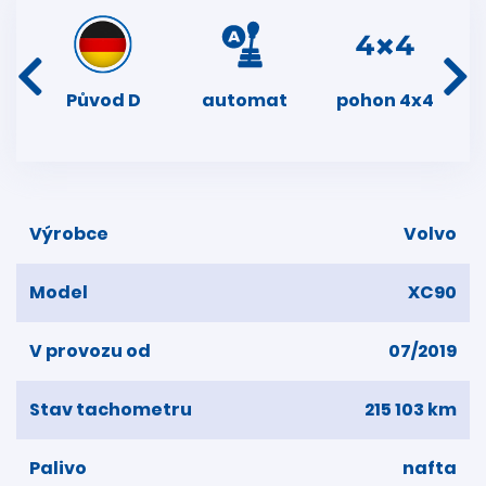
í
Původ D
automat
pohon 4x4
d
dní
k
Výrobce
Volvo
Model
XC90
V provozu od
07/2019
Stav tachometru
215 103 km
Palivo
nafta