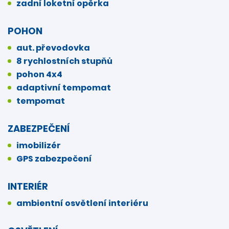
zadní loketní opěrka
POHON
aut. převodovka
8 rychlostních stupňů
pohon 4x4
adaptivní tempomat
tempomat
ZABEZPEČENÍ
imobilizér
GPS zabezpečení
INTERIÉR
ambientní osvětlení interiéru