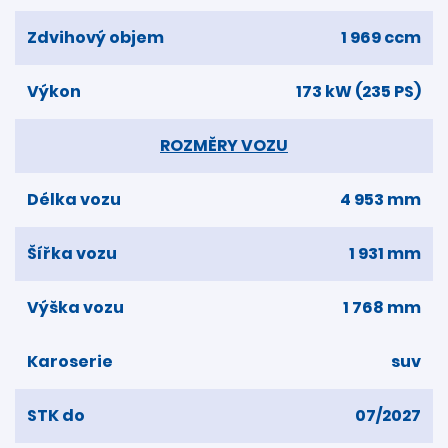
Zdvihový objem
1 969 ccm
Výkon
173 kW (235 PS)
ROZMĚRY VOZU
Délka vozu
4 953 mm
Šířka vozu
1 931 mm
Výška vozu
1 768 mm
Karoserie
suv
STK do
07/2027