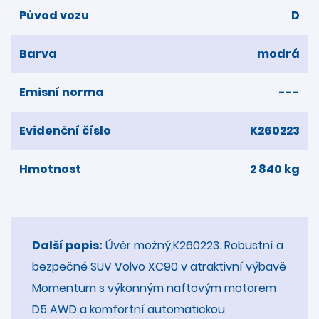
Původ vozu
D
Barva
modrá
Emisní norma
---
Evidenční číslo
K260223
Hmotnost
2 840 kg
Další popis:
Úvěr možný,K260223. Robustní a
bezpečné SUV Volvo XC90 v atraktivní výbavě
Momentum s výkonným naftovým motorem
D5 AWD a komfortní automatickou