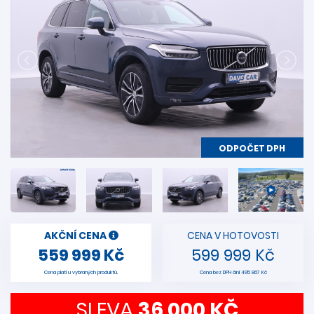
ODPOČET DPH
AKČNÍ CENA
CENA V HOTOVOSTI
559 999 Kč
599 999 Kč
Cena platí u vybraných produktů.
Cena bez DPH činí 495 867 Kč
SLEVA
36 000 KČ