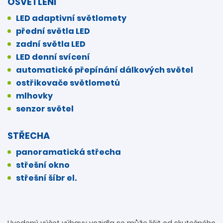
OSVĚTLENÍ
LED adaptivní světlomety
přední světla LED
zadní světla LED
LED denní svícení
automatické přepínání dálkových světel
ostřikovače světlometů
mlhovky
senzor světel
STŘECHA
panoramatická střecha
střešní okno
střešní šíbr el.
Uvedený výčet výbavy vozidla se může lišit od skutečného