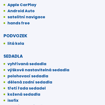
Apple CarPlay
Android Auto
satelitní navigace
hands free
PODVOZEK
litá kola
SEDADLA
vyhřívaná sedadla
výškově nastavitelná sedadla
polohovací sedadla
dělená zadní sedadla
třetí řada sedadel
kožená sedadla
isofix