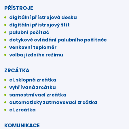
PŘÍSTROJE
digitální přístrojová deska
digitální přístrojový štít
palubní počítač
dotykové ovládání palubního počítače
venkovní teploměr
volba jízdního režimu
ZRCÁTKA
el. sklopná zrcátka
vyhřívaná zrcátka
samostmívací zrcátka
automaticky zatmavovací zrcátka
el. zrcátka
KOMUNIKACE