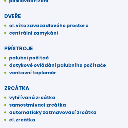
posilovač řízení
DVEŘE
el. víko zavazadlového prostoru
centrální zamykání
PŘÍSTROJE
palubní počítač
dotykové ovládání palubního počítače
venkovní teploměr
ZRCÁTKA
vyhřívaná zrcátka
samostmívací zrcátka
automaticky zatmavovací zrcátka
el. zrcátka