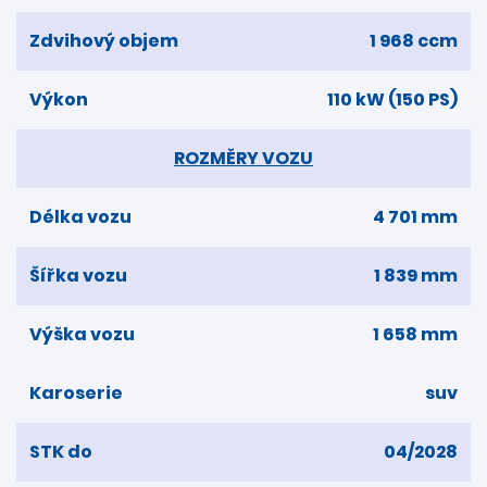
Zdvihový objem
1 968 ccm
Výkon
110 kW (150 PS)
ROZMĚRY VOZU
Délka vozu
4 701 mm
Šířka vozu
1 839 mm
Výška vozu
1 658 mm
Karoserie
suv
STK do
04/2028