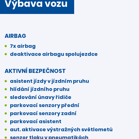
Výbava vozu
AIRBAG
7x airbag
deaktivace airbagu spolujezdce
AKTIVNÍ BEZPEČNOST
asistent jízdy v jízdním pruhu
hlídání jízdního pruhu
sledování únavy řidiče
parkovací senzory přední
parkovací senzory zadní
parkovací asistent
aut. aktivace výstražných světlometů
senzor tlaku v pneumatikách