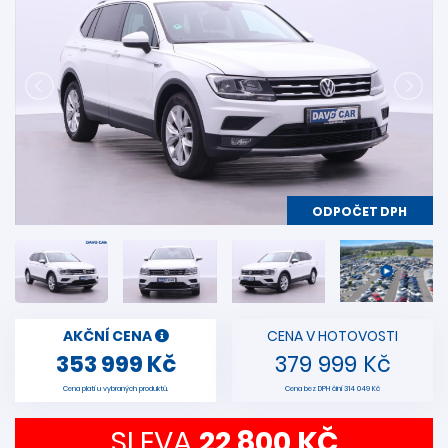
ODPOČET DPH
AKČNÍ CENA
CENA V HOTOVOSTI
353 999 Kč
379 999 Kč
Cena platí u vybraných produktů.
Cena bez DPH činí 314 049 Kč
SLEVA
22 800 KČ