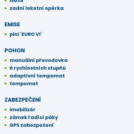
isofix
zadní loketní opěrka
EMISE
plní 'EURO VI'
POHON
manuální převodovka
6 rychlostních stupňů
adaptivní tempomat
tempomat
ZABEZPEČENÍ
imobilizér
zámek řadící páky
GPS zabezpečení