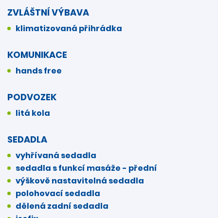
ZVLÁŠTNÍ VÝBAVA
klimatizovaná přihrádka
KOMUNIKACE
hands free
PODVOZEK
litá kola
SEDADLA
vyhřívaná sedadla
sedadla s funkcí masáže - přední
výškově nastavitelná sedadla
polohovací sedadla
dělená zadní sedadla