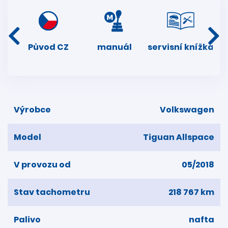
í
Původ CZ
manuál
servisní knížka
dní
k
Výrobce
Volkswagen
Model
Tiguan Allspace
V provozu od
05/2018
Stav tachometru
218 767 km
Palivo
nafta