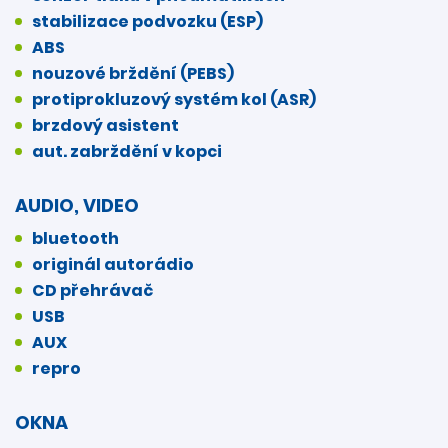
stabilizace podvozku (ESP)
ABS
nouzové brždění (PEBS)
protiprokluzový systém kol (ASR)
brzdový asistent
aut. zabrždění v kopci
AUDIO, VIDEO
bluetooth
originál autorádio
CD přehrávač
USB
AUX
repro
OKNA