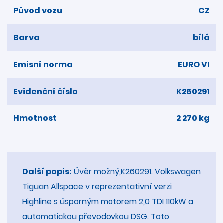
Původ vozu
CZ
Barva
bílá
Emisní norma
EURO VI
Evidenční číslo
K260291
Hmotnost
2 270 kg
Další popis:
Úvěr možný,K260291. Volkswagen
Tiguan Allspace v reprezentativní verzi
Highline s úsporným motorem 2,0 TDI 110kW a
automatickou převodovkou DSG. Toto