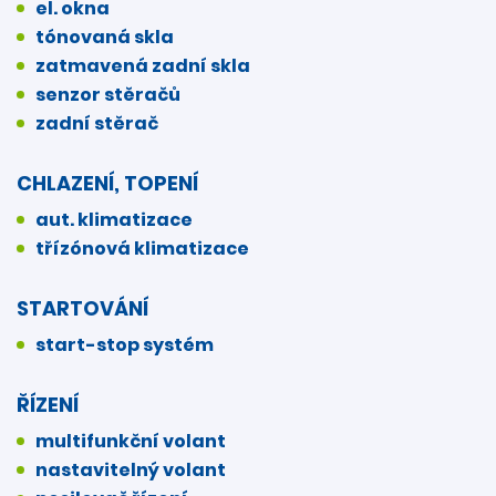
el. okna
tónovaná skla
zatmavená zadní skla
senzor stěračů
zadní stěrač
CHLAZENÍ, TOPENÍ
aut. klimatizace
třízónová klimatizace
STARTOVÁNÍ
start-stop systém
ŘÍZENÍ
multifunkční volant
nastavitelný volant