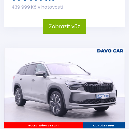
439 999 Kč v hotovosti
Zobrazit vůz
VOLEJTE 604 244 241
ODPOČET DPH