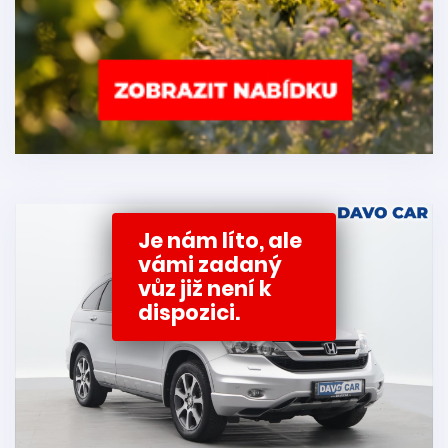
Je nám líto, ale
vámi zadaný
vůz již není k
dispozici.