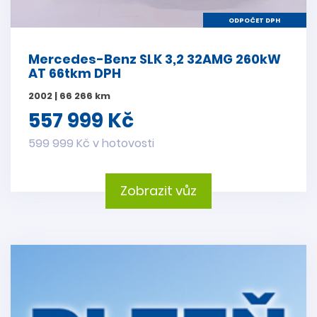
ODPOČET DPH
Mercedes-Benz SLK 3,2 32AMG 260kW
AT 66tkm DPH
2002 | 66 266 km
557 999 Kč
599 999 Kč v hotovosti
Zobrazit vůz