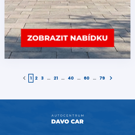
1
2
3
…
21
…
40
…
60
…
79