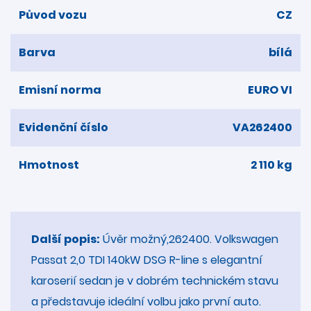
Původ vozu
CZ
Barva
bílá
Emisní norma
EURO VI
Evidenční číslo
VA262400
Hmotnost
2 110 kg
Další popis:
Úvěr možný,262400. Volkswagen
Passat 2,0 TDI 140kW DSG R-line s elegantní
karoserií sedan je v dobrém technickém stavu
a představuje ideální volbu jako první auto.