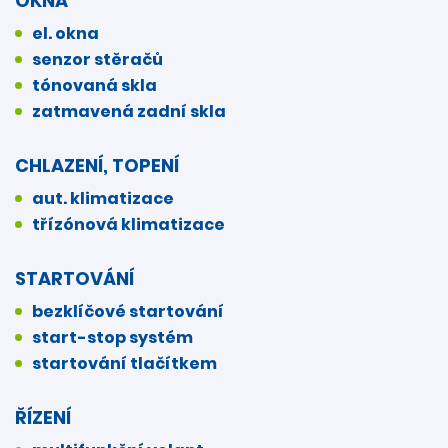
OKNA
el. okna
senzor stěračů
tónovaná skla
zatmavená zadní skla
CHLAZENÍ, TOPENÍ
aut. klimatizace
třízónová klimatizace
STARTOVÁNÍ
bezklíčové startování
start-stop systém
startování tlačítkem
ŘÍZENÍ