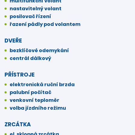
multifunkční volant
nastavitelný volant
posilovač řízení
řazení pádly pod volantem
DVEŘE
bezklíčové odemykání
centrál dálkový
PŘÍSTROJE
elektronická ruční brzda
palubní počítač
venkovní teploměr
volba jízdního režimu
ZRCÁTKA
el. sklopná zrcátka