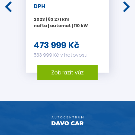
komisním prodeji.
DPH
Akce
„Nabíjení zdarma“
platí pouze u označených
2023 | 83 271 km
vozidel. Nabíjení je vázáno pomocí
SPZ
na konkrétní vůz a to
nafta | automat | 110 kW
pouze
na naší dobíjecí stanici
v rámci čerpací stanice
DAVO OiL
v Olbramovicích.
473 999 Kč
Akce
„ZÁRUKA v ceně vozu“
se vztahuje na všechny vozy
533 999 Kč v hotovosti
s cenou 39 999 Kč a vyšší.
Zárukou v ceně vozidla se rozumí pojištění proti poruchám
Zobrazit vůz
na ojeté vozy
DAVO CAR Protect
. Program DAVO CAR
Protect je pojištěním v minimální hodnotě 10000 Kč, podle
typu a staří vozidla, zahrnutým v ceně vozidla. Bližší
informace u našich prodejců. Tato akce se nevztahuje na
vozy v komisním prodeji.
15.000 Kč na ruku
Akci „15.000 Kč na ruku“ je možné využít v Autocentru DAVO