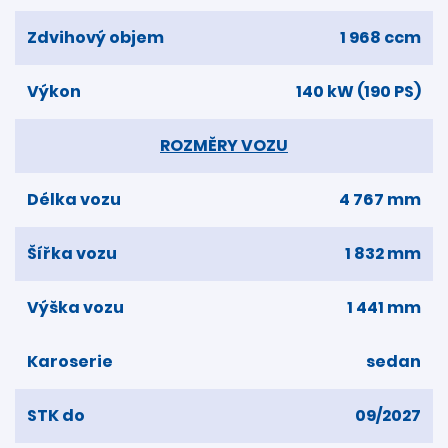
Zdvihový objem
1 968 ccm
Výkon
140 kW (190 PS)
ROZMĚRY VOZU
Délka vozu
4 767 mm
Šířka vozu
1 832 mm
Výška vozu
1 441 mm
Karoserie
sedan
STK do
09/2027