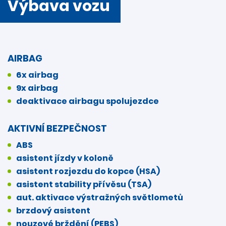
Výbava vozu
AIRBAG
6x airbag
9x airbag
deaktivace airbagu spolujezdce
AKTIVNÍ BEZPEČNOST
ABS
asistent jízdy v koloně
asistent rozjezdu do kopce (HSA)
asistent stability přívěsu (TSA)
aut. aktivace výstražných světlometů
brzdový asistent
nouzové brždění (PEBS)