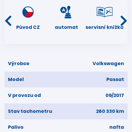
í
Původ CZ
automat
servisní knížka
dní
k
Výrobce
Volkswagen
Model
Passat
V provozu od
09/2017
Stav tachometru
260 330 km
Palivo
nafta