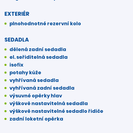
EXTERIÉR
plnohodnotné rezervní kolo
SEDADLA
dělená zadní sedadla
el. seřiditelná sedadla
isofix
potahy kůže
vyhřívaná sedadla
vyhřívaná zadní sedadla
výsuvné opěrky hlav
výškově nastavitelná sedadla
výškově nastavitelné sedadlo řidiče
zadní loketní opěrka