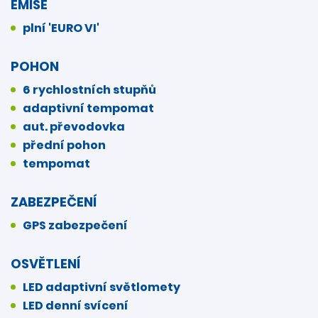
EMISE
plní 'EURO VI'
POHON
6 rychlostních stupňů
adaptivní tempomat
aut. převodovka
přední pohon
tempomat
ZABEZPEČENÍ
GPS zabezpečení
OSVĚTLENÍ
LED adaptivní světlomety
LED denní svícení