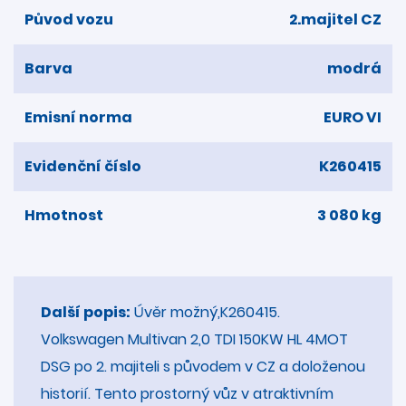
Původ vozu
2.majitel CZ
Barva
modrá
Emisní norma
EURO VI
Evidenční číslo
K260415
Hmotnost
3 080 kg
Další popis:
Úvěr možný,K260415.
Volkswagen Multivan 2,0 TDI 150KW HL 4MOT
DSG po 2. majiteli s původem v CZ a doloženou
historií. Tento prostorný vůz v atraktivním