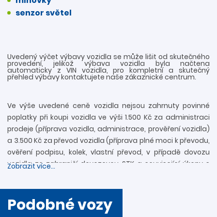
mlhovky
senzor světel
Uvedený výčet výbavy vozidla se může lišit od skutečného
provedení, jelikož výbava vozidla byla načtena
automaticky z VIN vozidla, pro kompletní a skutečný
přehled výbavy kontaktujete naše zákaznické centrum.
Ve výše uvedené ceně vozidla nejsou zahrnuty povinné
poplatky při koupi vozidla ve výši 1.500 Kč za administraci
prodeje (příprava vozidla, administrace, prověření vozidla)
a 3.500 Kč za převod vozidla (příprava plné moci k převodu,
ověření podpisu, kolek, vlastní převod, v případě dovozu
vozidla ze zahraničí dovozovou STK a související úkony s
Zobrazit více...
registrací). Další informace rádi zodpovíme
prostřednictvím zákaznické linky 739 34 34 34 či přímo v
provozovně. Nejedná se o návrh na uzavření smlouvy
Podobné vozy
(nabídky) ve smyslu § 1731 a § 1732 zákona č. 89/2012 Sb.,