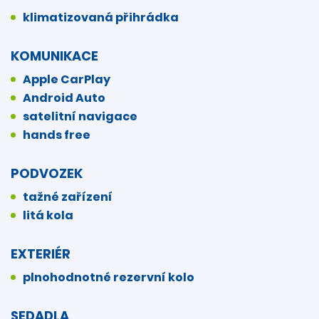
klimatizovaná přihrádka
KOMUNIKACE
Apple CarPlay
Android Auto
satelitní navigace
hands free
PODVOZEK
tažné zařízení
litá kola
EXTERIÉR
plnohodnotné rezervní kolo
SEDADLA