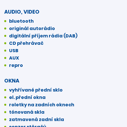
AUDIO, VIDEO
bluetooth
originál autorádio
digitální příjem rádia (DAB)
CD přehrávač
USB
AUX
repro
OKNA
vyhřívané přední sklo
el. přední okna
roletky na zadních oknech
tónovaná skla
zatmavená zadní skla
senzor stěračů