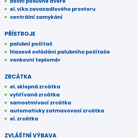
boční posuvné dveře
el. víko zavazadlového prostoru
centrální zamykání
PŘÍSTROJE
palubní počítač
hlasové ovládání palubního počítače
venkovní teploměr
ZRCÁTKA
el. sklopná zrcátka
vyhřívaná zrcátka
samostmívací zrcátka
automaticky zatmavovací zrcátka
el. zrcátka
ZVLÁŠTNÍ VÝBAVA