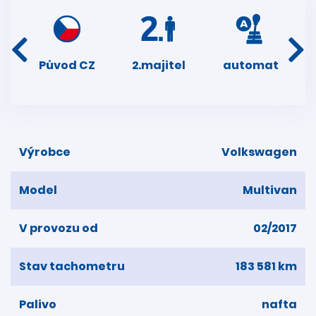
í
Původ CZ
2.majitel
automat
ser
dní
Výrobce
Volkswagen
Model
Multivan
V provozu od
02/2017
Stav tachometru
183 581 km
Palivo
nafta