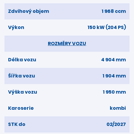
Zdvihový objem
1 968 ccm
Výkon
150 kW (204 PS)
ROZMĚRY VOZU
Délka vozu
4 904 mm
Šířka vozu
1 904 mm
Výška vozu
1 950 mm
Karoserie
kombi
STK do
02/2027