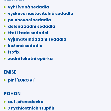
vyhřívaná sedadla
výškově nastavitelná sedadla
polohovací sedadla
dělená zadní sedadla
třetí řada sedadel
vyjímatelná zadní sedadla
kožená sedadla
isofix
zadní loketní opěrka
EMISE
plní 'EURO VI'
POHON
aut. převodovka
7 rychlostních stupňů