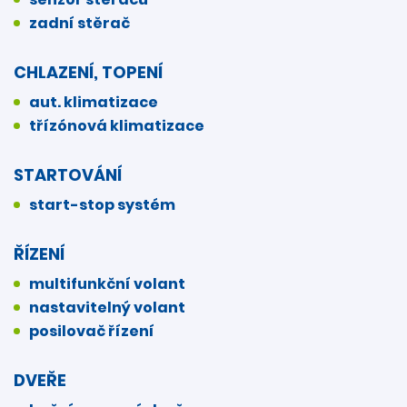
zadní stěrač
CHLAZENÍ, TOPENÍ
aut. klimatizace
třízónová klimatizace
STARTOVÁNÍ
start-stop systém
ŘÍZENÍ
multifunkční volant
nastavitelný volant
posilovač řízení
DVEŘE