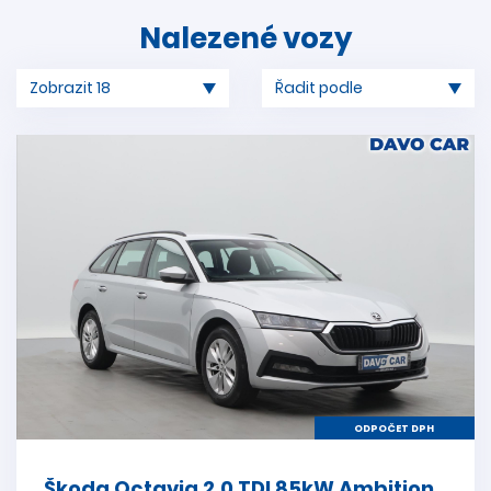
Nalezené vozy
ODPOČET DPH
Škoda Octavia 2,0 TDI 85kW Ambition