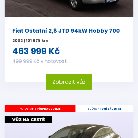
Fiat Ostatní 2,8 JTD 94kW Hobby 700
2002 | 101 678 km
463 999 Kč
499 999 Kč v hotovosti
Zobrazit vůz
FOTOGRAFIE
PŘIPRAVUJEME
BUĎTE
PRVNÍ ZÁJEMCE