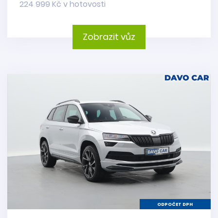
224 999 Kč v hotovosti
Zobrazit vůz
ODPOČET DPH