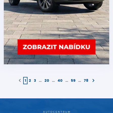
1
2
3
…
20
…
40
…
59
…
78