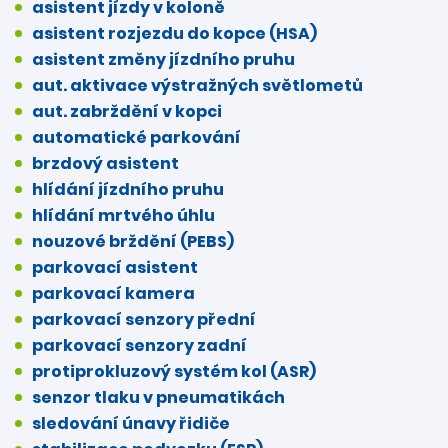
asistent jízdy v koloně
asistent rozjezdu do kopce (HSA)
asistent změny jízdního pruhu
aut. aktivace výstražných světlometů
aut. zabrždění v kopci
automatické parkování
brzdový asistent
hlídání jízdního pruhu
hlídání mrtvého úhlu
nouzové brždění (PEBS)
parkovací asistent
parkovací kamera
parkovací senzory přední
parkovací senzory zadní
protiprokluzový systém kol (ASR)
senzor tlaku v pneumatikách
sledování únavy řidiče