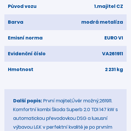
Původ vozu
1.majitel CZ
Barva
modrá metalíza
Emisní norma
EURO VI
Evidenční číslo
VA261911
Hmotnost
2 231 kg
Další popis:
První majitel,Úvěr možný,261911.
Komfortní kombi Škoda Superb 2.0 TDI 147 kW s
automatickou převodovkou DSG a luxusní
výbavou L&K v perfektní kvalitě je po prvním