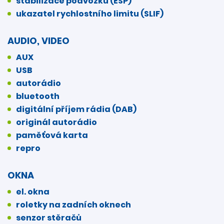
stabilizace podvozku (ESP)
ukazatel rychlostního limitu (SLIF)
AUDIO, VIDEO
AUX
USB
autorádio
bluetooth
digitální příjem rádia (DAB)
originál autorádio
paměťová karta
repro
OKNA
el. okna
roletky na zadních oknech
senzor stěračů