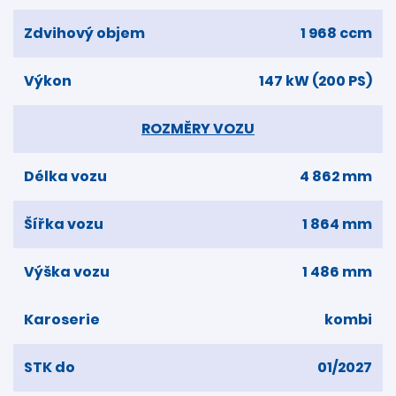
Zdvihový objem
1 968 ccm
Výkon
147 kW (200 PS)
ROZMĚRY VOZU
Délka vozu
4 862 mm
Šířka vozu
1 864 mm
Výška vozu
1 486 mm
Karoserie
kombi
STK do
01/2027