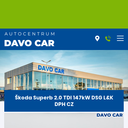
Škoda Superb 2.0 TDI 147kW DSG L&K
DPH CZ