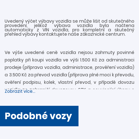
Uvedený výčet výbavy vozidla se může lišit od skutečného
provedení, jelikož výbava vozidla byla načtena
automaticky z VIN vozidla, pro kompletní a skutečný
přehled výbavy kontaktujete naše zákaznické centrum.
Ve výše uvedené ceně vozidla nejsou zahrnuty povinné
poplatky při koupi vozidla ve výši 1.500 Kč za administraci
prodeje (příprava vozidla, administrace, prověření vozidla)
a 3.500 Kč za převod vozidla (příprava plné moci k převodu,
ověření podpisu, kolek, vlastní převod, v případě dovozu
vozidla ze zahraničí dovozovou STK a související úkony s
Zobrazit více...
registrací). Další informace rádi zodpovíme
prostřednictvím zákaznické linky 739 34 34 34 či přímo v
provozovně. Nejedná se o návrh na uzavření smlouvy
Podobné vozy
(nabídky) ve smyslu § 1731 a § 1732 zákona č. 89/2012 Sb.,
Občanského zákoníku. Společnost DAVO CAR s.r.o. si
vyhrazuje právo uzavření všech smluvních vztahů