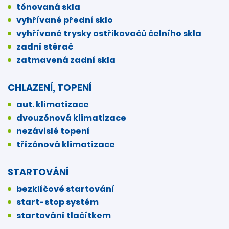
tónovaná skla
vyhřívané přední sklo
vyhřívané trysky ostřikovačů čelního skla
zadní stěrač
zatmavená zadní skla
CHLAZENÍ, TOPENÍ
aut. klimatizace
dvouzónová klimatizace
nezávislé topení
třízónová klimatizace
STARTOVÁNÍ
bezklíčové startování
start-stop systém
startování tlačítkem