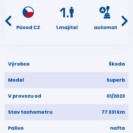
í
Původ CZ
1.majitel
automat
ser
dní
Výrobce
Škoda
Model
Superb
V provozu od
01/2023
Stav tachometru
77 331 km
Palivo
nafta