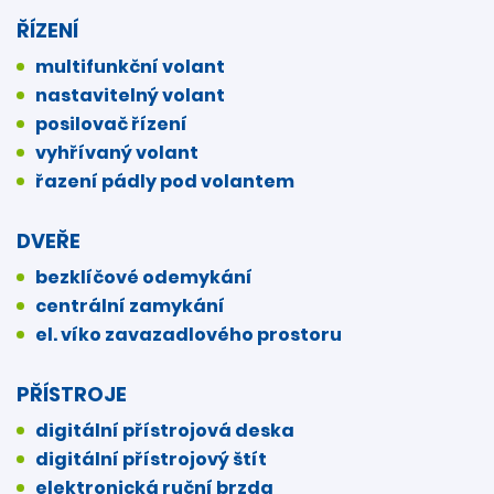
ŘÍZENÍ
multifunkční volant
nastavitelný volant
posilovač řízení
vyhřívaný volant
řazení pádly pod volantem
DVEŘE
bezklíčové odemykání
centrální zamykání
el. víko zavazadlového prostoru
PŘÍSTROJE
digitální přístrojová deska
digitální přístrojový štít
elektronická ruční brzda