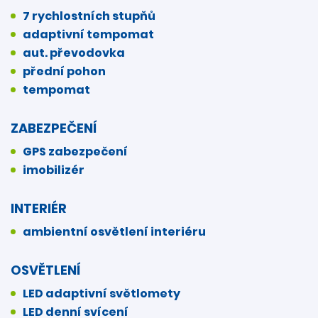
7 rychlostních stupňů
adaptivní tempomat
aut. převodovka
přední pohon
tempomat
ZABEZPEČENÍ
GPS zabezpečení
imobilizér
INTERIÉR
ambientní osvětlení interiéru
OSVĚTLENÍ
LED adaptivní světlomety
LED denní svícení