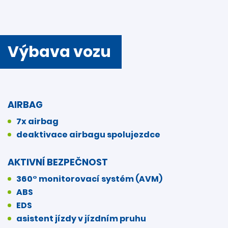
Výbava vozu
AIRBAG
7x airbag
deaktivace airbagu spolujezdce
AKTIVNÍ BEZPEČNOST
360° monitorovací systém (AVM)
ABS
EDS
asistent jízdy v jízdním pruhu