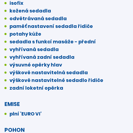
isofix
kožená sedadla
odvětrávaná sedadla
paměť nastavení sedadla řidiče
potahy kůže
sedadla s funkcí masáže - přední
vyhřívaná sedadla
vyhřívaná zadní sedadla
výsuvné opěrky hlav
výškově nastavitelná sedadla
výškově nastavitelné sedadlo řidiče
zadní loketní opěrka
EMISE
plní 'EURO VI'
POHON