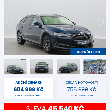
ODPOČET DPH
AKČNÍ CENA
CENA V HOTOVOSTI
684 999 Kč
758 999 Kč
Cena platí u vybraných produktů.
Cena bez DPH činí 627 272 Kč
SLEVA
45 540 KČ