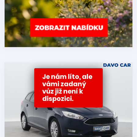
Je nám líto, ale
vámi zadaný
vůz již není k
dispozici.