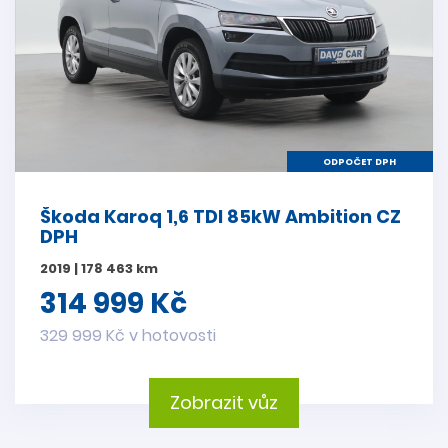
ODPOČET DPH
Škoda Karoq 1,6 TDI 85kW Ambition CZ
DPH
2019 | 178 463 km
314 999 Kč
329 999 Kč v hotovosti
Zobrazit vůz