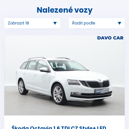
Nalezené vozy
Škoda Octavia 1.6 TDI CZ Style+ LED