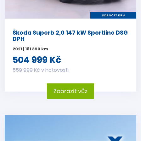
ODPOČET DPH
Škoda Superb 2,0 147 kW Sportline DSG
DPH
2021 | 181 390 km
504 999 Kč
559 999 Kč v hotovosti
Zobrazit vůz