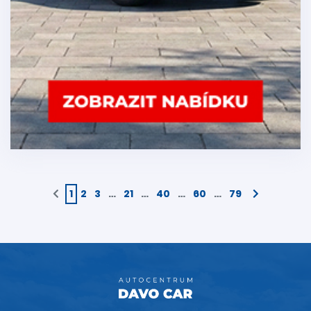
1
2
3
…
21
…
40
…
60
…
79