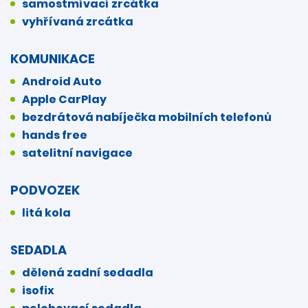
samostmívací zrcátka
vyhřívaná zrcátka
KOMUNIKACE
Android Auto
Apple CarPlay
bezdrátová nabíječka mobilních telefonů
hands free
satelitní navigace
PODVOZEK
litá kola
SEDADLA
dělená zadní sedadla
isofix