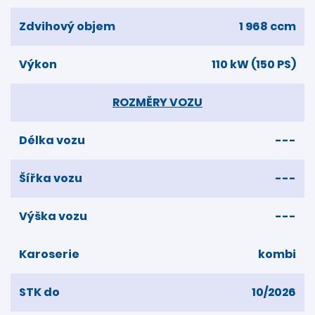
Zdvihový objem
1 968 ccm
Výkon
110 kW (150 PS)
ROZMĚRY VOZU
Délka vozu
---
Šířka vozu
---
Výška vozu
---
Karoserie
kombi
STK do
10/2026