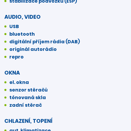
stabilizace podvozku (ESP)
AUDIO, VIDEO
USB
bluetooth
digitální příjem rádia (DAB)
originál autorádio
repro
OKNA
el. okna
senzor stěračů
tónovaná skla
zadní stěrač
CHLAZENÍ, TOPENÍ
aut. klimatizace