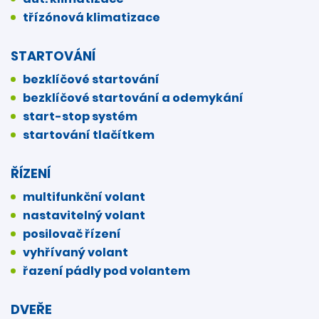
třízónová klimatizace
STARTOVÁNÍ
bezklíčové startování
bezklíčové startování a odemykání
start-stop systém
startování tlačítkem
ŘÍZENÍ
multifunkční volant
nastavitelný volant
posilovač řízení
vyhřívaný volant
řazení pádly pod volantem
DVEŘE