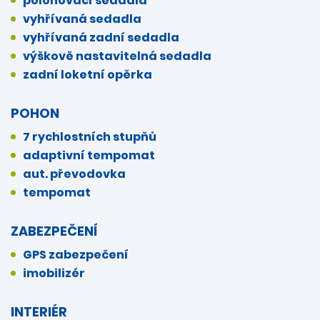
polohovací sedadla
vyhřívaná sedadla
vyhřívaná zadní sedadla
výškově nastavitelná sedadla
zadní loketní opěrka
POHON
7 rychlostních stupňů
adaptivní tempomat
aut. převodovka
tempomat
ZABEZPEČENÍ
GPS zabezpečení
imobilizér
INTERIÉR