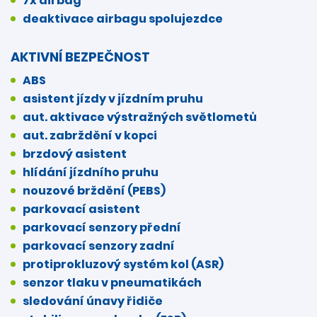
7x airbag
deaktivace airbagu spolujezdce
AKTIVNÍ BEZPEČNOST
ABS
asistent jízdy v jízdním pruhu
aut. aktivace výstražných světlometů
aut. zabrždění v kopci
brzdový asistent
hlídání jízdního pruhu
nouzové brždění (PEBS)
parkovací asistent
parkovací senzory přední
parkovací senzory zadní
protiprokluzový systém kol (ASR)
senzor tlaku v pneumatikách
sledování únavy řidiče