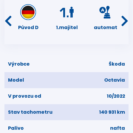
í
Původ D
1.majitel
automat
ser
dní
Výrobce
Škoda
Model
Octavia
V provozu od
10/2022
Stav tachometru
140 931 km
Palivo
nafta