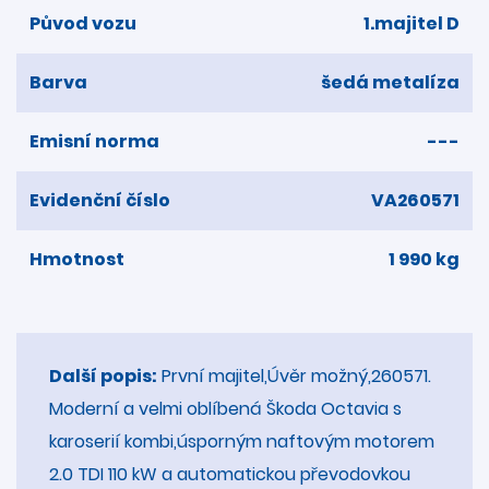
Původ vozu
1.majitel D
Barva
šedá metalíza
Emisní norma
---
Evidenční číslo
VA260571
Hmotnost
1 990 kg
Další popis:
První majitel,Úvěr možný,260571.
Moderní a velmi oblíbená Škoda Octavia s
karoserií kombi,úsporným naftovým motorem
2.0 TDI 110 kW a automatickou převodovkou