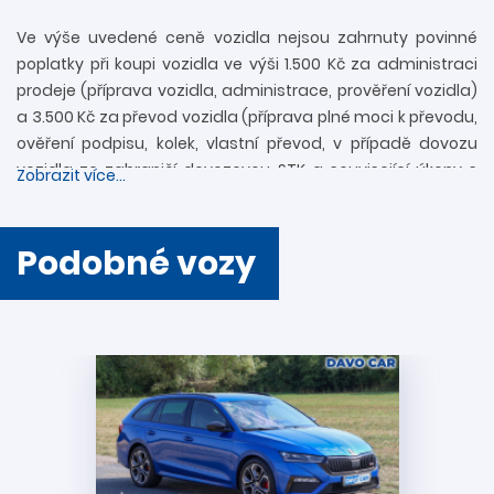
Ve výše uvedené ceně vozidla nejsou zahrnuty povinné
poplatky při koupi vozidla ve výši 1.500 Kč za administraci
prodeje (příprava vozidla, administrace, prověření vozidla)
a 3.500 Kč za převod vozidla (příprava plné moci k převodu,
ověření podpisu, kolek, vlastní převod, v případě dovozu
vozidla ze zahraničí dovozovou STK a související úkony s
Zobrazit více...
registrací). Další informace rádi zodpovíme
prostřednictvím zákaznické linky 739 34 34 34 či přímo v
provozovně. Nejedná se o návrh na uzavření smlouvy
Podobné vozy
(nabídky) ve smyslu § 1731 a § 1732 zákona č. 89/2012 Sb.,
Občanského zákoníku. Společnost DAVO CAR s.r.o. si
vyhrazuje právo uzavření všech smluvních vztahů
písemně.
Podmínky akcí a vysvětlení pojmů:
Akce „
VÝHODNÉ FINANCOVÁNÍ + 2 ROKY ZÁRUKY
“ se
vztahuje na všechny vozy s cenou 150 000 Kč a vyšší.