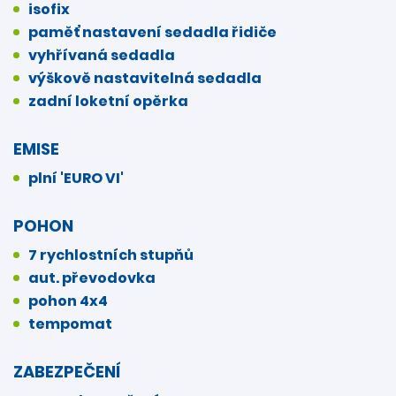
isofix
paměť nastavení sedadla řidiče
vyhřívaná sedadla
výškově nastavitelná sedadla
zadní loketní opěrka
EMISE
plní 'EURO VI'
POHON
7 rychlostních stupňů
aut. převodovka
pohon 4x4
tempomat
ZABEZPEČENÍ