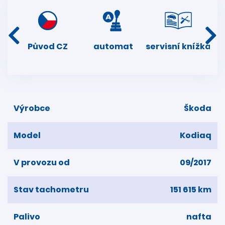
í
Původ CZ
automat
servisní knížka
dní
Výrobce
Škoda
Model
Kodiaq
V provozu od
09/2017
Stav tachometru
151 615 km
Palivo
nafta