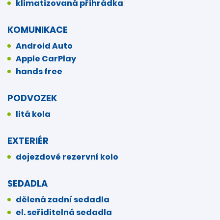
klimatizovaná přihrádka
KOMUNIKACE
Android Auto
Apple CarPlay
hands free
PODVOZEK
litá kola
EXTERIÉR
dojezdové rezervní kolo
SEDADLA
dělená zadní sedadla
el. seřiditelná sedadla