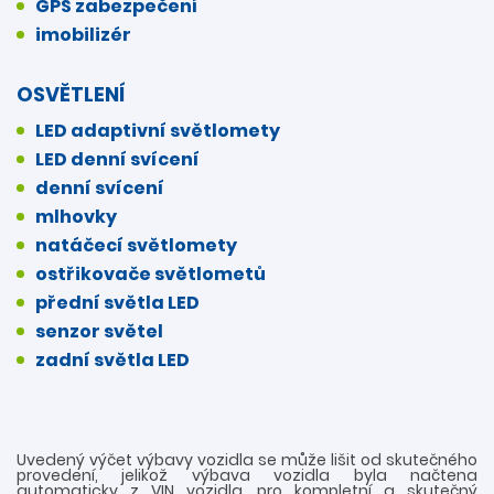
GPS zabezpečení
imobilizér
OSVĚTLENÍ
LED adaptivní světlomety
LED denní svícení
denní svícení
mlhovky
natáčecí světlomety
ostřikovače světlometů
přední světla LED
senzor světel
zadní světla LED
Uvedený výčet výbavy vozidla se může lišit od skutečného
provedení, jelikož výbava vozidla byla načtena
automaticky z VIN vozidla, pro kompletní a skutečný