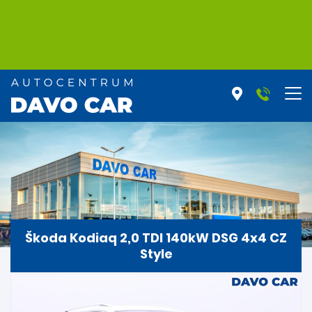
Škoda Kodiaq 2,0 TDI 140kW DSG 4x4 CZ
Style