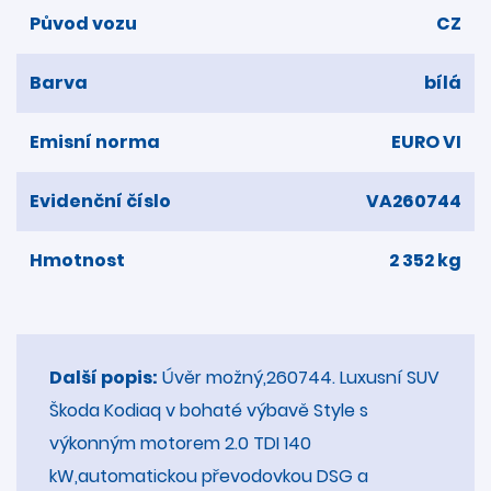
Původ vozu
CZ
Barva
bílá
Emisní norma
EURO VI
Evidenční číslo
VA260744
Hmotnost
2 352 kg
Další popis:
Úvěr možný,260744. Luxusní SUV
Škoda Kodiaq v bohaté výbavě Style s
výkonným motorem 2.0 TDI 140
kW,automatickou převodovkou DSG a