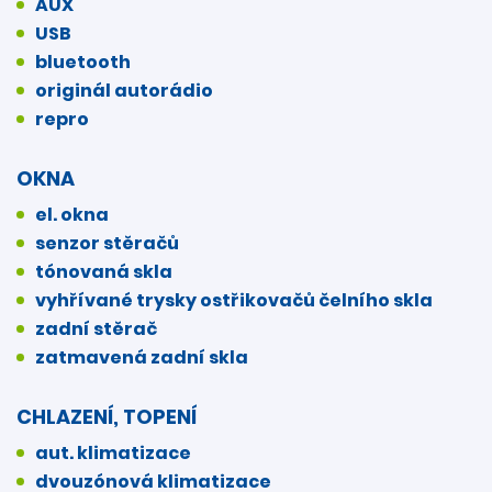
AUX
USB
bluetooth
originál autorádio
repro
OKNA
el. okna
senzor stěračů
tónovaná skla
vyhřívané trysky ostřikovačů čelního skla
zadní stěrač
zatmavená zadní skla
CHLAZENÍ, TOPENÍ
aut. klimatizace
dvouzónová klimatizace