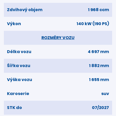
Zdvihový objem
1 968 ccm
Výkon
140 kW (190 PS)
ROZMĚRY VOZU
Délka vozu
4 697 mm
Šířka vozu
1 882 mm
Výška vozu
1 655 mm
Karoserie
suv
STK do
07/2027