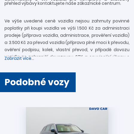
přehled výbavy kontaktujete naše zákaznické centrum.
Ve výše uvedené ceně vozidla nejsou zahrnuty povinné
poplatky při koupi vozidla ve výši 1.500 Kč za administraci
prodeje (příprava vozidla, administrace, prověření vozidla)
a 3.500 Kč za převod vozidla (příprava plné moci k převodu,
ověření podpisu, kolek, vlastní převod, v případě dovozu
vozidla ze zahraničí dovozovou STK a související úkony s
Zobrazit více...
registrací). Další informace rádi zodpovíme
prostřednictvím zákaznické linky 739 34 34 34 či přímo v
provozovně. Nejedná se o návrh na uzavření smlouvy
Podobné vozy
(nabídky) ve smyslu § 1731 a § 1732 zákona č. 89/2012 Sb.,
Občanského zákoníku. Společnost DAVO CAR s.r.o. si
vyhrazuje právo uzavření všech smluvních vztahů
písemně.
Podmínky akcí a vysvětlení pojmů:
Akce „
VÝHODNÉ FINANCOVÁNÍ + 2 ROKY ZÁRUKY
“ se