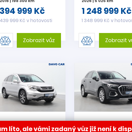
2016 | 198 300 km
2026 | 5 025 km
394 999 Kč
1 248 999 Kč
439 999 Kč v hotovosti
1 348 999 Kč v hotovos
Zobrazit vůz
Zobrazit v
Honda CR-V 2,0
Audi Q3 2,0 40 TFS
m líto, ale vámi zadaný vůz již není k disp
VTEC Automat 4x4
Aut. quattro LED