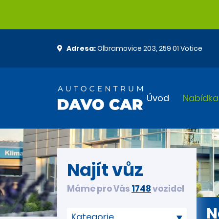
Adresa:
Olbramovice 203, 259 01 Votice
Úvod
Nabídka
Najít vůz
Máme pro Vás
1748
vozidel
N