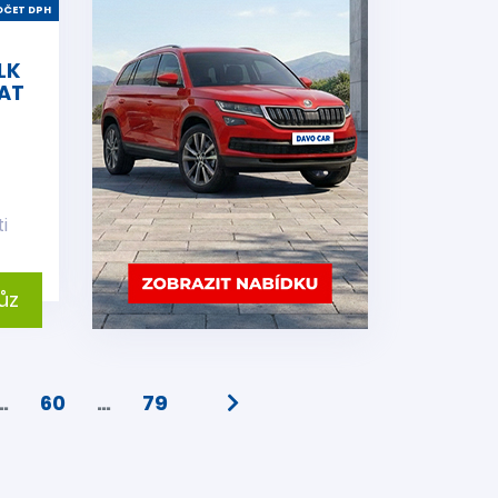
ČET DPH
LK
 AT
i
ůz
…
60
…
79