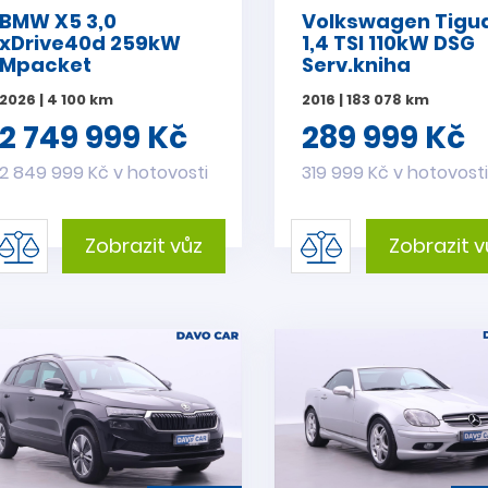
BMW X5 3,0
Volkswagen Tigu
xDrive40d 259kW
1,4 TSI 110kW DSG
Mpacket
Serv.kniha
2026 | 4 100 km
2016 | 183 078 km
2 749 999 Kč
289 999 Kč
2 849 999 Kč v hotovosti
319 999 Kč v hotovost
Zobrazit vůz
Zobrazit v