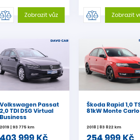
Zobrazit vůz
Zobrazit v
Volkswagen Passat
Škoda Rapid 1,0 TS
2,0 TDI DSG Virtual
81kW Monte Carlo
Business
2019 | 93 775 km
2018 | 83 822 km
403 999 Kč
254 999 Kč