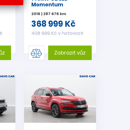
Momentum
2016 | 287 676 km
368 999 Kč
ti
408 999 Kč v hotovosti
ůz
Zobrazit vůz