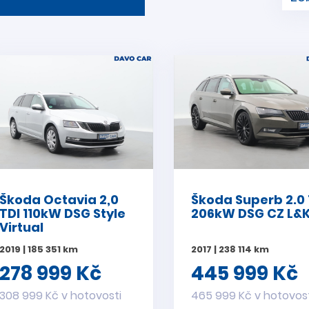
Škoda Octavia 2,0
Škoda Superb 2.0 
TDI 110kW DSG Style
206kW DSG CZ L&
Virtual
2019 | 185 351 km
2017 | 238 114 km
278 999 Kč
445 999 Kč
308 999 Kč v hotovosti
465 999 Kč v hotovos