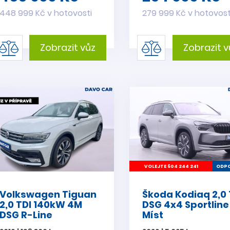
448 999 Kč v hotovosti
279 999 Kč v hotovost
Zobrazit vůz
Zobrazit v
VOLEJTE 604 244 241
ODPO
Volkswagen Tiguan
Škoda Kodiaq 2,0 
2,0 TDI 140kW 4M
DSG 4x4 Sportline
DSG R-Line
Míst