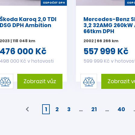
ODPOČET DPH
ODPO
Škoda Karoq 2,0 TDI
Mercedes-Benz S
DSG DPH Ambition
3,2 32AMG 260kW
66tkm DPH
2023 | 118 048 km
2002 | 66 266 km
476 000 Kč
557 999 Kč
498 000 Kč v hotovosti
599 999 Kč v hotovost
Zobrazit vůz
Zobrazit v
1
2
3
…
21
…
40