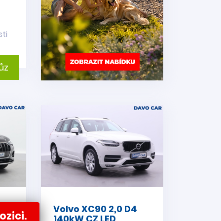
ti
ůz
I
Volvo XC90 2,0 D4
ozici.
140kW CZ LED