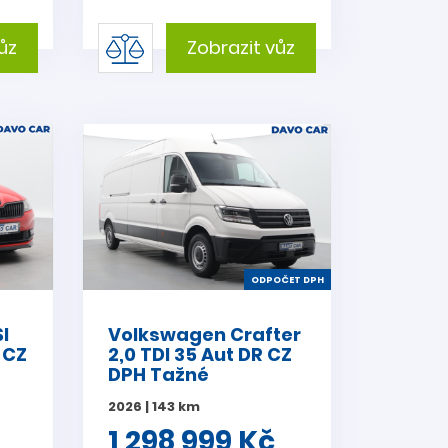
ůz
Zobrazit vůz
ODPOČET DPH
I
Volkswagen Crafter
 CZ
2,0 TDI 35 Aut DR CZ
DPH Tažné
2026 | 143 km
1 298 999 Kč