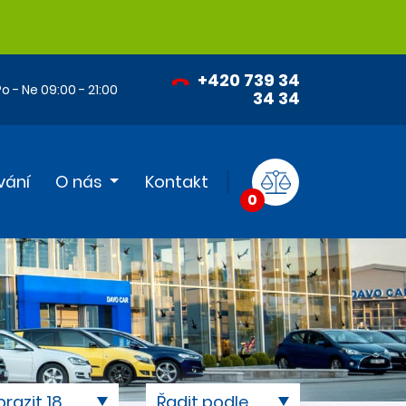
+420 739 34
o - Ne 09:00 - 21:00
34 34
vání
O nás
Kontakt
0