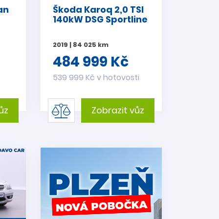
an
Škoda Karoq 2,0 TSI
140kW DSG Sportline
2019 | 84 025 km
484 999 Kč
i
539 999 Kč v hotovosti
ůz
Zobrazit vůz