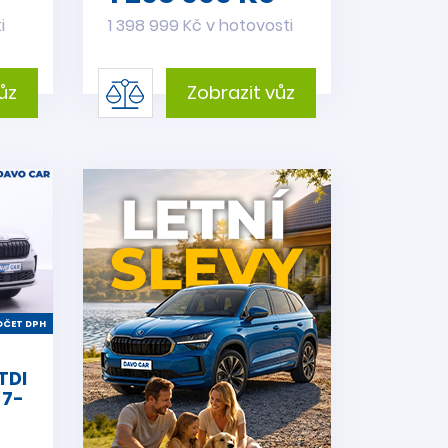
i
1 398 999 Kč v hotovosti
ůz
Zobrazit vůz
ČET DPH
TDI
 7-