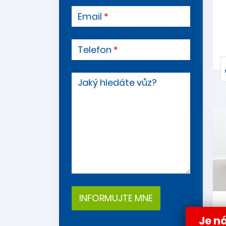
Email
Telefon
Jaký hledáte vůz?
Je ná