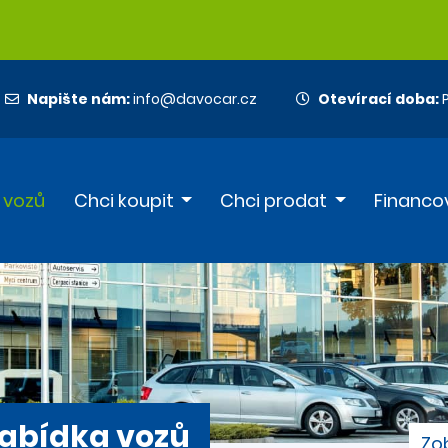
Napište nám:
info@davocar.cz
Otevírací doba:
P
 vozů
Chci koupit
Chci prodat
Financo
abídka vozů