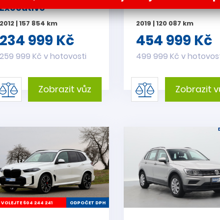
Executive
2012 | 157 854 km
2019 | 120 087 km
234 999 Kč
454 999 Kč
259 999 Kč v hotovosti
499 999 Kč v hotovos
Zobrazit vůz
Zobrazit v
VOLEJTE 604 244 241
ODPOČET DPH