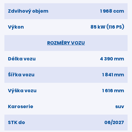
Zdvihový objem
1 968 ccm
Výkon
85 kW (116 PS)
ROZMĚRY VOZU
Délka vozu
4 390 mm
Šířka vozu
1 841 mm
Výška vozu
1 616 mm
Karoserie
suv
STK do
06/2027