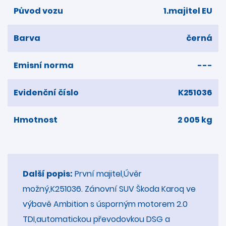
Původ vozu
1.majitel EU
Barva
černá
Emisní norma
---
Evidenční číslo
K251036
Hmotnost
2 005 kg
Další popis:
První majitel,Úvěr
možný,K251036. Zánovní SUV Škoda Karoq ve
výbavě Ambition s úsporným motorem 2.0
TDI,automatickou převodovkou DSG a