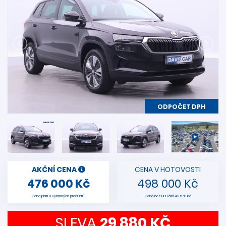
ODPOČET DPH
AKČNÍ CENA
CENA V HOTOVOSTI
476 000 Kč
498 000 Kč
Cena platí u vybraných produktů.
Cena bez DPH činí 411 570 Kč
SLEVA
29 880 KČ