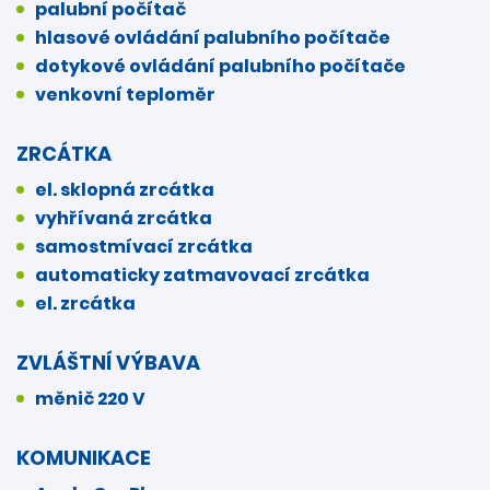
palubní počítač
hlasové ovládání palubního počítače
dotykové ovládání palubního počítače
venkovní teploměr
ZRCÁTKA
el. sklopná zrcátka
vyhřívaná zrcátka
samostmívací zrcátka
automaticky zatmavovací zrcátka
el. zrcátka
ZVLÁŠTNÍ VÝBAVA
měnič 220 V
KOMUNIKACE