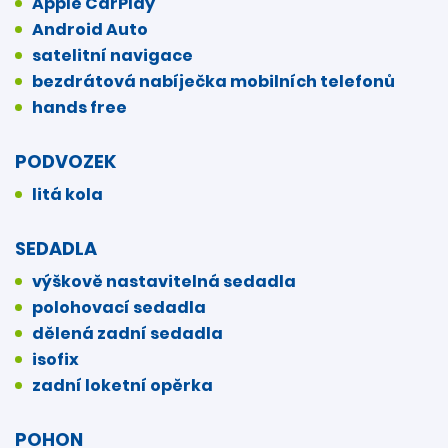
Apple CarPlay
Android Auto
satelitní navigace
bezdrátová nabíječka mobilních telefonů
hands free
PODVOZEK
litá kola
SEDADLA
výškově nastavitelná sedadla
polohovací sedadla
dělená zadní sedadla
isofix
zadní loketní opěrka
POHON