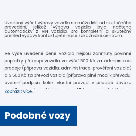
Uvedený výčet výbavy vozidla se může lišit od skutečného
provedení, jelikož výbava vozidla byla načtena
automaticky z VIN vozidla, pro kompletní a skutečný
přehled výbavy kontaktujete naše zákaznické centrum.
Ve výše uvedené ceně vozidla nejsou zahrnuty povinné
poplatky při koupi vozidla ve výši 1.500 Kč za administraci
prodeje (příprava vozidla, administrace, prověření vozidla)
a 3.500 Kč za převod vozidla (příprava plné moci k převodu,
ověření podpisu, kolek, vlastní převod, v případě dovozu
vozidla ze zahraničí dovozovou STK a související úkony s
Zobrazit více...
registrací). Další informace rádi zodpovíme
prostřednictvím zákaznické linky 739 34 34 34 či přímo v
provozovně. Nejedná se o návrh na uzavření smlouvy
Podobné vozy
(nabídky) ve smyslu § 1731 a § 1732 zákona č. 89/2012 Sb.,
Občanského zákoníku. Společnost DAVO CAR s.r.o. si
vyhrazuje právo uzavření všech smluvních vztahů