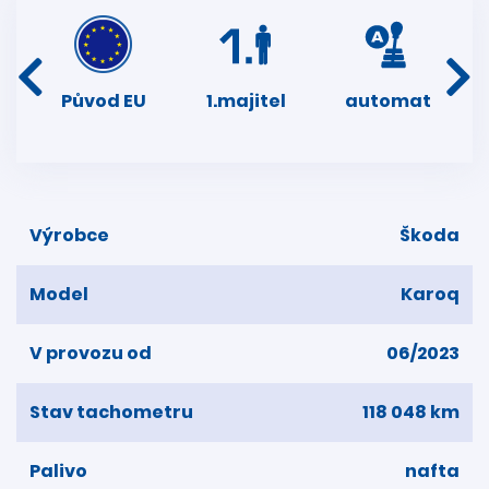
í
Původ EU
1.majitel
automat
ser
dní
Výrobce
Škoda
Model
Karoq
V provozu od
06/2023
Stav tachometru
118 048 km
Palivo
nafta