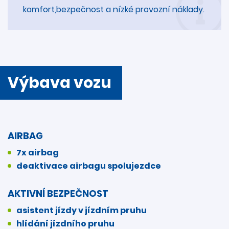
komfort,bezpečnost a nízké provozní náklady.
Výbava vozu
AIRBAG
7x airbag
deaktivace airbagu spolujezdce
AKTIVNÍ BEZPEČNOST
asistent jízdy v jízdním pruhu
hlídání jízdního pruhu