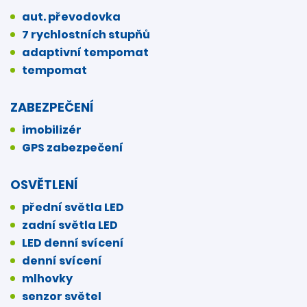
aut. převodovka
7 rychlostních stupňů
adaptivní tempomat
tempomat
ZABEZPEČENÍ
imobilizér
GPS zabezpečení
OSVĚTLENÍ
přední světla LED
zadní světla LED
LED denní svícení
denní svícení
mlhovky
senzor světel