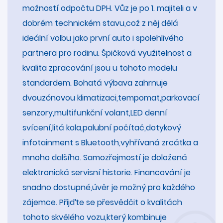
možností odpočtu DPH. Vůz je po 1. majiteli a v
dobrém technickém stavu,což z něj dělá
ideální volbu jako první auto i spolehlivého
partnera pro rodinu. Špičková využitelnost a
kvalita zpracování jsou u tohoto modelu
standardem. Bohatá výbava zahrnuje
dvouzónovou klimatizaci,tempomat,parkovací
senzory,multifunkční volant,LED denní
svícení,litá kola,palubní počítač,dotykový
infotainment s Bluetooth,vyhřívaná zrcátka a
mnoho dalšího. Samozřejmostí je doložená
elektronická servisní historie. Financování je
snadno dostupné,úvěr je možný pro každého
zájemce. Přijďte se přesvědčit o kvalitách
tohoto skvělého vozu,který kombinuje