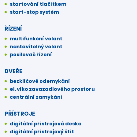
startování tlačítkem
start-stop systém
ŘÍZENÍ
multifunkční volant
nastavitelný volant
posilovač řízení
DVEŘE
bezklíčové odemykání
el. víko zavazadlového prostoru
centrální zamykání
PŘÍSTROJE
digitální přístrojová deska
digitální přístrojový štít