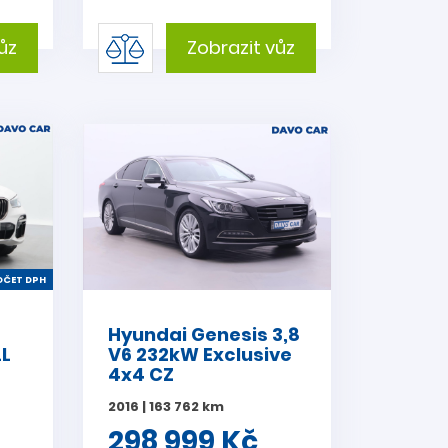
ůz
Zobrazit vůz
ČET DPH
Hyundai Genesis 3,8
LL
V6 232kW Exclusive
4x4 CZ
2016 | 163 762 km
298 999 Kč