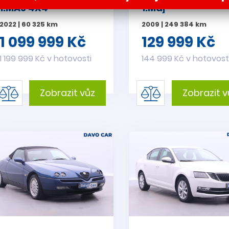
1.MAJ 4X4
1.Maj
2022 | 60 325 km
2009 | 249 384 km
1 099 999 Kč
129 999 Kč
1 199 999 Kč v hotovosti
144 999 Kč v hotovost
Zobrazit vůz
Zobrazit v