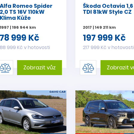
Alfa Romeo Spider
Škoda Octavia 1,6
2,0 TS 16V 110kW
TDI 81kW Style CZ
Klima Kůže
1997 | 196 944 km
2017 | 149 211 km
78 999 Kč
197 999 Kč
88 999 Kč v hotovosti
217 999 Kč v hotovosti
Zobrazit vůz
Zobrazit v