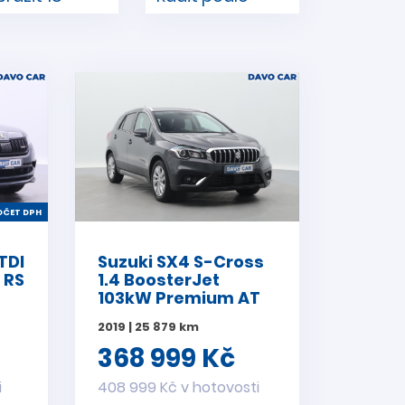
ČET DPH
TDI
Suzuki SX4 S-Cross
 RS
1.4 BoosterJet
103kW Premium AT
2019 | 25 879 km
368 999 Kč
i
408 999 Kč v hotovosti