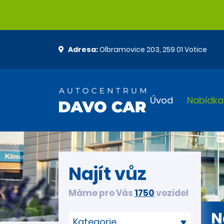
Adresa:
Olbramovice 203, 259 01 Votice
Úvod
Nabídka
Najít vůz
Máme pro Vás
1750
vozidel
N