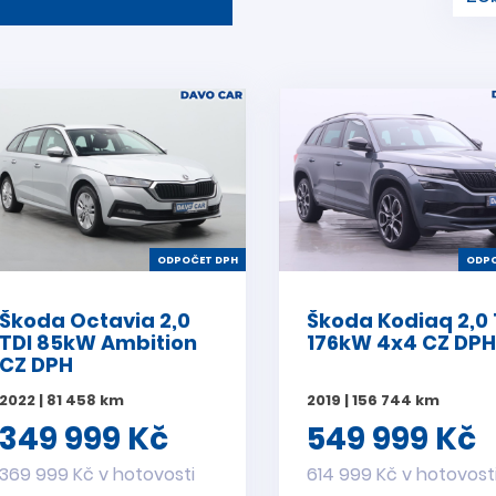
ODPOČET DPH
ODPO
Škoda Octavia 2,0
Škoda Kodiaq 2,0 
TDI 85kW Ambition
176kW 4x4 CZ DPH
CZ DPH
2022 | 81 458 km
2019 | 156 744 km
349 999 Kč
549 999 Kč
369 999 Kč v hotovosti
614 999 Kč v hotovost