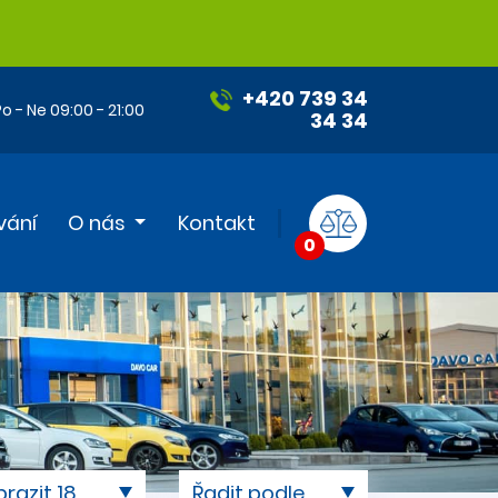
+420 739 34
o - Ne 09:00 - 21:00
34 34
vání
O nás
Kontakt
0