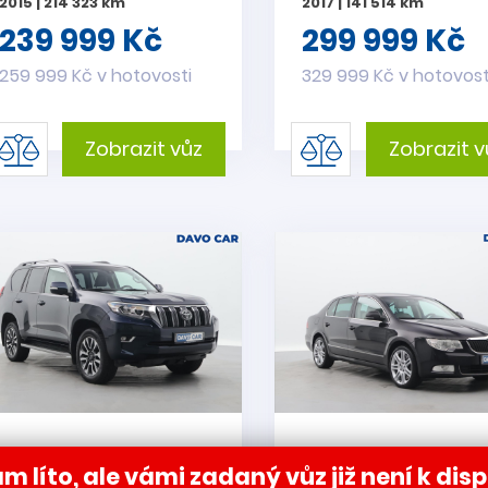
2015 | 214 323 km
2017 | 141 514 km
239 999 Kč
299 999 Kč
259 999 Kč v hotovosti
329 999 Kč v hotovost
Zobrazit vůz
Zobrazit v
Toyota Land Cruiser
Škoda Superb 3,6 
m líto, ale vámi zadaný vůz již není k disp
2,8 D-4D 150KW CZ
191kW Exclusive