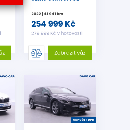
2022 | 41 941 km
254 999 Kč
i
279 999 Kč v hotovosti
ůz
Zobrazit vůz
ODPOČET DPH