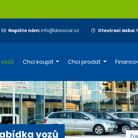
Napište nám:
info@davocar.cz
Otevírací doba:
P
 vozů
Chci koupit
Chci prodat
Financo
abídka vozů