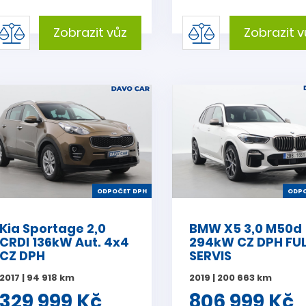
Zobrazit vůz
Zobrazit v
ODPOČET DPH
ODPO
Kia Sportage 2,0
BMW X5 3,0 M50d
CRDI 136kW Aut. 4x4
294kW CZ DPH FU
CZ DPH
SERVIS
2017 | 94 918 km
2019 | 200 663 km
329 999 Kč
806 999 Kč