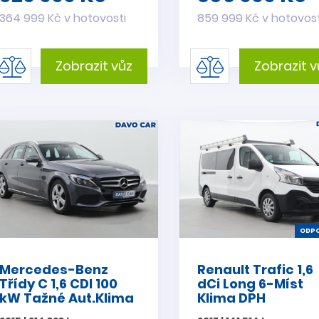
364 999 Kč v hotovosti
859 999 Kč v hotovost
Zobrazit vůz
Zobrazit v
ODPO
Mercedes-Benz
Renault Trafic 1,6
Třídy C 1,6 CDI 100
dCi Long 6-Míst
kW Tažné Aut.Klima
Klima DPH