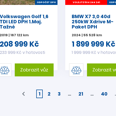
ODPOČET DPH
VOLEJTE 604 244 241
ODPO
Volkswagen Golf 1,6
BMW X7 3,0 40d
TDI LED DPH 1.Maj.
250kW Xdrive M-
Tažné
Paket DPH
2019 | 167 122 km
2024 | 55 528 km
208 999 Kč
1 899 999 Kč
233 999 Kč v hotovosti
1 999 999 Kč v hotovos
Zobrazit vůz
Zobrazit v
1
2
3
…
21
…
40