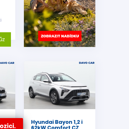
i
ůz
FSI
Hyundai Bayon 1,2 i
ozici.
62kW Comfort CZ