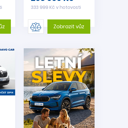
i
333 999 Kč v hotovosti
ůz
Zobrazit vůz
ČET DPH