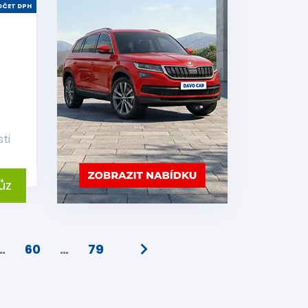
ČET DPH
ti
ůz
…
60
…
79