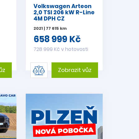
Volkswagen Arteon
2,0 TSI 206 kW R-Line
4M DPH CZ
2021 | 77 615 km
658 999 Kč
728 999 Kč v hotovosti
ůz
Zobrazit vůz