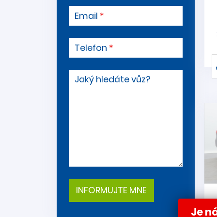
Email
Telefon
Jaký hledáte vůz?
Je ná