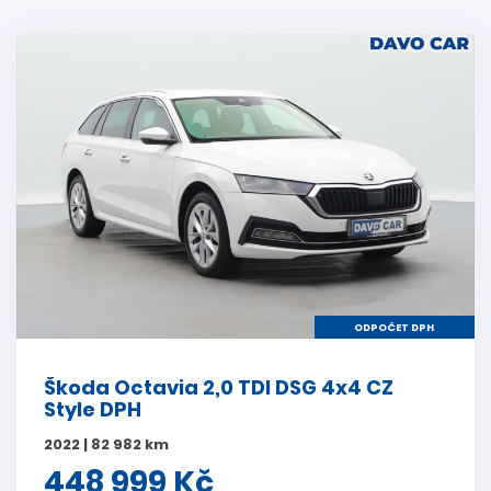
ODPOČET DPH
Škoda Octavia 2,0 TDI DSG 4x4 CZ
Style DPH
2022 | 82 982 km
448 999 Kč