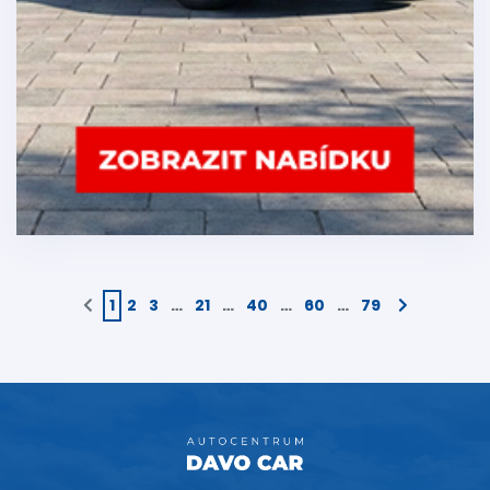
1
2
3
…
21
…
40
…
60
…
79