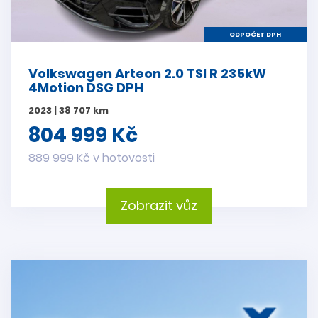
ODPOČET DPH
Volkswagen Arteon 2.0 TSI R 235kW
4Motion DSG DPH
2023 | 38 707 km
804 999 Kč
889 999 Kč v hotovosti
Zobrazit vůz