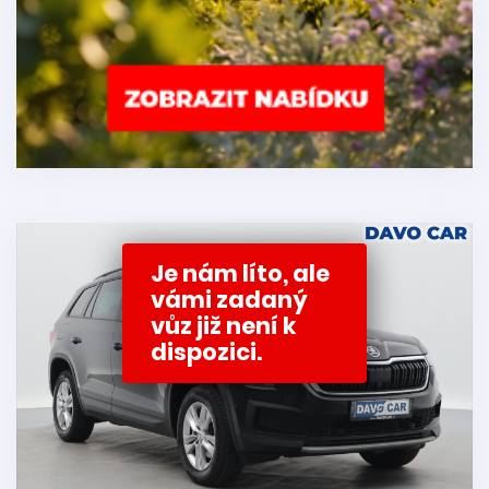
Je nám líto, ale
vámi zadaný
vůz již není k
dispozici.