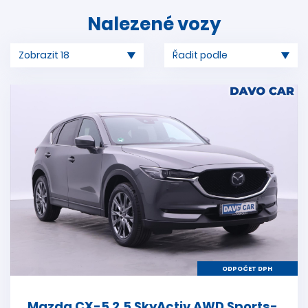
Nalezené vozy
ODPOČET DPH
Mazda CX-5 2,5 SkyActiv AWD Sports-